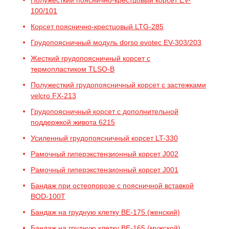
Полужесткий пояснично-крестцовый корсет EV-
100/101
Корсет пояснично-крестцовый LTG-285
Грудопоясничный модуль dorso evotec EV-303/203
Жесткий грудопоясничный корсет с
термопластиком TLSO-B
Полужесткий грудопоясничный корсет с застежками
velcro FX-213
Грудопоясничный корсет с дополнительной
поддержкой живота 6215
Усиленный грудопоясничный корсет LT-330
Рамочный гиперэкстензионный корсет J002
Рамочный гиперэкстензионный корсет J001
Бандаж при остеопорозе с поясничной вставкой
BOD-100T
Бандаж на грудную клетку BE-175 (женский)
Бандаж на грудную клетку BE-165 (мужской)