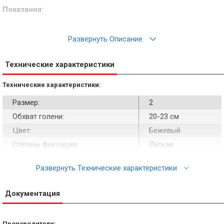
Показания:
• Легкие ушибы и растяжения.
Развернуть Описание
• Тендинит.
Технические характеристики
• Легкая нестабильность.
Технические характеристики:
• Профилактика травм, в т.ч. спортивных.
Размер:
2
Обхват голени:
20-23 см
Цвет:
Бежевый
Степень фиксации:
Легкая
Развернуть Технические характеристики
Документация
Производители: