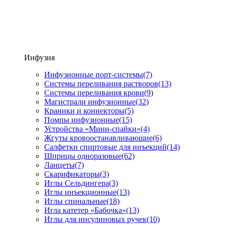
Инфузия
Инфузионные порт-системы
(7)
Системы переливания растворов
(13)
Системы переливания крови
(9)
Магистрали инфузионные
(32)
Краники и коннекторы
(5)
Помпы инфузионные
(15)
Устройства «Мини-спайки»
(4)
Жгуты кровоостанавливающие
(6)
Салфетки спиртовые для инъекций
(14)
Шприцы одноразовые
(62)
Ланцеты
(7)
Скарификаторы
(3)
Иглы Сельдингера
(3)
Иглы инъекционные
(13)
Иглы спинальные
(18)
Игла катетер «Бабочка»
(13)
Иглы для инсулиновых ручек
(10)