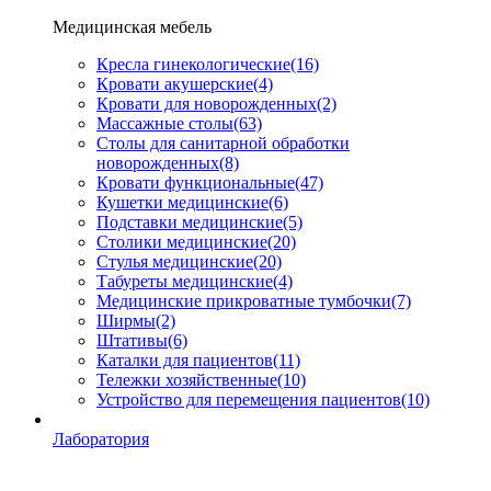
Медицинская мебель
Кресла гинекологические
(16)
Кровати акушерские
(4)
Кровати для новорожденных
(2)
Массажные столы
(63)
Столы для санитарной обработки
новорожденных
(8)
Кровати функциональные
(47)
Кушетки медицинские
(6)
Подставки медицинские
(5)
Столики медицинские
(20)
Стулья медицинские
(20)
Табуреты медицинские
(4)
Медицинские прикроватные тумбочки
(7)
Ширмы
(2)
Штативы
(6)
Каталки для пациентов
(11)
Тележки хозяйственные
(10)
Устройство для перемещения пациентов
(10)
Лаборатория