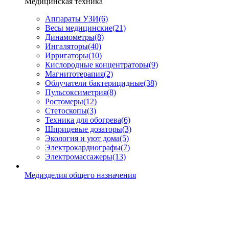
Медицинская техника
Аппараты УЗИ
(6)
Весы медицинские
(21)
Динамометры
(8)
Ингаляторы
(40)
Ирригаторы
(10)
Кислородные концентраторы
(9)
Магнитотерапия
(2)
Облучатели бактерицидные
(38)
Пульсоксиметрия
(8)
Ростомеры
(12)
Стетоскопы
(3)
Техника для обогрева
(6)
Шприцевые дозаторы
(3)
Экология и уют дома
(5)
Электрокардиографы
(7)
Электромассажеры
(13)
Медизделия общего назначения