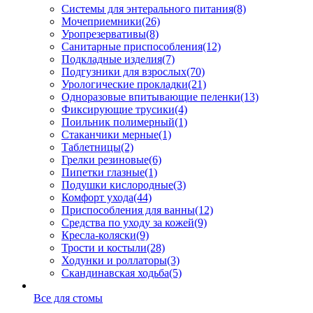
Системы для энтерального питания
(8)
Мочеприемники
(26)
Уропрезервативы
(8)
Санитарные приспособления
(12)
Подкладные изделия
(7)
Подгузники для взрослых
(70)
Урологические прокладки
(21)
Одноразовые впитывающие пеленки
(13)
Фиксирующие трусики
(4)
Поильник полимерный
(1)
Стаканчики мерные
(1)
Таблетницы
(2)
Грелки резиновые
(6)
Пипетки глазные
(1)
Подушки кислородные
(3)
Комфорт ухода
(44)
Приспособления для ванны
(12)
Средства по уходу за кожей
(9)
Кресла-коляски
(9)
Трости и костыли
(28)
Ходунки и роллаторы
(3)
Скандинавская ходьба
(5)
Все для стомы