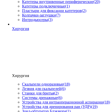
Катетеры внутривенные периферические
(20)
Катетеры подключичные
(1)
Пластыри для фиксации катетеров
(2)
Колпачки-заглушки
(7)
Интродьюсеры
(3)
Хирургия
Хирургия
Скальпели одноразовые
(18)
Лезвия для скальпелей
(6)
Станки для бритья
(2)
Системы дренажные
(6)
Устройства для интраоперационной аспирации
(18)
Устройства для дренирования ран (УДР)
(19)
Зонд-обтуратор Блэкмора
(1)