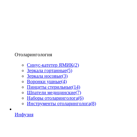
Отоларингология
Синус-катетер ЯМИК
(2)
Зеркала гортанные
(5)
Зеркала носовые
(3)
Воронки ушные
(4)
Пинцеты стерильные
(14)
Шпатели медицинские
(7)
Наборы отоларинголога
(6)
Инструменты отоларинголога
(8)
Инфузия