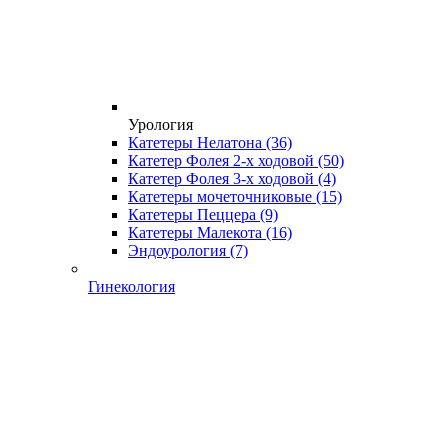
Урология
Катетеры Нелатона
(36)
Катетер Фолея 2-х ходовой
(50)
Катетер Фолея 3-х ходовой
(4)
Катетеры мочеточниковые
(15)
Катетеры Пеццера
(9)
Катетеры Малекота
(16)
Эндоурология
(7)
Гинекология