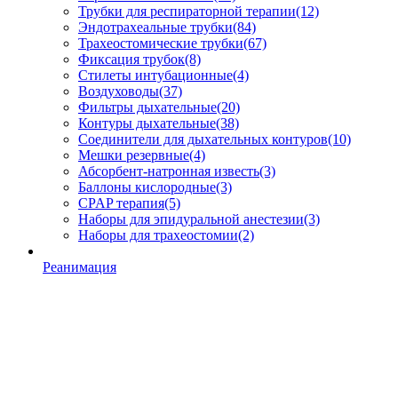
Трубки для респираторной терапии
(12)
Эндотрахеальные трубки
(84)
Трахеостомические трубки
(67)
Фиксация трубок
(8)
Стилеты интубационные
(4)
Воздуховоды
(37)
Фильтры дыхательные
(20)
Контуры дыхательные
(38)
Соединители для дыхательных контуров
(10)
Мешки резервные
(4)
Абсорбент-натронная известь
(3)
Баллоны кислородные
(3)
CPAP терапия
(5)
Наборы для эпидуральной анестезии
(3)
Наборы для трахеостомии
(2)
Реанимация