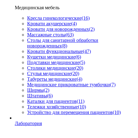
Медицинская мебель
Кресла гинекологические
(16)
Кровати акушерские
(4)
Кровати для новорожденных
(2)
Массажные столы
(63)
Столы для санитарной обработки
новорожденных
(8)
Кровати функциональные
(47)
Кушетки медицинские
(6)
Подставки медицинские
(5)
Столики медицинские
(20)
Стулья медицинские
(20)
Табуреты медицинские
(4)
Медицинские прикроватные тумбочки
(7)
Ширмы
(2)
Штативы
(6)
Каталки для пациентов
(11)
Тележки хозяйственные
(10)
Устройство для перемещения пациентов
(10)
Лаборатория