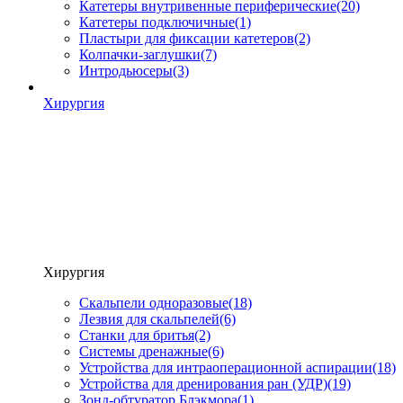
Катетеры внутривенные периферические
(20)
Катетеры подключичные
(1)
Пластыри для фиксации катетеров
(2)
Колпачки-заглушки
(7)
Интродьюсеры
(3)
Хирургия
Хирургия
Скальпели одноразовые
(18)
Лезвия для скальпелей
(6)
Станки для бритья
(2)
Системы дренажные
(6)
Устройства для интраоперационной аспирации
(18)
Устройства для дренирования ран (УДР)
(19)
Зонд-обтуратор Блэкмора
(1)