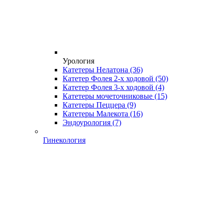
Урология
Катетеры Нелатона
(36)
Катетер Фолея 2-х ходовой
(50)
Катетер Фолея 3-х ходовой
(4)
Катетеры мочеточниковые
(15)
Катетеры Пеццера
(9)
Катетеры Малекота
(16)
Эндоурология
(7)
Гинекология