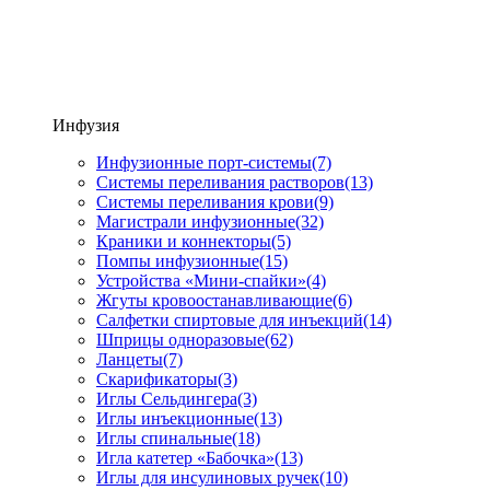
Инфузия
Инфузионные порт-системы
(7)
Системы переливания растворов
(13)
Системы переливания крови
(9)
Магистрали инфузионные
(32)
Краники и коннекторы
(5)
Помпы инфузионные
(15)
Устройства «Мини-спайки»
(4)
Жгуты кровоостанавливающие
(6)
Салфетки спиртовые для инъекций
(14)
Шприцы одноразовые
(62)
Ланцеты
(7)
Скарификаторы
(3)
Иглы Сельдингера
(3)
Иглы инъекционные
(13)
Иглы спинальные
(18)
Игла катетер «Бабочка»
(13)
Иглы для инсулиновых ручек
(10)