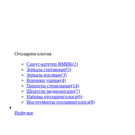
Отоларингология
Синус-катетер ЯМИК
(2)
Зеркала гортанные
(5)
Зеркала носовые
(3)
Воронки ушные
(4)
Пинцеты стерильные
(14)
Шпатели медицинские
(7)
Наборы отоларинголога
(6)
Инструменты отоларинголога
(8)
Инфузия