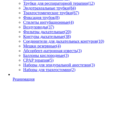
Трубки для респираторной терапии
(12)
Эндотрахеальные трубки
(84)
Трахеостомические трубки
(67)
Фиксация трубок
(8)
Стилеты интубационные
(4)
Воздуховоды
(37)
Фильтры дыхательные
(20)
Контуры дыхательные
(38)
Соединители для дыхательных контуров
(10)
Мешки резервные
(4)
Абсорбент-натронная известь
(3)
Баллоны кислородные
(3)
CPAP терапия
(5)
Наборы для эпидуральной анестезии
(3)
Наборы для трахеостомии
(2)
Реанимация