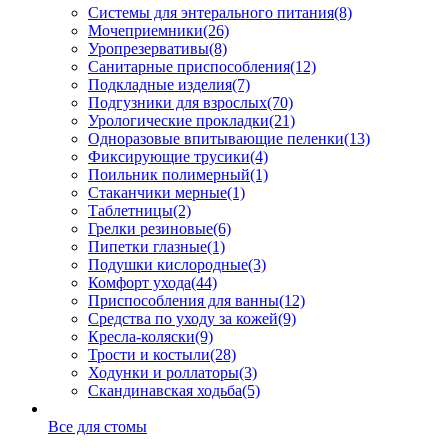
Системы для энтерального питания
(8)
Мочеприемники
(26)
Уропрезервативы
(8)
Санитарные приспособления
(12)
Подкладные изделия
(7)
Подгузники для взрослых
(70)
Урологические прокладки
(21)
Одноразовые впитывающие пеленки
(13)
Фиксирующие трусики
(4)
Поильник полимерный
(1)
Стаканчики мерные
(1)
Таблетницы
(2)
Грелки резиновые
(6)
Пипетки глазные
(1)
Подушки кислородные
(3)
Комфорт ухода
(44)
Приспособления для ванны
(12)
Средства по уходу за кожей
(9)
Кресла-коляски
(9)
Трости и костыли
(28)
Ходунки и роллаторы
(3)
Скандинавская ходьба
(5)
Все для стомы