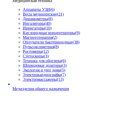
Медицинская техника
Аппараты УЗИ
(6)
Весы медицинские
(21)
Динамометры
(8)
Ингаляторы
(40)
Ирригаторы
(10)
Кислородные концентраторы
(9)
Магнитотерапия
(2)
Облучатели бактерицидные
(38)
Пульсоксиметрия
(8)
Ростомеры
(12)
Стетоскопы
(3)
Техника для обогрева
(6)
Шприцевые дозаторы
(3)
Экология и уют дома
(5)
Электрокардиографы
(7)
Электромассажеры
(13)
Медизделия общего назначения