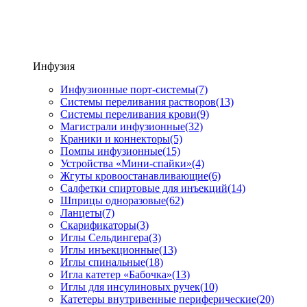
Инфузия
Инфузионные порт-системы
(7)
Системы переливания растворов
(13)
Системы переливания крови
(9)
Магистрали инфузионные
(32)
Краники и коннекторы
(5)
Помпы инфузионные
(15)
Устройства «Мини-спайки»
(4)
Жгуты кровоостанавливающие
(6)
Салфетки спиртовые для инъекций
(14)
Шприцы одноразовые
(62)
Ланцеты
(7)
Скарификаторы
(3)
Иглы Сельдингера
(3)
Иглы инъекционные
(13)
Иглы спинальные
(18)
Игла катетер «Бабочка»
(13)
Иглы для инсулиновых ручек
(10)
Катетеры внутривенные периферические
(20)