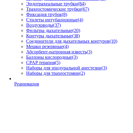
Эндотрахеальные трубки
(84)
Трахеостомические трубки
(67)
Фиксация трубок
(8)
Стилеты интубационные
(4)
Воздуховоды
(37)
Фильтры дыхательные
(20)
Контуры дыхательные
(38)
Соединители для дыхательных контуров
(10)
Мешки резервные
(4)
Абсорбент-натронная известь
(3)
Баллоны кислородные
(3)
CPAP терапия
(5)
Наборы для эпидуральной анестезии
(3)
Наборы для трахеостомии
(2)
Реанимация