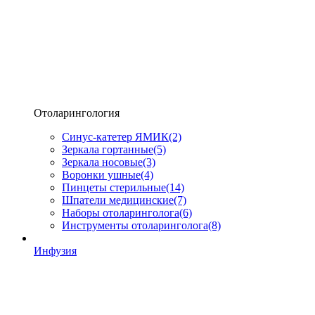
Отоларингология
Синус-катетер ЯМИК
(2)
Зеркала гортанные
(5)
Зеркала носовые
(3)
Воронки ушные
(4)
Пинцеты стерильные
(14)
Шпатели медицинские
(7)
Наборы отоларинголога
(6)
Инструменты отоларинголога
(8)
Инфузия