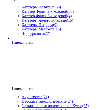
Катетеры Нелатона
(36)
Катетер Фолея 2-х ходовой
(50)
Катетер Фолея 3-х ходовой
(4)
Катетеры мочеточниковые
(15)
Катетеры Пеццера
(9)
Катетеры Малекота
(16)
Эндоурология
(7)
Гинекология
Гинекология
Акушерство
(21)
Наборы гинекологические
(24)
Зеркала гинекологические по Куско
(25)