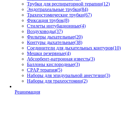
Трубки для респираторной терапии
(12)
Эндотрахеальные трубки
(84)
Трахеостомические трубки
(67)
Фиксация трубок
(8)
Стилеты интубационные
(4)
Воздуховоды
(37)
Фильтры дыхательные
(20)
Контуры дыхательные
(38)
Соединители для дыхательных контуров
(10)
Мешки резервные
(4)
Абсорбент-натронная известь
(3)
Баллоны кислородные
(3)
CPAP терапия
(5)
Наборы для эпидуральной анестезии
(3)
Наборы для трахеостомии
(2)
Реанимация