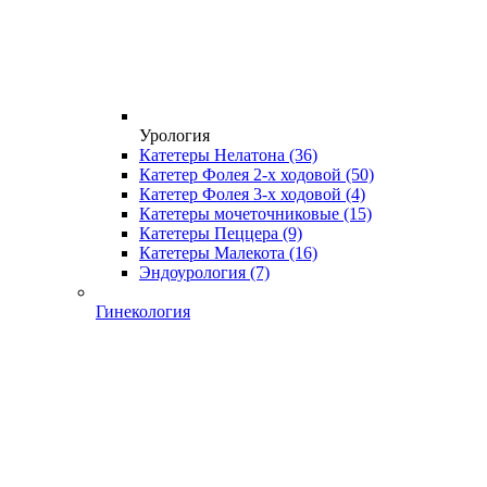
Урология
Катетеры Нелатона
(36)
Катетер Фолея 2-х ходовой
(50)
Катетер Фолея 3-х ходовой
(4)
Катетеры мочеточниковые
(15)
Катетеры Пеццера
(9)
Катетеры Малекота
(16)
Эндоурология
(7)
Гинекология