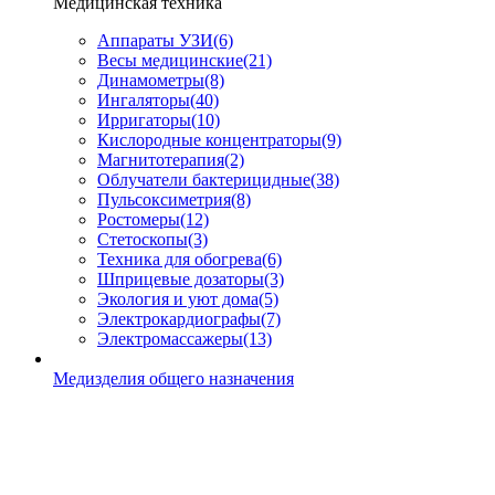
Медицинская техника
Аппараты УЗИ
(6)
Весы медицинские
(21)
Динамометры
(8)
Ингаляторы
(40)
Ирригаторы
(10)
Кислородные концентраторы
(9)
Магнитотерапия
(2)
Облучатели бактерицидные
(38)
Пульсоксиметрия
(8)
Ростомеры
(12)
Стетоскопы
(3)
Техника для обогрева
(6)
Шприцевые дозаторы
(3)
Экология и уют дома
(5)
Электрокардиографы
(7)
Электромассажеры
(13)
Медизделия общего назначения