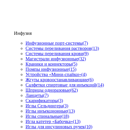
Инфузия
Инфузионные порт-системы
(7)
Системы переливания растворов
(13)
Системы переливания крови
(9)
Магистрали инфузионные
(32)
Краники и коннекторы
(5)
Помпы инфузионные
(15)
Устройства «Мини-спайки»
(4)
Жгуты кровоостанавливающие
(6)
Салфетки спиртовые для инъекций
(14)
Шприцы одноразовые
(62)
Ланцеты
(7)
Скарификаторы
(3)
Иглы Сельдингера
(3)
Иглы инъекционные
(13)
Иглы спинальные
(18)
Игла катетер «Бабочка»
(13)
Иглы для инсулиновых ручек
(10)