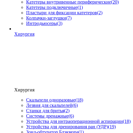
Катетеры внутривенные периферические
(20)
Катетеры подключичные
(1)
Пластыри для фиксации катетеров
(2)
Колпачки-заглушки
(7)
Интродьюсеры
(3)
Хирургия
Хирургия
Скальпели одноразовые
(18)
Лезвия для скальпелей
(6)
Станки для бритья
(2)
Системы дренажные
(6)
Устройства для интраоперационной аспирации
(18)
Устройства для дренирования ран (УДР)
(19)
Зонд-обтуратор Блэкмора
(1)