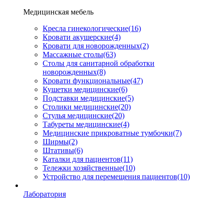
Медицинская мебель
Кресла гинекологические
(16)
Кровати акушерские
(4)
Кровати для новорожденных
(2)
Массажные столы
(63)
Столы для санитарной обработки
новорожденных
(8)
Кровати функциональные
(47)
Кушетки медицинские
(6)
Подставки медицинские
(5)
Столики медицинские
(20)
Стулья медицинские
(20)
Табуреты медицинские
(4)
Медицинские прикроватные тумбочки
(7)
Ширмы
(2)
Штативы
(6)
Каталки для пациентов
(11)
Тележки хозяйственные
(10)
Устройство для перемещения пациентов
(10)
Лаборатория