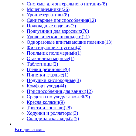
Системы для энтерального питания
(8)
Мочеприемники
(26)
Уропрезервативы
(8)
Санитарные приспособления
(12)
Подкладные изделия
(7)
Подгузники для взрослых
(70)
Урологические прокладки
(21)
Одноразовые впитывающие пеленки
(13)
Фиксирующие трусики
(4)
Поильник полимерный
(1)
Стаканчики мерные
(1)
Таблетницы
(2)
Грелки резиновые
(6)
Пипетки глазные
(1)
Подушки кислородные
(3)
Комфорт ухода
(44)
Приспособления для ванны
(12)
Средства по уходу за кожей
(9)
Кресла-коляски
(9)
Трости и костыли
(28)
Ходунки и роллаторы
(3)
Скандинавская ходьба
(5)
Все для стомы