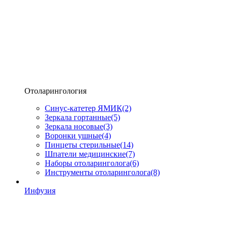
Отоларингология
Синус-катетер ЯМИК
(2)
Зеркала гортанные
(5)
Зеркала носовые
(3)
Воронки ушные
(4)
Пинцеты стерильные
(14)
Шпатели медицинские
(7)
Наборы отоларинголога
(6)
Инструменты отоларинголога
(8)
Инфузия