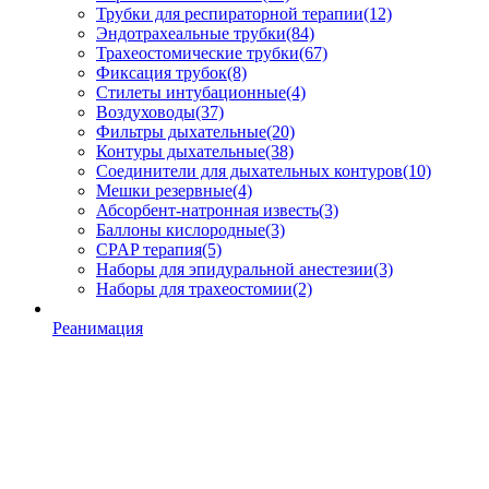
Трубки для респираторной терапии
(12)
Эндотрахеальные трубки
(84)
Трахеостомические трубки
(67)
Фиксация трубок
(8)
Стилеты интубационные
(4)
Воздуховоды
(37)
Фильтры дыхательные
(20)
Контуры дыхательные
(38)
Соединители для дыхательных контуров
(10)
Мешки резервные
(4)
Абсорбент-натронная известь
(3)
Баллоны кислородные
(3)
CPAP терапия
(5)
Наборы для эпидуральной анестезии
(3)
Наборы для трахеостомии
(2)
Реанимация