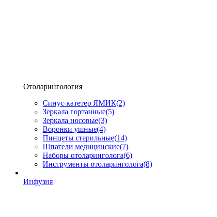
Отоларингология
Синус-катетер ЯМИК
(2)
Зеркала гортанные
(5)
Зеркала носовые
(3)
Воронки ушные
(4)
Пинцеты стерильные
(14)
Шпатели медицинские
(7)
Наборы отоларинголога
(6)
Инструменты отоларинголога
(8)
Инфузия