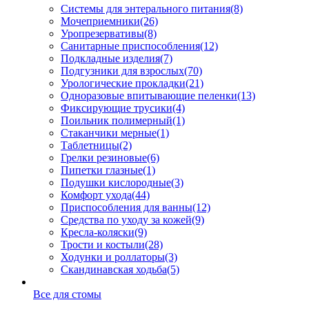
Системы для энтерального питания
(8)
Мочеприемники
(26)
Уропрезервативы
(8)
Санитарные приспособления
(12)
Подкладные изделия
(7)
Подгузники для взрослых
(70)
Урологические прокладки
(21)
Одноразовые впитывающие пеленки
(13)
Фиксирующие трусики
(4)
Поильник полимерный
(1)
Стаканчики мерные
(1)
Таблетницы
(2)
Грелки резиновые
(6)
Пипетки глазные
(1)
Подушки кислородные
(3)
Комфорт ухода
(44)
Приспособления для ванны
(12)
Средства по уходу за кожей
(9)
Кресла-коляски
(9)
Трости и костыли
(28)
Ходунки и роллаторы
(3)
Скандинавская ходьба
(5)
Все для стомы