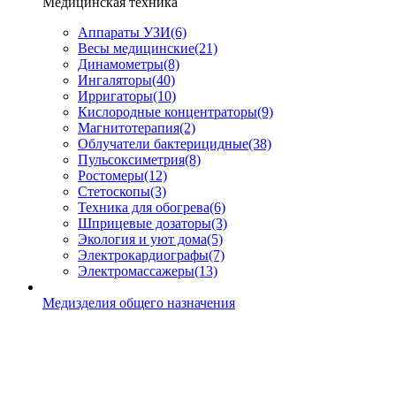
Медицинская техника
Аппараты УЗИ
(6)
Весы медицинские
(21)
Динамометры
(8)
Ингаляторы
(40)
Ирригаторы
(10)
Кислородные концентраторы
(9)
Магнитотерапия
(2)
Облучатели бактерицидные
(38)
Пульсоксиметрия
(8)
Ростомеры
(12)
Стетоскопы
(3)
Техника для обогрева
(6)
Шприцевые дозаторы
(3)
Экология и уют дома
(5)
Электрокардиографы
(7)
Электромассажеры
(13)
Медизделия общего назначения