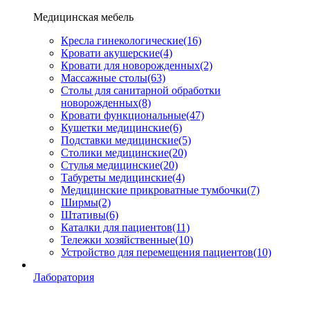
Медицинская мебель
Кресла гинекологические
(16)
Кровати акушерские
(4)
Кровати для новорожденных
(2)
Массажные столы
(63)
Столы для санитарной обработки
новорожденных
(8)
Кровати функциональные
(47)
Кушетки медицинские
(6)
Подставки медицинские
(5)
Столики медицинские
(20)
Стулья медицинские
(20)
Табуреты медицинские
(4)
Медицинские прикроватные тумбочки
(7)
Ширмы
(2)
Штативы
(6)
Каталки для пациентов
(11)
Тележки хозяйственные
(10)
Устройство для перемещения пациентов
(10)
Лаборатория