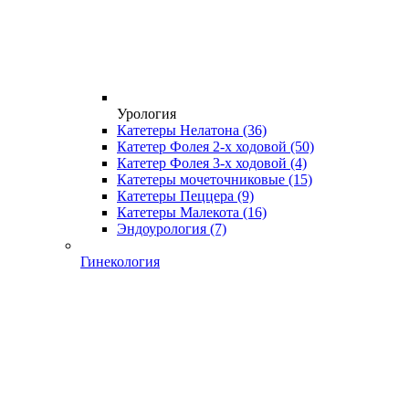
Урология
Катетеры Нелатона
(36)
Катетер Фолея 2-х ходовой
(50)
Катетер Фолея 3-х ходовой
(4)
Катетеры мочеточниковые
(15)
Катетеры Пеццера
(9)
Катетеры Малекота
(16)
Эндоурология
(7)
Гинекология