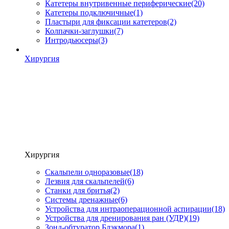
Катетеры внутривенные периферические
(20)
Катетеры подключичные
(1)
Пластыри для фиксации катетеров
(2)
Колпачки-заглушки
(7)
Интродьюсеры
(3)
Хирургия
Хирургия
Скальпели одноразовые
(18)
Лезвия для скальпелей
(6)
Станки для бритья
(2)
Системы дренажные
(6)
Устройства для интраоперационной аспирации
(18)
Устройства для дренирования ран (УДР)
(19)
Зонд-обтуратор Блэкмора
(1)