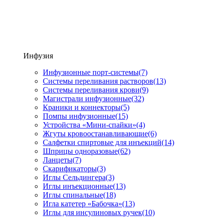
Инфузия
Инфузионные порт-системы
(7)
Системы переливания растворов
(13)
Системы переливания крови
(9)
Магистрали инфузионные
(32)
Краники и коннекторы
(5)
Помпы инфузионные
(15)
Устройства «Мини-спайки»
(4)
Жгуты кровоостанавливающие
(6)
Салфетки спиртовые для инъекций
(14)
Шприцы одноразовые
(62)
Ланцеты
(7)
Скарификаторы
(3)
Иглы Сельдингера
(3)
Иглы инъекционные
(13)
Иглы спинальные
(18)
Игла катетер «Бабочка»
(13)
Иглы для инсулиновых ручек
(10)