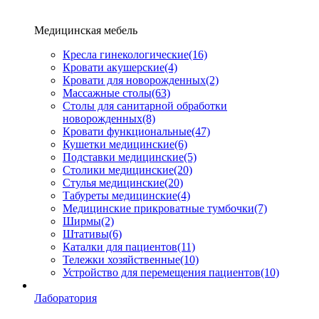
Медицинская мебель
Кресла гинекологические
(16)
Кровати акушерские
(4)
Кровати для новорожденных
(2)
Массажные столы
(63)
Столы для санитарной обработки
новорожденных
(8)
Кровати функциональные
(47)
Кушетки медицинские
(6)
Подставки медицинские
(5)
Столики медицинские
(20)
Стулья медицинские
(20)
Табуреты медицинские
(4)
Медицинские прикроватные тумбочки
(7)
Ширмы
(2)
Штативы
(6)
Каталки для пациентов
(11)
Тележки хозяйственные
(10)
Устройство для перемещения пациентов
(10)
Лаборатория