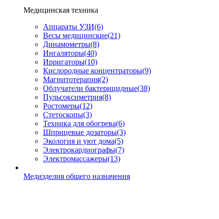
Медицинская техника
Аппараты УЗИ
(6)
Весы медицинские
(21)
Динамометры
(8)
Ингаляторы
(40)
Ирригаторы
(10)
Кислородные концентраторы
(9)
Магнитотерапия
(2)
Облучатели бактерицидные
(38)
Пульсоксиметрия
(8)
Ростомеры
(12)
Стетоскопы
(3)
Техника для обогрева
(6)
Шприцевые дозаторы
(3)
Экология и уют дома
(5)
Электрокардиографы
(7)
Электромассажеры
(13)
Медизделия общего назначения