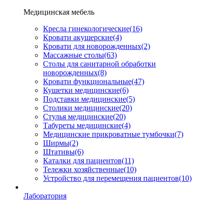
Медицинская мебель
Кресла гинекологические
(16)
Кровати акушерские
(4)
Кровати для новорожденных
(2)
Массажные столы
(63)
Столы для санитарной обработки
новорожденных
(8)
Кровати функциональные
(47)
Кушетки медицинские
(6)
Подставки медицинские
(5)
Столики медицинские
(20)
Стулья медицинские
(20)
Табуреты медицинские
(4)
Медицинские прикроватные тумбочки
(7)
Ширмы
(2)
Штативы
(6)
Каталки для пациентов
(11)
Тележки хозяйственные
(10)
Устройство для перемещения пациентов
(10)
Лаборатория