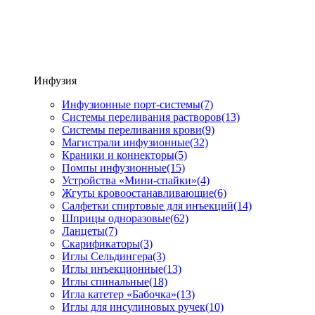
Инфузия
Инфузионные порт-системы
(7)
Системы переливания растворов
(13)
Системы переливания крови
(9)
Магистрали инфузионные
(32)
Краники и коннекторы
(5)
Помпы инфузионные
(15)
Устройства «Мини-спайки»
(4)
Жгуты кровоостанавливающие
(6)
Салфетки спиртовые для инъекций
(14)
Шприцы одноразовые
(62)
Ланцеты
(7)
Скарификаторы
(3)
Иглы Сельдингера
(3)
Иглы инъекционные
(13)
Иглы спинальные
(18)
Игла катетер «Бабочка»
(13)
Иглы для инсулиновых ручек
(10)