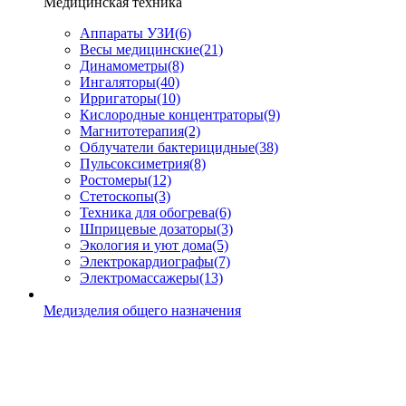
Медицинская техника
Аппараты УЗИ
(6)
Весы медицинские
(21)
Динамометры
(8)
Ингаляторы
(40)
Ирригаторы
(10)
Кислородные концентраторы
(9)
Магнитотерапия
(2)
Облучатели бактерицидные
(38)
Пульсоксиметрия
(8)
Ростомеры
(12)
Стетоскопы
(3)
Техника для обогрева
(6)
Шприцевые дозаторы
(3)
Экология и уют дома
(5)
Электрокардиографы
(7)
Электромассажеры
(13)
Медизделия общего назначения