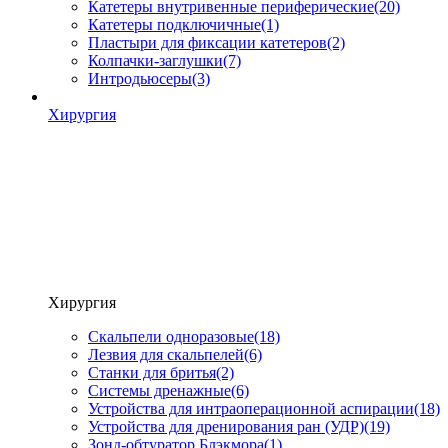
Катетеры внутривенные периферические
(20)
Катетеры подключичные
(1)
Пластыри для фиксации катетеров
(2)
Колпачки-заглушки
(7)
Интродьюсеры
(3)
Хирургия
Хирургия
Скальпели одноразовые
(18)
Лезвия для скальпелей
(6)
Станки для бритья
(2)
Системы дренажные
(6)
Устройства для интраоперационной аспирации
(18)
Устройства для дренирования ран (УДР)
(19)
Зонд-обтуратор Блэкмора
(1)