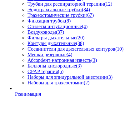
Трубки для респираторной терапии
(12)
Эндотрахеальные трубки
(84)
Трахеостомические трубки
(67)
Фиксация трубок
(8)
Стилеты интубационные
(4)
Воздуховоды
(37)
Фильтры дыхательные
(20)
Контуры дыхательные
(38)
Соединители для дыхательных контуров
(10)
Мешки резервные
(4)
Абсорбент-натронная известь
(3)
Баллоны кислородные
(3)
CPAP терапия
(5)
Наборы для эпидуральной анестезии
(3)
Наборы для трахеостомии
(2)
Реанимация