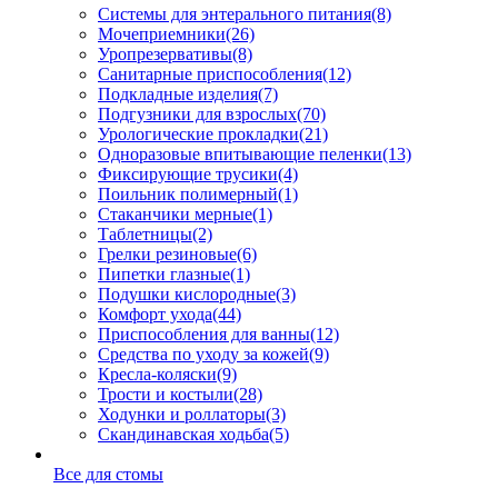
Системы для энтерального питания
(8)
Мочеприемники
(26)
Уропрезервативы
(8)
Санитарные приспособления
(12)
Подкладные изделия
(7)
Подгузники для взрослых
(70)
Урологические прокладки
(21)
Одноразовые впитывающие пеленки
(13)
Фиксирующие трусики
(4)
Поильник полимерный
(1)
Стаканчики мерные
(1)
Таблетницы
(2)
Грелки резиновые
(6)
Пипетки глазные
(1)
Подушки кислородные
(3)
Комфорт ухода
(44)
Приспособления для ванны
(12)
Средства по уходу за кожей
(9)
Кресла-коляски
(9)
Трости и костыли
(28)
Ходунки и роллаторы
(3)
Скандинавская ходьба
(5)
Все для стомы