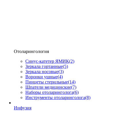
Отоларингология
Синус-катетер ЯМИК
(2)
Зеркала гортанные
(5)
Зеркала носовые
(3)
Воронки ушные
(4)
Пинцеты стерильные
(14)
Шпатели медицинские
(7)
Наборы отоларинголога
(6)
Инструменты отоларинголога
(8)
Инфузия