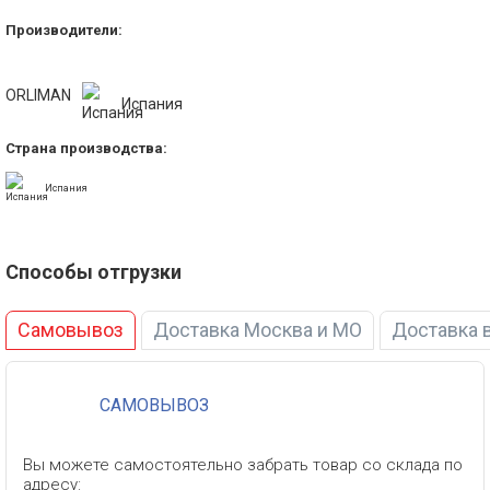
• Недостаточность тыльного сгибания.
• Гемиплегия из-за инсульта.
Производители:
• Вялый паралич.
• Поражения седалищного и малоберцового нервов.
ORLIMAN
Испания
• Данный ортез не подходит пациентам со спастическим
параличом или с варусными, вальгусными отклонениями.
Страна производства:
Испания
Способы отгрузки
Самовывоз
Доставка Москва и МО
Доставка 
САМОВЫВОЗ
Вы можете самостоятельно забрать товар со склада по
адресу: