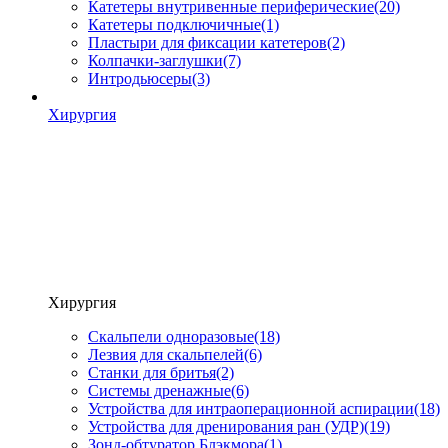
Катетеры внутривенные периферические
(20)
Катетеры подключичные
(1)
Пластыри для фиксации катетеров
(2)
Колпачки-заглушки
(7)
Интродьюсеры
(3)
Хирургия
Хирургия
Скальпели одноразовые
(18)
Лезвия для скальпелей
(6)
Станки для бритья
(2)
Системы дренажные
(6)
Устройства для интраоперационной аспирации
(18)
Устройства для дренирования ран (УДР)
(19)
Зонд-обтуратор Блэкмора
(1)