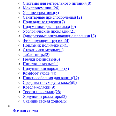
Системы для энтерального питания
(8)
Мочеприемники
(26)
Уропрезервативы
(8)
Санитарные приспособления
(12)
Подкладные изделия
(7)
Подгузники для взрослых
(70)
Урологические прокладки
(21)
Одноразовые впитывающие пеленки
(13)
Фиксирующие трусики
(4)
Поильник полимерный
(1)
Стаканчики мерные
(1)
Таблетницы
(2)
Грелки резиновые
(6)
Пипетки глазные
(1)
Подушки кислородные
(3)
Комфорт ухода
(44)
Приспособления для ванны
(12)
Средства по уходу за кожей
(9)
Кресла-коляски
(9)
Трости и костыли
(28)
Ходунки и роллаторы
(3)
Скандинавская ходьба
(5)
Все для стомы