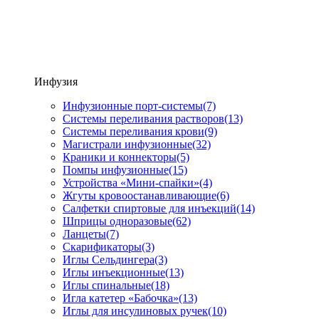
Инфузия
Инфузионные порт-системы
(7)
Системы переливания растворов
(13)
Системы переливания крови
(9)
Магистрали инфузионные
(32)
Краники и коннекторы
(5)
Помпы инфузионные
(15)
Устройства «Мини-спайки»
(4)
Жгуты кровоостанавливающие
(6)
Салфетки спиртовые для инъекций
(14)
Шприцы одноразовые
(62)
Ланцеты
(7)
Скарификаторы
(3)
Иглы Сельдингера
(3)
Иглы инъекционные
(13)
Иглы спинальные
(18)
Игла катетер «Бабочка»
(13)
Иглы для инсулиновых ручек
(10)