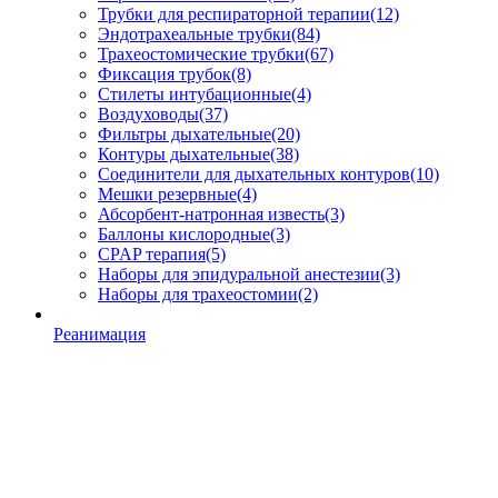
Трубки для респираторной терапии
(12)
Эндотрахеальные трубки
(84)
Трахеостомические трубки
(67)
Фиксация трубок
(8)
Стилеты интубационные
(4)
Воздуховоды
(37)
Фильтры дыхательные
(20)
Контуры дыхательные
(38)
Соединители для дыхательных контуров
(10)
Мешки резервные
(4)
Абсорбент-натронная известь
(3)
Баллоны кислородные
(3)
CPAP терапия
(5)
Наборы для эпидуральной анестезии
(3)
Наборы для трахеостомии
(2)
Реанимация