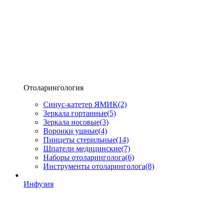
Отоларингология
Синус-катетер ЯМИК
(2)
Зеркала гортанные
(5)
Зеркала носовые
(3)
Воронки ушные
(4)
Пинцеты стерильные
(14)
Шпатели медицинские
(7)
Наборы отоларинголога
(6)
Инструменты отоларинголога
(8)
Инфузия