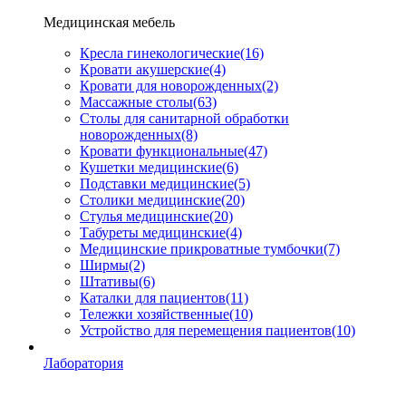
Медицинская мебель
Кресла гинекологические
(16)
Кровати акушерские
(4)
Кровати для новорожденных
(2)
Массажные столы
(63)
Столы для санитарной обработки
новорожденных
(8)
Кровати функциональные
(47)
Кушетки медицинские
(6)
Подставки медицинские
(5)
Столики медицинские
(20)
Стулья медицинские
(20)
Табуреты медицинские
(4)
Медицинские прикроватные тумбочки
(7)
Ширмы
(2)
Штативы
(6)
Каталки для пациентов
(11)
Тележки хозяйственные
(10)
Устройство для перемещения пациентов
(10)
Лаборатория