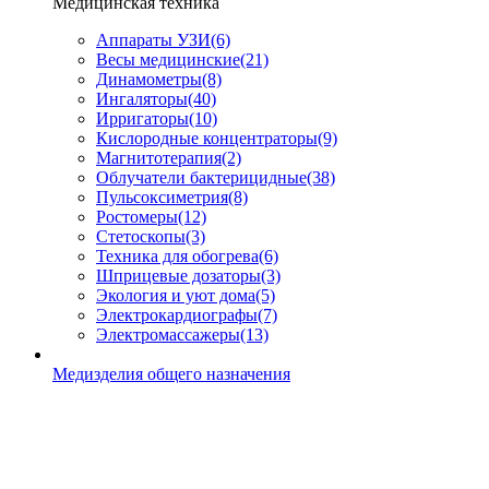
Медицинская техника
Аппараты УЗИ
(6)
Весы медицинские
(21)
Динамометры
(8)
Ингаляторы
(40)
Ирригаторы
(10)
Кислородные концентраторы
(9)
Магнитотерапия
(2)
Облучатели бактерицидные
(38)
Пульсоксиметрия
(8)
Ростомеры
(12)
Стетоскопы
(3)
Техника для обогрева
(6)
Шприцевые дозаторы
(3)
Экология и уют дома
(5)
Электрокардиографы
(7)
Электромассажеры
(13)
Медизделия общего назначения