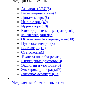
Медицинская техника
Аппараты УЗИ
(6)
Весы медицинские
(21)
Динамометры
(8)
Ингаляторы
(40)
Ирригаторы
(10)
Кислородные концентраторы
(9)
Магнитотерапия
(2)
Облучатели бактерицидные
(38)
Пульсоксиметрия
(8)
Ростомеры
(12)
Стетоскопы
(3)
Техника для обогрева
(6)
Шприцевые дозаторы
(3)
Экология и уют дома
(5)
Электрокардиографы
(7)
Электромассажеры
(13)
Медизделия общего назначения