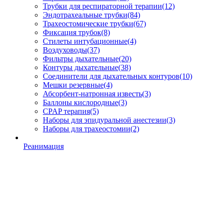
Трубки для респираторной терапии
(12)
Эндотрахеальные трубки
(84)
Трахеостомические трубки
(67)
Фиксация трубок
(8)
Стилеты интубационные
(4)
Воздуховоды
(37)
Фильтры дыхательные
(20)
Контуры дыхательные
(38)
Соединители для дыхательных контуров
(10)
Мешки резервные
(4)
Абсорбент-натронная известь
(3)
Баллоны кислородные
(3)
CPAP терапия
(5)
Наборы для эпидуральной анестезии
(3)
Наборы для трахеостомии
(2)
Реанимация