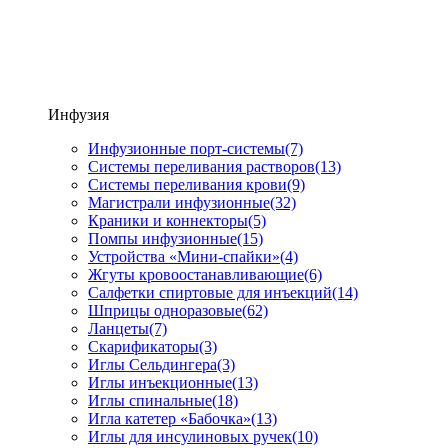
Инфузия
Инфузионные порт-системы
(7)
Системы переливания растворов
(13)
Системы переливания крови
(9)
Магистрали инфузионные
(32)
Краники и коннекторы
(5)
Помпы инфузионные
(15)
Устройства «Мини-спайки»
(4)
Жгуты кровоостанавливающие
(6)
Салфетки спиртовые для инъекций
(14)
Шприцы одноразовые
(62)
Ланцеты
(7)
Скарификаторы
(3)
Иглы Сельдингера
(3)
Иглы инъекционные
(13)
Иглы спинальные
(18)
Игла катетер «Бабочка»
(13)
Иглы для инсулиновых ручек
(10)