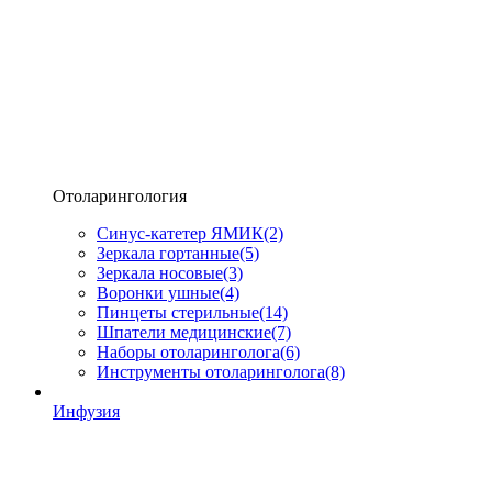
Отоларингология
Синус-катетер ЯМИК
(2)
Зеркала гортанные
(5)
Зеркала носовые
(3)
Воронки ушные
(4)
Пинцеты стерильные
(14)
Шпатели медицинские
(7)
Наборы отоларинголога
(6)
Инструменты отоларинголога
(8)
Инфузия