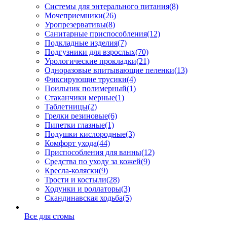
Системы для энтерального питания
(8)
Мочеприемники
(26)
Уропрезервативы
(8)
Санитарные приспособления
(12)
Подкладные изделия
(7)
Подгузники для взрослых
(70)
Урологические прокладки
(21)
Одноразовые впитывающие пеленки
(13)
Фиксирующие трусики
(4)
Поильник полимерный
(1)
Стаканчики мерные
(1)
Таблетницы
(2)
Грелки резиновые
(6)
Пипетки глазные
(1)
Подушки кислородные
(3)
Комфорт ухода
(44)
Приспособления для ванны
(12)
Средства по уходу за кожей
(9)
Кресла-коляски
(9)
Трости и костыли
(28)
Ходунки и роллаторы
(3)
Скандинавская ходьба
(5)
Все для стомы