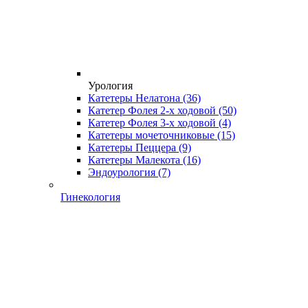
Урология
Катетеры Нелатона
(36)
Катетер Фолея 2-х ходовой
(50)
Катетер Фолея 3-х ходовой
(4)
Катетеры мочеточниковые
(15)
Катетеры Пеццера
(9)
Катетеры Малекота
(16)
Эндоурология
(7)
Гинекология