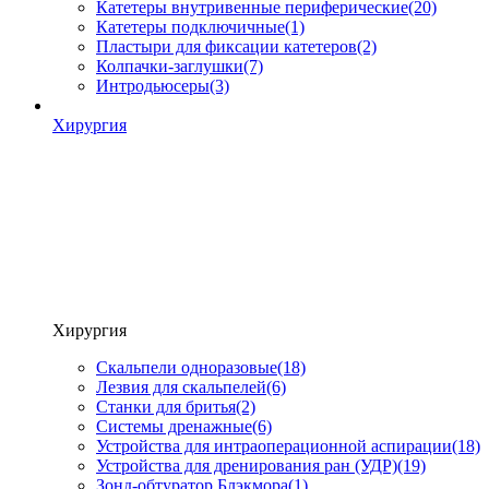
Катетеры внутривенные периферические
(20)
Катетеры подключичные
(1)
Пластыри для фиксации катетеров
(2)
Колпачки-заглушки
(7)
Интродьюсеры
(3)
Хирургия
Хирургия
Скальпели одноразовые
(18)
Лезвия для скальпелей
(6)
Станки для бритья
(2)
Системы дренажные
(6)
Устройства для интраоперационной аспирации
(18)
Устройства для дренирования ран (УДР)
(19)
Зонд-обтуратор Блэкмора
(1)