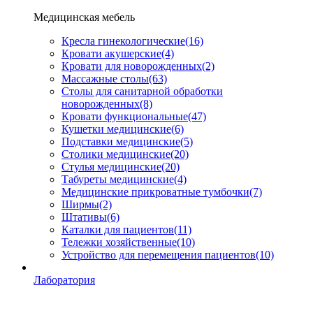
Медицинская мебель
Кресла гинекологические
(16)
Кровати акушерские
(4)
Кровати для новорожденных
(2)
Массажные столы
(63)
Столы для санитарной обработки
новорожденных
(8)
Кровати функциональные
(47)
Кушетки медицинские
(6)
Подставки медицинские
(5)
Столики медицинские
(20)
Стулья медицинские
(20)
Табуреты медицинские
(4)
Медицинские прикроватные тумбочки
(7)
Ширмы
(2)
Штативы
(6)
Каталки для пациентов
(11)
Тележки хозяйственные
(10)
Устройство для перемещения пациентов
(10)
Лаборатория