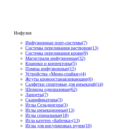
Инфузия
Инфузионные порт-системы
(7)
Системы переливания растворов
(13)
Системы переливания крови
(9)
Магистрали инфузионные
(32)
Краники и коннекторы
(5)
Помпы инфузионные
(15)
Устройства «Мини-спайки»
(4)
Жгуты кровоостанавливающие
(6)
Салфетки спиртовые для инъекций
(14)
Шприцы одноразовые
(62)
Ланцеты
(7)
Скарификаторы
(3)
Иглы Сельдингера
(3)
Иглы инъекционные
(13)
Иглы спинальные
(18)
Игла катетер «Бабочка»
(13)
Иглы для инсулиновых ручек
(10)