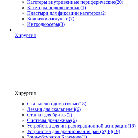
Катетеры внутривенные периферические
(20)
Катетеры подключичные
(1)
Пластыри для фиксации катетеров
(2)
Колпачки-заглушки
(7)
Интродьюсеры
(3)
Хирургия
Хирургия
Скальпели одноразовые
(18)
Лезвия для скальпелей
(6)
Станки для бритья
(2)
Системы дренажные
(6)
Устройства для интраоперационной аспирации
(18)
Устройства для дренирования ран (УДР)
(19)
Зонд-обтуратор Блэкмора
(1)