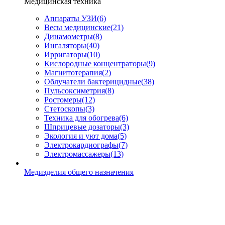
Медицинская техника
Аппараты УЗИ
(6)
Весы медицинские
(21)
Динамометры
(8)
Ингаляторы
(40)
Ирригаторы
(10)
Кислородные концентраторы
(9)
Магнитотерапия
(2)
Облучатели бактерицидные
(38)
Пульсоксиметрия
(8)
Ростомеры
(12)
Стетоскопы
(3)
Техника для обогрева
(6)
Шприцевые дозаторы
(3)
Экология и уют дома
(5)
Электрокардиографы
(7)
Электромассажеры
(13)
Медизделия общего назначения