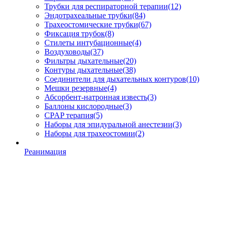
Трубки для респираторной терапии
(12)
Эндотрахеальные трубки
(84)
Трахеостомические трубки
(67)
Фиксация трубок
(8)
Стилеты интубационные
(4)
Воздуховоды
(37)
Фильтры дыхательные
(20)
Контуры дыхательные
(38)
Соединители для дыхательных контуров
(10)
Мешки резервные
(4)
Абсорбент-натронная известь
(3)
Баллоны кислородные
(3)
CPAP терапия
(5)
Наборы для эпидуральной анестезии
(3)
Наборы для трахеостомии
(2)
Реанимация