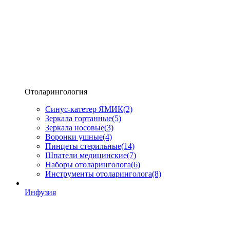
Отоларингология
Синус-катетер ЯМИК
(2)
Зеркала гортанные
(5)
Зеркала носовые
(3)
Воронки ушные
(4)
Пинцеты стерильные
(14)
Шпатели медицинские
(7)
Наборы отоларинголога
(6)
Инструменты отоларинголога
(8)
Инфузия