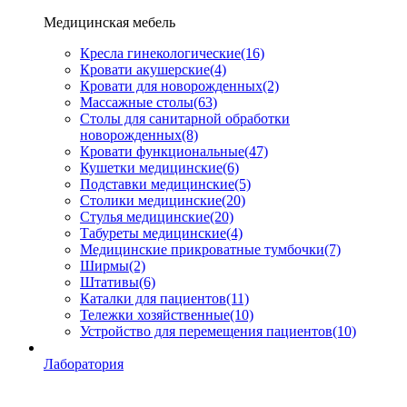
Медицинская мебель
Кресла гинекологические
(16)
Кровати акушерские
(4)
Кровати для новорожденных
(2)
Массажные столы
(63)
Столы для санитарной обработки
новорожденных
(8)
Кровати функциональные
(47)
Кушетки медицинские
(6)
Подставки медицинские
(5)
Столики медицинские
(20)
Стулья медицинские
(20)
Табуреты медицинские
(4)
Медицинские прикроватные тумбочки
(7)
Ширмы
(2)
Штативы
(6)
Каталки для пациентов
(11)
Тележки хозяйственные
(10)
Устройство для перемещения пациентов
(10)
Лаборатория