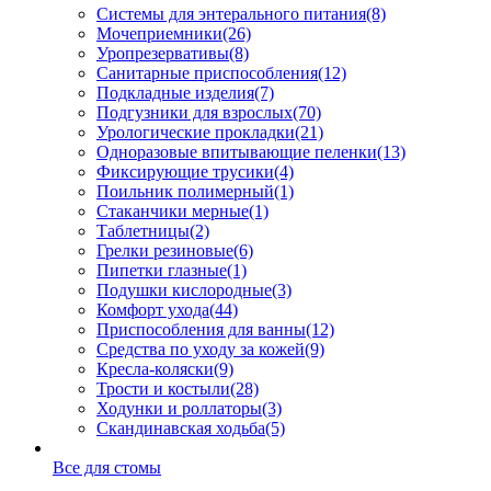
Системы для энтерального питания
(8)
Мочеприемники
(26)
Уропрезервативы
(8)
Санитарные приспособления
(12)
Подкладные изделия
(7)
Подгузники для взрослых
(70)
Урологические прокладки
(21)
Одноразовые впитывающие пеленки
(13)
Фиксирующие трусики
(4)
Поильник полимерный
(1)
Стаканчики мерные
(1)
Таблетницы
(2)
Грелки резиновые
(6)
Пипетки глазные
(1)
Подушки кислородные
(3)
Комфорт ухода
(44)
Приспособления для ванны
(12)
Средства по уходу за кожей
(9)
Кресла-коляски
(9)
Трости и костыли
(28)
Ходунки и роллаторы
(3)
Скандинавская ходьба
(5)
Все для стомы