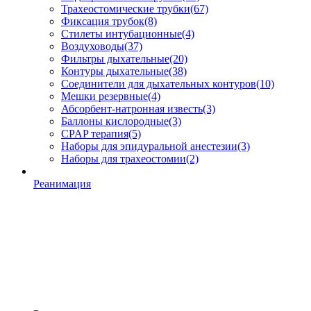
Трахеостомические трубки
(67)
Фиксация трубок
(8)
Стилеты интубационные
(4)
Воздуховоды
(37)
Фильтры дыхательные
(20)
Контуры дыхательные
(38)
Соединители для дыхательных контуров
(10)
Мешки резервные
(4)
Абсорбент-натронная известь
(3)
Баллоны кислородные
(3)
CPAP терапия
(5)
Наборы для эпидуральной анестезии
(3)
Наборы для трахеостомии
(2)
Реанимация