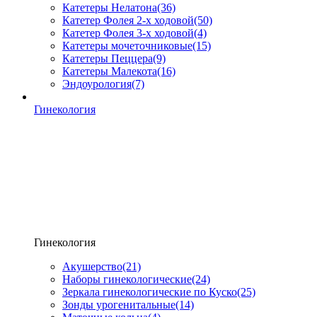
Катетеры Нелатона
(36)
Катетер Фолея 2-х ходовой
(50)
Катетер Фолея 3-х ходовой
(4)
Катетеры мочеточниковые
(15)
Катетеры Пеццера
(9)
Катетеры Малекота
(16)
Эндоурология
(7)
Гинекология
Гинекология
Акушерство
(21)
Наборы гинекологические
(24)
Зеркала гинекологические по Куско
(25)
Зонды урогенитальные
(14)