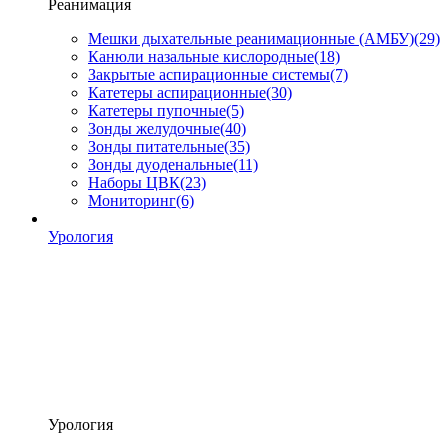
Реанимация
Мешки дыхательные реанимационные (АМБУ)
(29)
Канюли назальные кислородные
(18)
Закрытые аспирационные системы
(7)
Катетеры аспирационные
(30)
Катетеры пупочные
(5)
Зонды желудочные
(40)
Зонды питательные
(35)
Зонды дуоденальные
(11)
Наборы ЦВК
(23)
Мониторинг
(6)
Урология
Урология