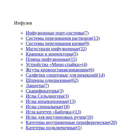
Инфузия
Инфузионные порт-системы
(7)
Системы переливания растворов
(13)
Системы переливания крови
(9)
Магистрали инфузионные
(32)
Краники и коннекторы
(5)
Помпы инфузионные
(15)
Устройства «Мини-спайки»
(4)
Жгуты кровоостанавливающие
(6)
Салфетки спиртовые для инъекций
(14)
Шприцы одноразовые
(62)
Ланцеты
(7)
Скарификаторы
(3)
Иглы Сельдингера
(3)
Иглы инъекционные
(13)
Иглы спинальные
(18)
Игла катетер «Бабочка»
(13)
Иглы для инсулиновых ручек
(10)
Катетеры внутривенные периферические
(20)
Катетеры подключичные
(1)