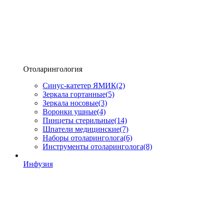
Отоларингология
Синус-катетер ЯМИК
(2)
Зеркала гортанные
(5)
Зеркала носовые
(3)
Воронки ушные
(4)
Пинцеты стерильные
(14)
Шпатели медицинские
(7)
Наборы отоларинголога
(6)
Инструменты отоларинголога
(8)
Инфузия