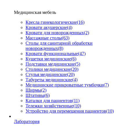
Медицинская мебель
Кресла гинекологические
(16)
Кровати акушерские
(4)
Кровати для новорожденных
(2)
Массажные столы
(63)
Столы для санитарной обработки
новорожденных
(8)
Кровати функциональные
(47)
Кушетки медицинские
(6)
Подставки медицинские
(5)
Столики медицинские
(20)
Стулья медицинские
(20)
Табуреты медицинские
(4)
Медицинские прикроватные тумбочки
(7)
Ширмы
(2)
Штативы
(6)
Каталки для пациентов
(11)
Тележки хозяйственные
(10)
Устройство для перемещения пациентов
(10)
Лаборатория