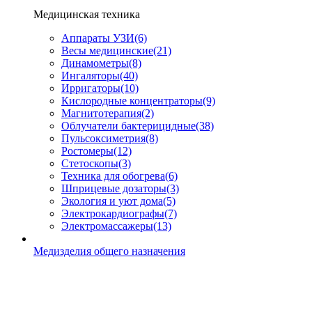
Медицинская техника
Аппараты УЗИ
(6)
Весы медицинские
(21)
Динамометры
(8)
Ингаляторы
(40)
Ирригаторы
(10)
Кислородные концентраторы
(9)
Магнитотерапия
(2)
Облучатели бактерицидные
(38)
Пульсоксиметрия
(8)
Ростомеры
(12)
Стетоскопы
(3)
Техника для обогрева
(6)
Шприцевые дозаторы
(3)
Экология и уют дома
(5)
Электрокардиографы
(7)
Электромассажеры
(13)
Медизделия общего назначения