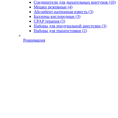
Соединители для дыхательных контуров
(10)
Мешки резервные
(4)
Абсорбент-натронная известь
(3)
Баллоны кислородные
(3)
CPAP терапия
(5)
Наборы для эпидуральной анестезии
(3)
Наборы для трахеостомии
(2)
Реанимация