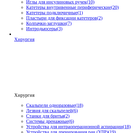
Иглы для инсулиновых ручек
(10)
Катетеры внутривенные периферические
(20)
Катетеры подключичные
(1)
Пластыри для фиксации катетеров
(2)
Колпачки-заглушки
(7)
Интродьюсеры
(3)
Хирургия
Хирургия
Скальпели одноразовые
(18)
Лезвия для скальпелей
(6)
Станки для бритья
(2)
Системы дренажные
(6)
Устройства для интраоперационной аспирации
(18)
Устройства для дренирования ран (УДР)
(19)