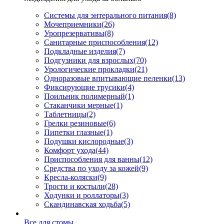
Системы для энтерального питания
(8)
Мочеприемники
(26)
Уропрезервативы
(8)
Санитарные приспособления
(12)
Подкладные изделия
(7)
Подгузники для взрослых
(70)
Урологические прокладки
(21)
Одноразовые впитывающие пеленки
(13)
Фиксирующие трусики
(4)
Поильник полимерный
(1)
Стаканчики мерные
(1)
Таблетницы
(2)
Грелки резиновые
(6)
Пипетки глазные
(1)
Подушки кислородные
(3)
Комфорт ухода
(44)
Приспособления для ванны
(12)
Средства по уходу за кожей
(9)
Кресла-коляски
(9)
Трости и костыли
(28)
Ходунки и роллаторы
(3)
Скандинавская ходьба
(5)
Все для стомы