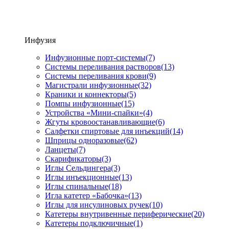
Инфузия
Инфузионные порт-системы
(7)
Системы переливания растворов
(13)
Системы переливания крови
(9)
Магистрали инфузионные
(32)
Краники и коннекторы
(5)
Помпы инфузионные
(15)
Устройства «Мини-спайки»
(4)
Жгуты кровоостанавливающие
(6)
Салфетки спиртовые для инъекций
(14)
Шприцы одноразовые
(62)
Ланцеты
(7)
Скарификаторы
(3)
Иглы Сельдингера
(3)
Иглы инъекционные
(13)
Иглы спинальные
(18)
Игла катетер «Бабочка»
(13)
Иглы для инсулиновых ручек
(10)
Катетеры внутривенные периферические
(20)
Катетеры подключичные
(1)