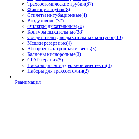
Трахеостомические трубки
(67)
Фиксация трубок
(8)
Стилеты интубационные
(4)
Воздуховоды
(37)
Фильтры дыхательные
(20)
Контуры дыхательные
(38)
Соединители для дыхательных контуров
(10)
Мешки резервные
(4)
Абсорбент-натронная известь
(3)
Баллоны кислородные
(3)
CPAP терапия
(5)
Наборы для эпидуральной анестезии
(3)
Наборы для трахеостомии
(2)
Реанимация