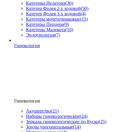
Катетеры Нелатона
(36)
Катетер Фолея 2-х ходовой
(50)
Катетер Фолея 3-х ходовой
(4)
Катетеры мочеточниковые
(15)
Катетеры Пеццера
(9)
Катетеры Малекота
(16)
Эндоурология
(7)
Гинекология
Гинекология
Акушерство
(21)
Наборы гинекологические
(24)
Зеркала гинекологические по Куско
(25)
Зонды урогенитальные
(14)