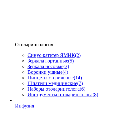
Отоларингология
Синус-катетер ЯМИК
(2)
Зеркала гортанные
(5)
Зеркала носовые
(3)
Воронки ушные
(4)
Пинцеты стерильные
(14)
Шпатели медицинские
(7)
Наборы отоларинголога
(6)
Инструменты отоларинголога
(8)
Инфузия