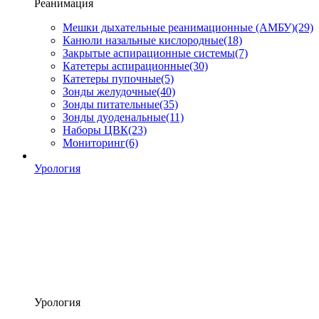
Реанимация
Мешки дыхательные реанимационные (АМБУ)
(29)
Канюли назальные кислородные
(18)
Закрытые аспирационные системы
(7)
Катетеры аспирационные
(30)
Катетеры пупочные
(5)
Зонды желудочные
(40)
Зонды питательные
(35)
Зонды дуоденальные
(11)
Наборы ЦВК
(23)
Мониторинг
(6)
Урология
Урология