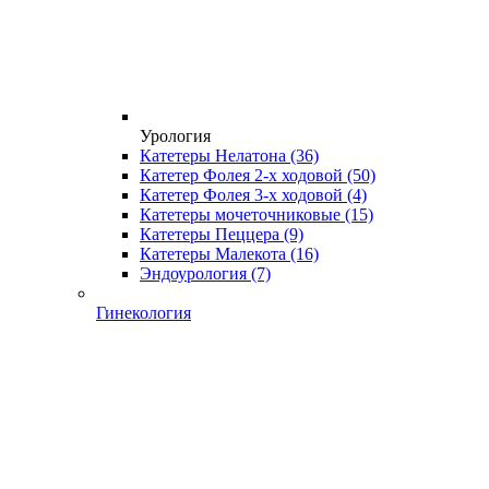
Урология
Катетеры Нелатона
(36)
Катетер Фолея 2-х ходовой
(50)
Катетер Фолея 3-х ходовой
(4)
Катетеры мочеточниковые
(15)
Катетеры Пеццера
(9)
Катетеры Малекота
(16)
Эндоурология
(7)
Гинекология