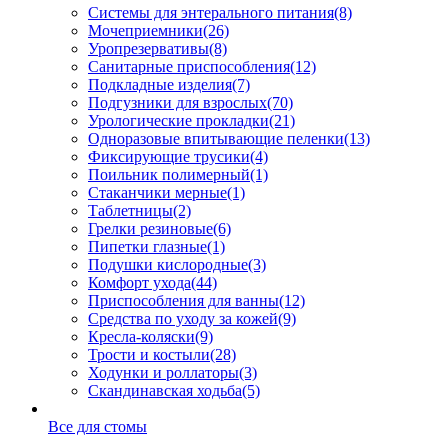
Системы для энтерального питания
(8)
Мочеприемники
(26)
Уропрезервативы
(8)
Санитарные приспособления
(12)
Подкладные изделия
(7)
Подгузники для взрослых
(70)
Урологические прокладки
(21)
Одноразовые впитывающие пеленки
(13)
Фиксирующие трусики
(4)
Поильник полимерный
(1)
Стаканчики мерные
(1)
Таблетницы
(2)
Грелки резиновые
(6)
Пипетки глазные
(1)
Подушки кислородные
(3)
Комфорт ухода
(44)
Приспособления для ванны
(12)
Средства по уходу за кожей
(9)
Кресла-коляски
(9)
Трости и костыли
(28)
Ходунки и роллаторы
(3)
Скандинавская ходьба
(5)
Все для стомы