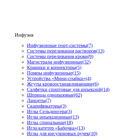
Инфузия
Инфузионные порт-системы
(7)
Системы переливания растворов
(13)
Системы переливания крови
(9)
Магистрали инфузионные
(32)
Краники и коннекторы
(5)
Помпы инфузионные
(15)
Устройства «Мини-спайки»
(4)
Жгуты кровоостанавливающие
(6)
Салфетки спиртовые для инъекций
(14)
Шприцы одноразовые
(62)
Ланцеты
(7)
Скарификаторы
(3)
Иглы Сельдингера
(3)
Иглы инъекционные
(13)
Иглы спинальные
(18)
Игла катетер «Бабочка»
(13)
Иглы для инсулиновых ручек
(10)