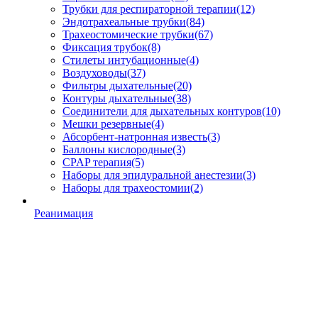
Трубки для респираторной терапии
(12)
Эндотрахеальные трубки
(84)
Трахеостомические трубки
(67)
Фиксация трубок
(8)
Стилеты интубационные
(4)
Воздуховоды
(37)
Фильтры дыхательные
(20)
Контуры дыхательные
(38)
Соединители для дыхательных контуров
(10)
Мешки резервные
(4)
Абсорбент-натронная известь
(3)
Баллоны кислородные
(3)
CPAP терапия
(5)
Наборы для эпидуральной анестезии
(3)
Наборы для трахеостомии
(2)
Реанимация