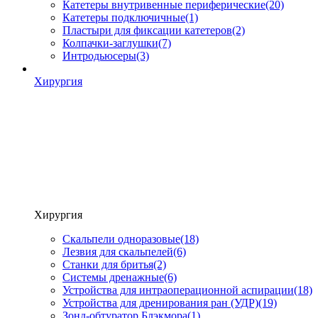
Катетеры внутривенные периферические
(20)
Катетеры подключичные
(1)
Пластыри для фиксации катетеров
(2)
Колпачки-заглушки
(7)
Интродьюсеры
(3)
Хирургия
Хирургия
Скальпели одноразовые
(18)
Лезвия для скальпелей
(6)
Станки для бритья
(2)
Системы дренажные
(6)
Устройства для интраоперационной аспирации
(18)
Устройства для дренирования ран (УДР)
(19)
Зонд-обтуратор Блэкмора
(1)