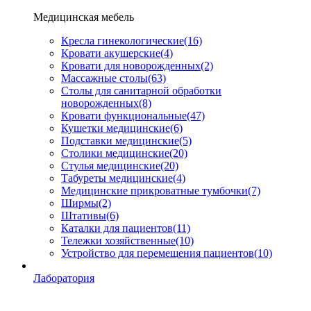
Медицинская мебель
Кресла гинекологические
(16)
Кровати акушерские
(4)
Кровати для новорожденных
(2)
Массажные столы
(63)
Столы для санитарной обработки
новорожденных
(8)
Кровати функциональные
(47)
Кушетки медицинские
(6)
Подставки медицинские
(5)
Столики медицинские
(20)
Стулья медицинские
(20)
Табуреты медицинские
(4)
Медицинские прикроватные тумбочки
(7)
Ширмы
(2)
Штативы
(6)
Каталки для пациентов
(11)
Тележки хозяйственные
(10)
Устройство для перемещения пациентов
(10)
Лаборатория