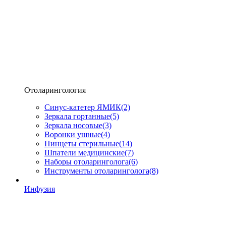
Отоларингология
Синус-катетер ЯМИК
(2)
Зеркала гортанные
(5)
Зеркала носовые
(3)
Воронки ушные
(4)
Пинцеты стерильные
(14)
Шпатели медицинские
(7)
Наборы отоларинголога
(6)
Инструменты отоларинголога
(8)
Инфузия