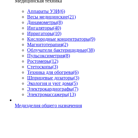
Медицинская техника
Аппараты УЗИ
(6)
Весы медицинские
(21)
Динамометры
(8)
Ингаляторы
(40)
Ирригаторы
(10)
Кислородные концентраторы
(9)
Магнитотерапия
(2)
Облучатели бактерицидные
(38)
Пульсоксиметрия
(8)
Ростомеры
(12)
Стетоскопы
(3)
Техника для обогрева
(6)
Шприцевые дозаторы
(3)
Экология и уют дома
(5)
Электрокардиографы
(7)
Электромассажеры
(13)
Медизделия общего назначения