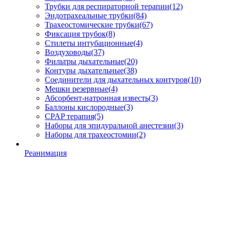
Трубки для респираторной терапии
(12)
Эндотрахеальные трубки
(84)
Трахеостомические трубки
(67)
Фиксация трубок
(8)
Стилеты интубационные
(4)
Воздуховоды
(37)
Фильтры дыхательные
(20)
Контуры дыхательные
(38)
Соединители для дыхательных контуров
(10)
Мешки резервные
(4)
Абсорбент-натронная известь
(3)
Баллоны кислородные
(3)
CPAP терапия
(5)
Наборы для эпидуральной анестезии
(3)
Наборы для трахеостомии
(2)
Реанимация