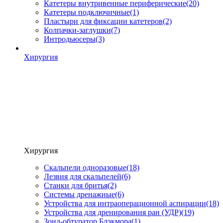
Катетеры внутривенные периферические
(20)
Катетеры подключичные
(1)
Пластыри для фиксации катетеров
(2)
Колпачки-заглушки
(7)
Интродьюсеры
(3)
Хирургия
Хирургия
Скальпели одноразовые
(18)
Лезвия для скальпелей
(6)
Станки для бритья
(2)
Системы дренажные
(6)
Устройства для интраоперационной аспирации
(18)
Устройства для дренирования ран (УДР)
(19)
Зонд-обтуратор Блэкмора
(1)