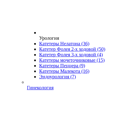
Урология
Катетеры Нелатона
(36)
Катетер Фолея 2-х ходовой
(50)
Катетер Фолея 3-х ходовой
(4)
Катетеры мочеточниковые
(15)
Катетеры Пеццера
(9)
Катетеры Малекота
(16)
Эндоурология
(7)
Гинекология