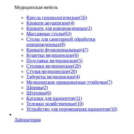
Медицинская мебель
Кресла гинекологические
(16)
Кровати акушерские
(4)
Кровати для новорожденных
(2)
Массажные столы
(63)
Столы для санитарной обработки
новорожденных
(8)
Кровати функциональные
(47)
Кушетки медицинские
(6)
Подставки медицинские
(5)
Столики медицинские
(20)
Стулья медицинские
(20)
Табуреты медицинские
(4)
Медицинские прикроватные тумбочки
(7)
Ширмы
(2)
Штативы
(6)
Каталки для пациентов
(11)
Тележки хозяйственные
(10)
Устройство для перемещения пациентов
(10)
Лаборатория