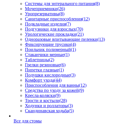
Системы для энтерального питания
(8)
Мочеприемники
(26)
Уропрезервативы
(8)
Санитарные приспособления
(12)
Подкладные изделия
(7)
Подгузники для взрослых
(70)
Урологические прокладки
(21)
Одноразовые впитывающие пеленки
(13)
Фиксирующие трусики
(4)
Поильник полимерный
(1)
Стаканчики мерные
(1)
Таблетницы
(2)
Грелки резиновые
(6)
Пипетки глазные
(1)
Подушки кислородные
(3)
Комфорт ухода
(44)
Приспособления для ванны
(12)
Средства по уходу за кожей
(9)
Кресла-коляски
(9)
Трости и костыли
(28)
Ходунки и роллаторы
(3)
Скандинавская ходьба
(5)
Все для стомы