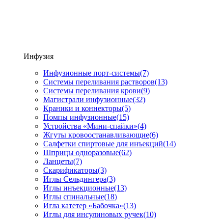
Инфузия
Инфузионные порт-системы
(7)
Системы переливания растворов
(13)
Системы переливания крови
(9)
Магистрали инфузионные
(32)
Краники и коннекторы
(5)
Помпы инфузионные
(15)
Устройства «Мини-спайки»
(4)
Жгуты кровоостанавливающие
(6)
Салфетки спиртовые для инъекций
(14)
Шприцы одноразовые
(62)
Ланцеты
(7)
Скарификаторы
(3)
Иглы Сельдингера
(3)
Иглы инъекционные
(13)
Иглы спинальные
(18)
Игла катетер «Бабочка»
(13)
Иглы для инсулиновых ручек
(10)