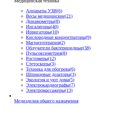
Медицинская техника
Аппараты УЗИ
(6)
Весы медицинские
(21)
Динамометры
(8)
Ингаляторы
(40)
Ирригаторы
(10)
Кислородные концентраторы
(9)
Магнитотерапия
(2)
Облучатели бактерицидные
(38)
Пульсоксиметрия
(8)
Ростомеры
(12)
Стетоскопы
(3)
Техника для обогрева
(6)
Шприцевые дозаторы
(3)
Экология и уют дома
(5)
Электрокардиографы
(7)
Электромассажеры
(13)
Медизделия общего назначения