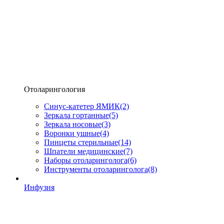
Отоларингология
Синус-катетер ЯМИК
(2)
Зеркала гортанные
(5)
Зеркала носовые
(3)
Воронки ушные
(4)
Пинцеты стерильные
(14)
Шпатели медицинские
(7)
Наборы отоларинголога
(6)
Инструменты отоларинголога
(8)
Инфузия