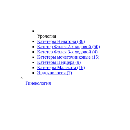
Урология
Катетеры Нелатона
(36)
Катетер Фолея 2-х ходовой
(50)
Катетер Фолея 3-х ходовой
(4)
Катетеры мочеточниковые
(15)
Катетеры Пеццера
(9)
Катетеры Малекота
(16)
Эндоурология
(7)
Гинекология