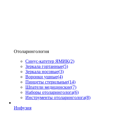
Отоларингология
Синус-катетер ЯМИК
(2)
Зеркала гортанные
(5)
Зеркала носовые
(3)
Воронки ушные
(4)
Пинцеты стерильные
(14)
Шпатели медицинские
(7)
Наборы отоларинголога
(6)
Инструменты отоларинголога
(8)
Инфузия