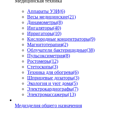
Медицинская техника
Аппараты УЗИ
(6)
Весы медицинские
(21)
Динамометры
(8)
Ингаляторы
(40)
Ирригаторы
(10)
Кислородные концентраторы
(9)
Магнитотерапия
(2)
Облучатели бактерицидные
(38)
Пульсоксиметрия
(8)
Ростомеры
(12)
Стетоскопы
(3)
Техника для обогрева
(6)
Шприцевые дозаторы
(3)
Экология и уют дома
(5)
Электрокардиографы
(7)
Электромассажеры
(13)
Медизделия общего назначения