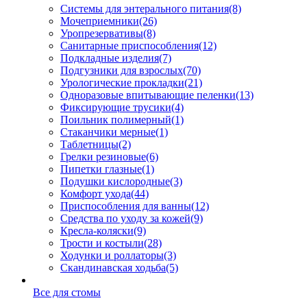
Системы для энтерального питания
(8)
Мочеприемники
(26)
Уропрезервативы
(8)
Санитарные приспособления
(12)
Подкладные изделия
(7)
Подгузники для взрослых
(70)
Урологические прокладки
(21)
Одноразовые впитывающие пеленки
(13)
Фиксирующие трусики
(4)
Поильник полимерный
(1)
Стаканчики мерные
(1)
Таблетницы
(2)
Грелки резиновые
(6)
Пипетки глазные
(1)
Подушки кислородные
(3)
Комфорт ухода
(44)
Приспособления для ванны
(12)
Средства по уходу за кожей
(9)
Кресла-коляски
(9)
Трости и костыли
(28)
Ходунки и роллаторы
(3)
Скандинавская ходьба
(5)
Все для стомы