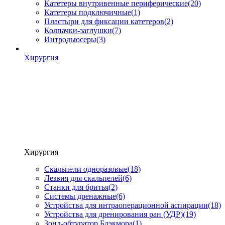
Катетеры внутривенные периферические
(20)
Катетеры подключичные
(1)
Пластыри для фиксации катетеров
(2)
Колпачки-заглушки
(7)
Интродьюсеры
(3)
Хирургия
Хирургия
Скальпели одноразовые
(18)
Лезвия для скальпелей
(6)
Станки для бритья
(2)
Системы дренажные
(6)
Устройства для интраоперационной аспирации
(18)
Устройства для дренирования ран (УДР)
(19)
Зонд-обтуратор Блэкмора
(1)