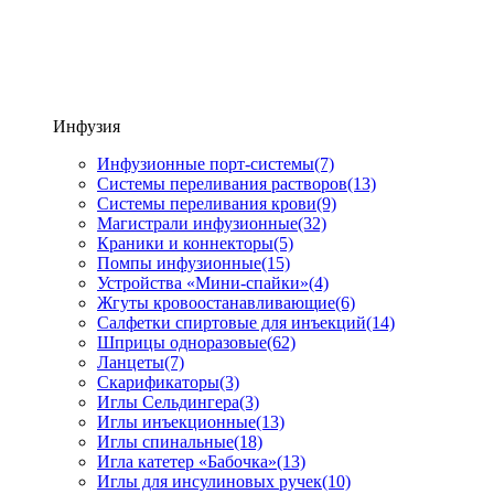
Инфузия
Инфузионные порт-системы
(7)
Системы переливания растворов
(13)
Системы переливания крови
(9)
Магистрали инфузионные
(32)
Краники и коннекторы
(5)
Помпы инфузионные
(15)
Устройства «Мини-спайки»
(4)
Жгуты кровоостанавливающие
(6)
Салфетки спиртовые для инъекций
(14)
Шприцы одноразовые
(62)
Ланцеты
(7)
Скарификаторы
(3)
Иглы Сельдингера
(3)
Иглы инъекционные
(13)
Иглы спинальные
(18)
Игла катетер «Бабочка»
(13)
Иглы для инсулиновых ручек
(10)