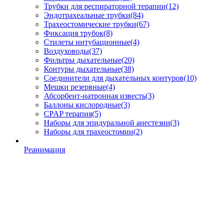
Трубки для респираторной терапии
(12)
Эндотрахеальные трубки
(84)
Трахеостомические трубки
(67)
Фиксация трубок
(8)
Стилеты интубационные
(4)
Воздуховоды
(37)
Фильтры дыхательные
(20)
Контуры дыхательные
(38)
Соединители для дыхательных контуров
(10)
Мешки резервные
(4)
Абсорбент-натронная известь
(3)
Баллоны кислородные
(3)
CPAP терапия
(5)
Наборы для эпидуральной анестезии
(3)
Наборы для трахеостомии
(2)
Реанимация