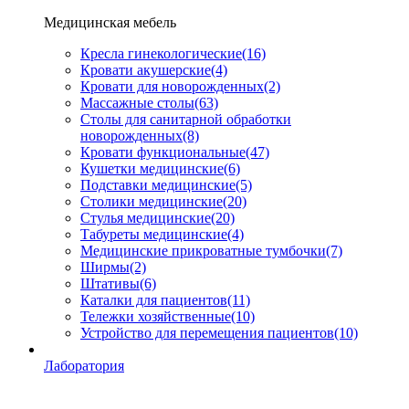
Медицинская мебель
Кресла гинекологические
(16)
Кровати акушерские
(4)
Кровати для новорожденных
(2)
Массажные столы
(63)
Столы для санитарной обработки
новорожденных
(8)
Кровати функциональные
(47)
Кушетки медицинские
(6)
Подставки медицинские
(5)
Столики медицинские
(20)
Стулья медицинские
(20)
Табуреты медицинские
(4)
Медицинские прикроватные тумбочки
(7)
Ширмы
(2)
Штативы
(6)
Каталки для пациентов
(11)
Тележки хозяйственные
(10)
Устройство для перемещения пациентов
(10)
Лаборатория