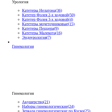
Урология
Катетеры Нелатона
(36)
Катетер Фолея 2-х ходовой
(50)
Катетер Фолея 3-х ходовой
(4)
Катетеры мочеточниковые
(15)
Катетеры Пеццера
(9)
Катетеры Малекота
(16)
Эндоурология
(7)
Гинекология
Гинекология
Акушерство
(21)
Наборы гинекологические
(24)
Зеркала гинекологические по Куско
(25)