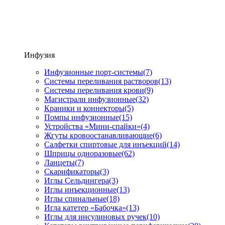
Инфузия
Инфузионные порт-системы
(7)
Системы переливания растворов
(13)
Системы переливания крови
(9)
Магистрали инфузионные
(32)
Краники и коннекторы
(5)
Помпы инфузионные
(15)
Устройства «Мини-спайки»
(4)
Жгуты кровоостанавливающие
(6)
Салфетки спиртовые для инъекций
(14)
Шприцы одноразовые
(62)
Ланцеты
(7)
Скарификаторы
(3)
Иглы Сельдингера
(3)
Иглы инъекционные
(13)
Иглы спинальные
(18)
Игла катетер «Бабочка»
(13)
Иглы для инсулиновых ручек
(10)