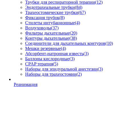
Трубки для респираторной терапии
(12)
Эндотрахеальные трубки
(84)
Трахеостомические трубки
(67)
Фиксация трубок
(8)
Стилеты интубационные
(4)
Воздуховоды
(37)
Фильтры дыхательные
(20)
Контуры дыхательные
(38)
Соединители для дыхательных контуров
(10)
Мешки резервные
(4)
Абсорбент-натронная известь
(3)
Баллоны кислородные
(3)
CPAP терапия
(5)
Наборы для эпидуральной анестезии
(3)
Наборы для трахеостомии
(2)
Реанимация