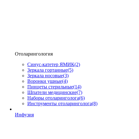
Отоларингология
Синус-катетер ЯМИК
(2)
Зеркала гортанные
(5)
Зеркала носовые
(3)
Воронки ушные
(4)
Пинцеты стерильные
(14)
Шпатели медицинские
(7)
Наборы отоларинголога
(6)
Инструменты отоларинголога
(8)
Инфузия