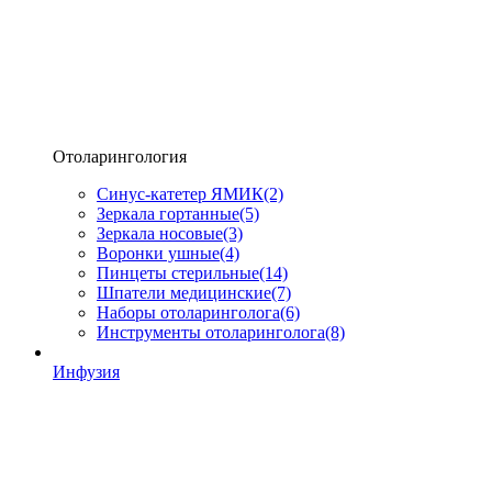
Отоларингология
Синус-катетер ЯМИК
(2)
Зеркала гортанные
(5)
Зеркала носовые
(3)
Воронки ушные
(4)
Пинцеты стерильные
(14)
Шпатели медицинские
(7)
Наборы отоларинголога
(6)
Инструменты отоларинголога
(8)
Инфузия