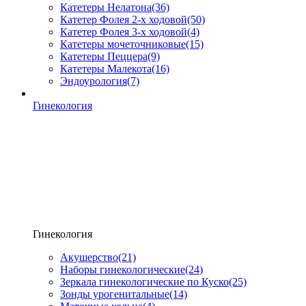
Катетеры Нелатона
(36)
Катетер Фолея 2-х ходовой
(50)
Катетер Фолея 3-х ходовой
(4)
Катетеры мочеточниковые
(15)
Катетеры Пеццера
(9)
Катетеры Малекота
(16)
Эндоурология
(7)
Гинекология
Гинекология
Акушерство
(21)
Наборы гинекологические
(24)
Зеркала гинекологические по Куско
(25)
Зонды урогенитальные
(14)