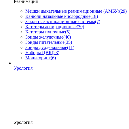
Реанимация
Мешки дыхательные реанимационные (АМБУ)
(29)
Канюли назальные кислородные
(18)
Закрытые аспирационные системы
(7)
Катетеры аспирационные
(30)
Катетеры пупочные
(5)
Зонды желудочные
(40)
Зонды питательные
(35)
Зонды дуоденальные
(11)
Наборы ЦВК
(23)
Мониторинг
(6)
Урология
Урология