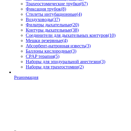
Трахеостомические трубки
(67)
Фиксация трубок
(8)
Стилеты интубационные
(4)
Воздуховоды
(37)
Фильтры дыхательные
(20)
Контуры дыхательные
(38)
Соединители для дыхательных контуров
(10)
Мешки резервные
(4)
Абсорбент-натронная известь
(3)
Баллоны кислородные
(3)
CPAP терапия
(5)
Наборы для эпидуральной анестезии
(3)
Наборы для трахеостомии
(2)
Реанимация