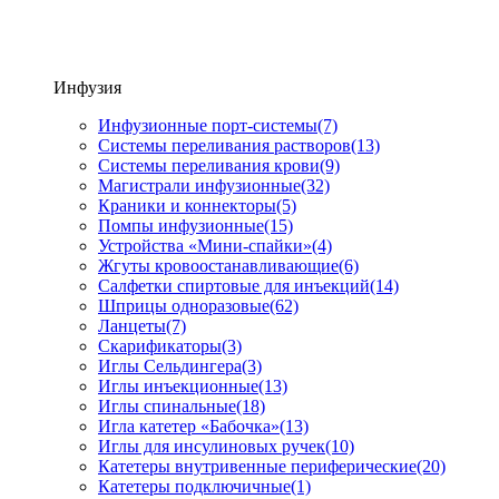
Инфузия
Инфузионные порт-системы
(7)
Системы переливания растворов
(13)
Системы переливания крови
(9)
Магистрали инфузионные
(32)
Краники и коннекторы
(5)
Помпы инфузионные
(15)
Устройства «Мини-спайки»
(4)
Жгуты кровоостанавливающие
(6)
Салфетки спиртовые для инъекций
(14)
Шприцы одноразовые
(62)
Ланцеты
(7)
Скарификаторы
(3)
Иглы Сельдингера
(3)
Иглы инъекционные
(13)
Иглы спинальные
(18)
Игла катетер «Бабочка»
(13)
Иглы для инсулиновых ручек
(10)
Катетеры внутривенные периферические
(20)
Катетеры подключичные
(1)