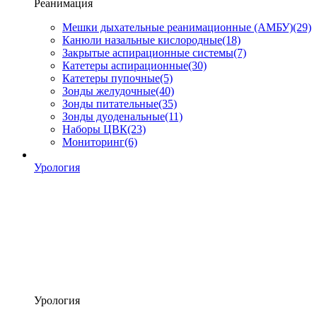
Реанимация
Мешки дыхательные реанимационные (АМБУ)
(29)
Канюли назальные кислородные
(18)
Закрытые аспирационные системы
(7)
Катетеры аспирационные
(30)
Катетеры пупочные
(5)
Зонды желудочные
(40)
Зонды питательные
(35)
Зонды дуоденальные
(11)
Наборы ЦВК
(23)
Мониторинг
(6)
Урология
Урология