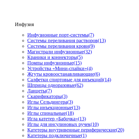
Инфузия
Инфузионные порт-системы
(7)
Системы переливания растворов
(13)
Системы переливания крови
(9)
Магистрали инфузионные
(32)
Краники и коннекторы
(5)
Помпы инфузионные
(15)
Устройства «Мини-спайки»
(4)
Жгуты кровоостанавливающие
(6)
Салфетки спиртовые для инъекций
(14)
Шприцы одноразовые
(62)
Ланцеты
(7)
Скарификаторы
(3)
Иглы Сельдингера
(3)
Иглы инъекционные
(13)
Иглы спинальные
(18)
Игла катетер «Бабочка»
(13)
Иглы для инсулиновых ручек
(10)
Катетеры внутривенные периферические
(20)
Катетеры подключичные
(1)