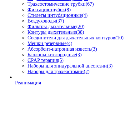
Трахеостомические трубки
(67)
Фиксация трубок
(8)
Стилеты интубационные
(4)
Воздуховоды
(37)
Фильтры дыхательные
(20)
Контуры дыхательные
(38)
Соединители для дыхательных контуров
(10)
Мешки резервные
(4)
Абсорбент-натронная известь
(3)
Баллоны кислородные
(3)
CPAP терапия
(5)
Наборы для эпидуральной анестезии
(3)
Наборы для трахеостомии
(2)
Реанимация