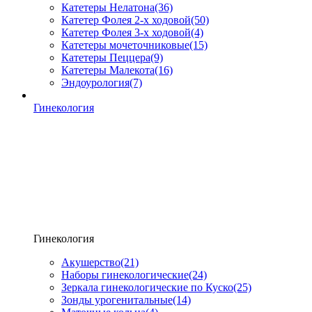
Катетеры Нелатона
(36)
Катетер Фолея 2-х ходовой
(50)
Катетер Фолея 3-х ходовой
(4)
Катетеры мочеточниковые
(15)
Катетеры Пеццера
(9)
Катетеры Малекота
(16)
Эндоурология
(7)
Гинекология
Гинекология
Акушерство
(21)
Наборы гинекологические
(24)
Зеркала гинекологические по Куско
(25)
Зонды урогенитальные
(14)