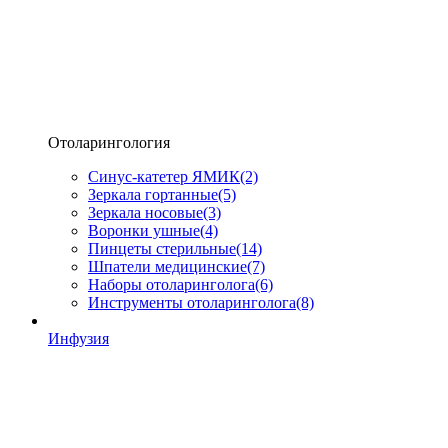
Отоларингология
Синус-катетер ЯМИК
(2)
Зеркала гортанные
(5)
Зеркала носовые
(3)
Воронки ушные
(4)
Пинцеты стерильные
(14)
Шпатели медицинские
(7)
Наборы отоларинголога
(6)
Инструменты отоларинголога
(8)
Инфузия