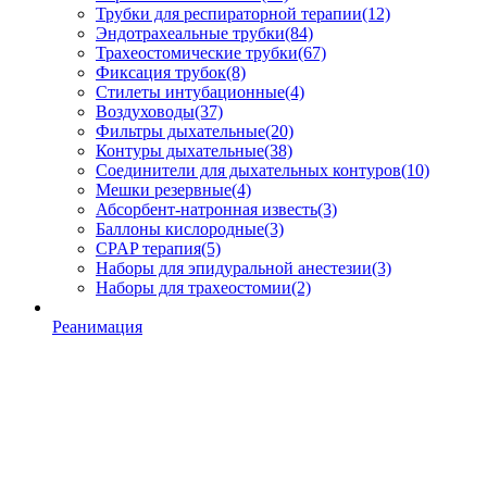
Трубки для респираторной терапии
(12)
Эндотрахеальные трубки
(84)
Трахеостомические трубки
(67)
Фиксация трубок
(8)
Стилеты интубационные
(4)
Воздуховоды
(37)
Фильтры дыхательные
(20)
Контуры дыхательные
(38)
Соединители для дыхательных контуров
(10)
Мешки резервные
(4)
Абсорбент-натронная известь
(3)
Баллоны кислородные
(3)
CPAP терапия
(5)
Наборы для эпидуральной анестезии
(3)
Наборы для трахеостомии
(2)
Реанимация