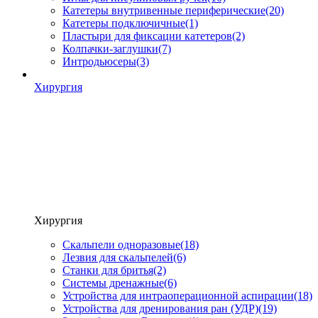
Катетеры внутривенные периферические
(20)
Катетеры подключичные
(1)
Пластыри для фиксации катетеров
(2)
Колпачки-заглушки
(7)
Интродьюсеры
(3)
Хирургия
Хирургия
Скальпели одноразовые
(18)
Лезвия для скальпелей
(6)
Станки для бритья
(2)
Системы дренажные
(6)
Устройства для интраоперационной аспирации
(18)
Устройства для дренирования ран (УДР)
(19)