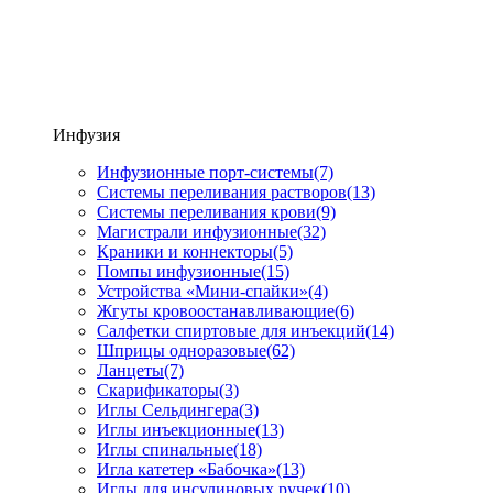
Инфузия
Инфузионные порт-системы
(7)
Системы переливания растворов
(13)
Системы переливания крови
(9)
Магистрали инфузионные
(32)
Краники и коннекторы
(5)
Помпы инфузионные
(15)
Устройства «Мини-спайки»
(4)
Жгуты кровоостанавливающие
(6)
Салфетки спиртовые для инъекций
(14)
Шприцы одноразовые
(62)
Ланцеты
(7)
Скарификаторы
(3)
Иглы Сельдингера
(3)
Иглы инъекционные
(13)
Иглы спинальные
(18)
Игла катетер «Бабочка»
(13)
Иглы для инсулиновых ручек
(10)