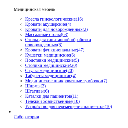
Медицинская мебель
Кресла гинекологические
(16)
Кровати акушерские
(4)
Кровати для новорожденных
(2)
Массажные столы
(63)
Столы для санитарной обработки
новорожденных
(8)
Кровати функциональные
(47)
Кушетки медицинские
(6)
Подставки медицинские
(5)
Столики медицинские
(20)
Стулья медицинские
(20)
Табуреты медицинские
(4)
Медицинские прикроватные тумбочки
(7)
Ширмы
(2)
Штативы
(6)
Каталки для пациентов
(11)
Тележки хозяйственные
(10)
Устройство для перемещения пациентов
(10)
Лаборатория