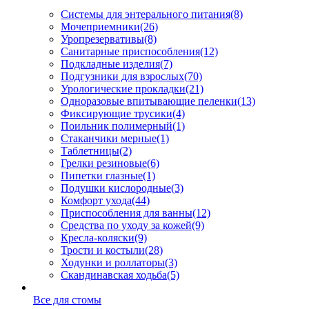
Системы для энтерального питания
(8)
Мочеприемники
(26)
Уропрезервативы
(8)
Санитарные приспособления
(12)
Подкладные изделия
(7)
Подгузники для взрослых
(70)
Урологические прокладки
(21)
Одноразовые впитывающие пеленки
(13)
Фиксирующие трусики
(4)
Поильник полимерный
(1)
Стаканчики мерные
(1)
Таблетницы
(2)
Грелки резиновые
(6)
Пипетки глазные
(1)
Подушки кислородные
(3)
Комфорт ухода
(44)
Приспособления для ванны
(12)
Средства по уходу за кожей
(9)
Кресла-коляски
(9)
Трости и костыли
(28)
Ходунки и роллаторы
(3)
Скандинавская ходьба
(5)
Все для стомы