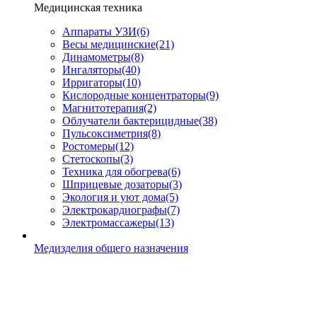
Медицинская техника
Аппараты УЗИ
(6)
Весы медицинские
(21)
Динамометры
(8)
Ингаляторы
(40)
Ирригаторы
(10)
Кислородные концентраторы
(9)
Магнитотерапия
(2)
Облучатели бактерицидные
(38)
Пульсоксиметрия
(8)
Ростомеры
(12)
Стетоскопы
(3)
Техника для обогрева
(6)
Шприцевые дозаторы
(3)
Экология и уют дома
(5)
Электрокардиографы
(7)
Электромассажеры
(13)
Медизделия общего назначения