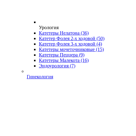
Урология
Катетеры Нелатона
(36)
Катетер Фолея 2-х ходовой
(50)
Катетер Фолея 3-х ходовой
(4)
Катетеры мочеточниковые
(15)
Катетеры Пеццера
(9)
Катетеры Малекота
(16)
Эндоурология
(7)
Гинекология