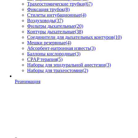
Трахеостомические трубки
(67)
Фиксация трубок
(8)
Стилеты интубационные
(4)
Воздуховоды
(37)
Фильтры дыхательные
(20)
Контуры дыхательные
(38)
Соединители для дыхательных контуров
(10)
Мешки резервные
(4)
Абсорбент-натронная известь
(3)
Баллоны кислородные
(3)
CPAP терапия
(5)
Наборы для эпидуральной анестезии
(3)
Наборы для трахеостомии
(2)
Реанимация