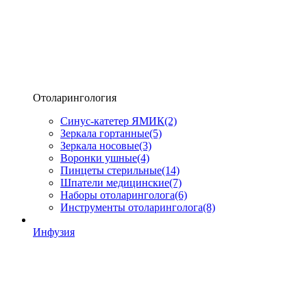
Отоларингология
Синус-катетер ЯМИК
(2)
Зеркала гортанные
(5)
Зеркала носовые
(3)
Воронки ушные
(4)
Пинцеты стерильные
(14)
Шпатели медицинские
(7)
Наборы отоларинголога
(6)
Инструменты отоларинголога
(8)
Инфузия