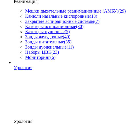
Реанимация
Мешки дыхательные реанимационные (АМБУ)
(29)
Канюли назальные кислородные
(18)
Закрытые аспирационные системы
(7)
Катетеры аспирационные
(30)
Катетеры пупочные
(5)
Зонды желудочные
(40)
Зонды питательные
(35)
Зонды дуоденальные
(11)
Наборы ЦВК
(23)
Мониторинг
(6)
Урология
Урология