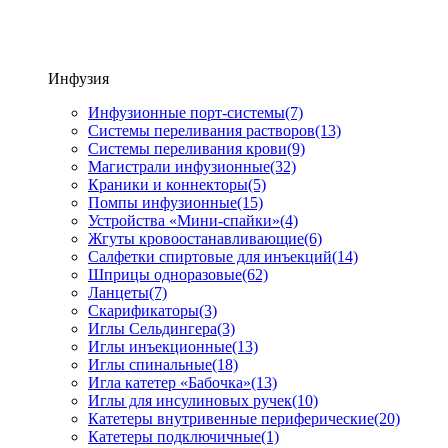
Инфузия
Инфузионные порт-системы
(7)
Системы переливания растворов
(13)
Системы переливания крови
(9)
Магистрали инфузионные
(32)
Краники и коннекторы
(5)
Помпы инфузионные
(15)
Устройства «Мини-спайки»
(4)
Жгуты кровоостанавливающие
(6)
Салфетки спиртовые для инъекций
(14)
Шприцы одноразовые
(62)
Ланцеты
(7)
Скарификаторы
(3)
Иглы Сельдингера
(3)
Иглы инъекционные
(13)
Иглы спинальные
(18)
Игла катетер «Бабочка»
(13)
Иглы для инсулиновых ручек
(10)
Катетеры внутривенные периферические
(20)
Катетеры подключичные
(1)