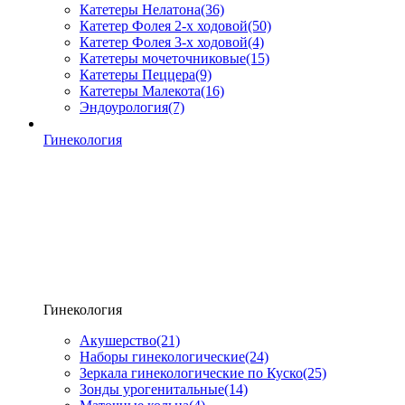
Катетеры Нелатона
(36)
Катетер Фолея 2-х ходовой
(50)
Катетер Фолея 3-х ходовой
(4)
Катетеры мочеточниковые
(15)
Катетеры Пеццера
(9)
Катетеры Малекота
(16)
Эндоурология
(7)
Гинекология
Гинекология
Акушерство
(21)
Наборы гинекологические
(24)
Зеркала гинекологические по Куско
(25)
Зонды урогенитальные
(14)