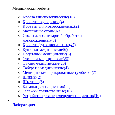
Медицинская мебель
Кресла гинекологические
(16)
Кровати акушерские
(4)
Кровати для новорожденных
(2)
Массажные столы
(63)
Столы для санитарной обработки
новорожденных
(8)
Кровати функциональные
(47)
Кушетки медицинские
(6)
Подставки медицинские
(5)
Столики медицинские
(20)
Стулья медицинские
(20)
Табуреты медицинские
(4)
Медицинские прикроватные тумбочки
(7)
Ширмы
(2)
Штативы
(6)
Каталки для пациентов
(11)
Тележки хозяйственные
(10)
Устройство для перемещения пациентов
(10)
Лаборатория