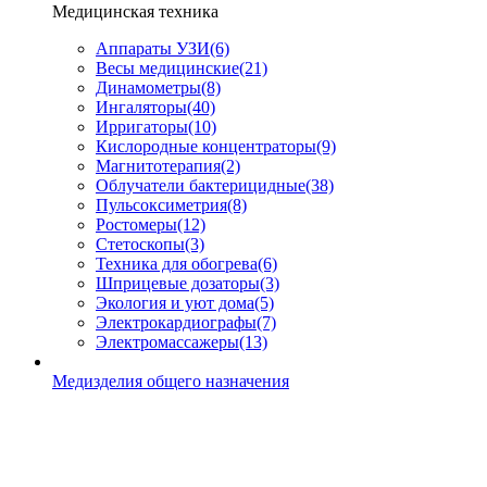
Медицинская техника
Аппараты УЗИ
(6)
Весы медицинские
(21)
Динамометры
(8)
Ингаляторы
(40)
Ирригаторы
(10)
Кислородные концентраторы
(9)
Магнитотерапия
(2)
Облучатели бактерицидные
(38)
Пульсоксиметрия
(8)
Ростомеры
(12)
Стетоскопы
(3)
Техника для обогрева
(6)
Шприцевые дозаторы
(3)
Экология и уют дома
(5)
Электрокардиографы
(7)
Электромассажеры
(13)
Медизделия общего назначения