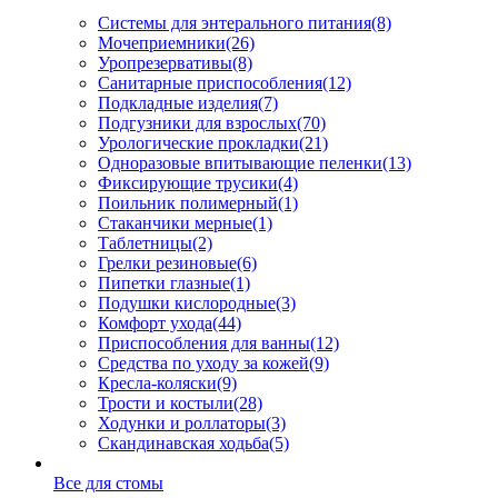
Системы для энтерального питания
(8)
Мочеприемники
(26)
Уропрезервативы
(8)
Санитарные приспособления
(12)
Подкладные изделия
(7)
Подгузники для взрослых
(70)
Урологические прокладки
(21)
Одноразовые впитывающие пеленки
(13)
Фиксирующие трусики
(4)
Поильник полимерный
(1)
Стаканчики мерные
(1)
Таблетницы
(2)
Грелки резиновые
(6)
Пипетки глазные
(1)
Подушки кислородные
(3)
Комфорт ухода
(44)
Приспособления для ванны
(12)
Средства по уходу за кожей
(9)
Кресла-коляски
(9)
Трости и костыли
(28)
Ходунки и роллаторы
(3)
Скандинавская ходьба
(5)
Все для стомы