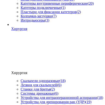
Катетеры внутривенные периферические
(20)
Катетеры подключичные
(1)
Пластыри для фиксации катетеров
(2)
Колпачки-заглушки
(7)
Интродьюсеры
(3)
Хирургия
Хирургия
Скальпели одноразовые
(18)
Лезвия для скальпелей
(6)
Станки для бритья
(2)
Системы дренажные
(6)
Устройства для интраоперационной аспирации
(18)
Устройства для дренирования ран (УДР)
(19)