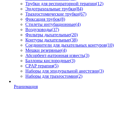
Трубки для респираторной терапии
(12)
Эндотрахеальные трубки
(84)
Трахеостомические трубки
(67)
Фиксация трубок
(8)
Стилеты интубационные
(4)
Воздуховоды
(37)
Фильтры дыхательные
(20)
Контуры дыхательные
(38)
Соединители для дыхательных контуров
(10)
Мешки резервные
(4)
Абсорбент-натронная известь
(3)
Баллоны кислородные
(3)
CPAP терапия
(5)
Наборы для эпидуральной анестезии
(3)
Наборы для трахеостомии
(2)
Реанимация