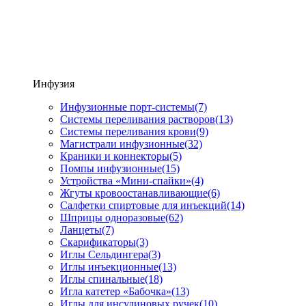
Инфузия
Инфузионные порт-системы
(7)
Системы переливания растворов
(13)
Системы переливания крови
(9)
Магистрали инфузионные
(32)
Краники и коннекторы
(5)
Помпы инфузионные
(15)
Устройства «Мини-спайки»
(4)
Жгуты кровоостанавливающие
(6)
Салфетки спиртовые для инъекций
(14)
Шприцы одноразовые
(62)
Ланцеты
(7)
Скарификаторы
(3)
Иглы Сельдингера
(3)
Иглы инъекционные
(13)
Иглы спинальные
(18)
Игла катетер «Бабочка»
(13)
Иглы для инсулиновых ручек
(10)