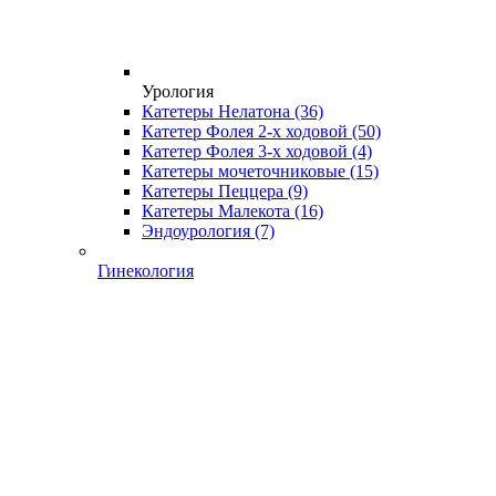
Урология
Катетеры Нелатона
(36)
Катетер Фолея 2-х ходовой
(50)
Катетер Фолея 3-х ходовой
(4)
Катетеры мочеточниковые
(15)
Катетеры Пеццера
(9)
Катетеры Малекота
(16)
Эндоурология
(7)
Гинекология