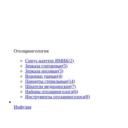
Отоларингология
Синус-катетер ЯМИК
(2)
Зеркала гортанные
(5)
Зеркала носовые
(3)
Воронки ушные
(4)
Пинцеты стерильные
(14)
Шпатели медицинские
(7)
Наборы отоларинголога
(6)
Инструменты отоларинголога
(8)
Инфузия