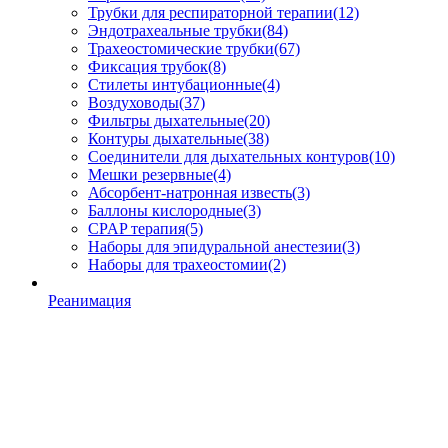
Трубки для респираторной терапии
(12)
Эндотрахеальные трубки
(84)
Трахеостомические трубки
(67)
Фиксация трубок
(8)
Стилеты интубационные
(4)
Воздуховоды
(37)
Фильтры дыхательные
(20)
Контуры дыхательные
(38)
Соединители для дыхательных контуров
(10)
Мешки резервные
(4)
Абсорбент-натронная известь
(3)
Баллоны кислородные
(3)
CPAP терапия
(5)
Наборы для эпидуральной анестезии
(3)
Наборы для трахеостомии
(2)
Реанимация