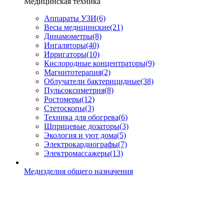
Медицинская техника
Аппараты УЗИ
(6)
Весы медицинские
(21)
Динамометры
(8)
Ингаляторы
(40)
Ирригаторы
(10)
Кислородные концентраторы
(9)
Магнитотерапия
(2)
Облучатели бактерицидные
(38)
Пульсоксиметрия
(8)
Ростомеры
(12)
Стетоскопы
(3)
Техника для обогрева
(6)
Шприцевые дозаторы
(3)
Экология и уют дома
(5)
Электрокардиографы
(7)
Электромассажеры
(13)
Медизделия общего назначения