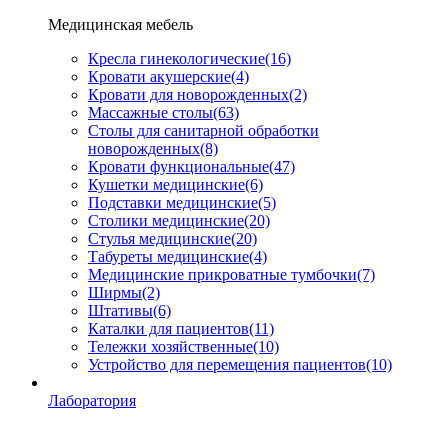
Медицинская мебель
Кресла гинекологические
(16)
Кровати акушерские
(4)
Кровати для новорожденных
(2)
Массажные столы
(63)
Столы для санитарной обработки
новорожденных
(8)
Кровати функциональные
(47)
Кушетки медицинские
(6)
Подставки медицинские
(5)
Столики медицинские
(20)
Стулья медицинские
(20)
Табуреты медицинские
(4)
Медицинские прикроватные тумбочки
(7)
Ширмы
(2)
Штативы
(6)
Каталки для пациентов
(11)
Тележки хозяйственные
(10)
Устройство для перемещения пациентов
(10)
Лаборатория