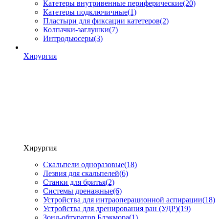
Катетеры внутривенные периферические
(20)
Катетеры подключичные
(1)
Пластыри для фиксации катетеров
(2)
Колпачки-заглушки
(7)
Интродьюсеры
(3)
Хирургия
Хирургия
Скальпели одноразовые
(18)
Лезвия для скальпелей
(6)
Станки для бритья
(2)
Системы дренажные
(6)
Устройства для интраоперационной аспирации
(18)
Устройства для дренирования ран (УДР)
(19)
Зонд-обтуратор Блэкмора
(1)