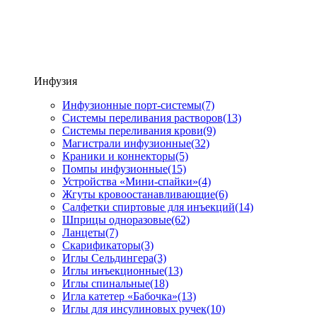
Инфузия
Инфузионные порт-системы
(7)
Системы переливания растворов
(13)
Системы переливания крови
(9)
Магистрали инфузионные
(32)
Краники и коннекторы
(5)
Помпы инфузионные
(15)
Устройства «Мини-спайки»
(4)
Жгуты кровоостанавливающие
(6)
Салфетки спиртовые для инъекций
(14)
Шприцы одноразовые
(62)
Ланцеты
(7)
Скарификаторы
(3)
Иглы Сельдингера
(3)
Иглы инъекционные
(13)
Иглы спинальные
(18)
Игла катетер «Бабочка»
(13)
Иглы для инсулиновых ручек
(10)