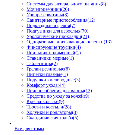
Системы для энтерального питания
(8)
Мочеприемники
(26)
Уропрезервативы
(8)
Санитарные приспособления
(12)
Подкладные изделия
(7)
Подгузники для взрослых
(70)
Урологические прокладки
(21)
Одноразовые впитывающие пеленки
(13)
Фиксирующие трусики
(4)
Поильник полимерный
(1)
Стаканчики мерные
(1)
Таблетницы
(2)
Грелки резиновые
(6)
Пипетки глазные
(1)
Подушки кислородные
(3)
Комфорт ухода
(44)
Приспособления для ванны
(12)
Средства по уходу за кожей
(9)
Кресла-коляски
(9)
Трости и костыли
(28)
Ходунки и роллаторы
(3)
Скандинавская ходьба
(5)
Все для стомы