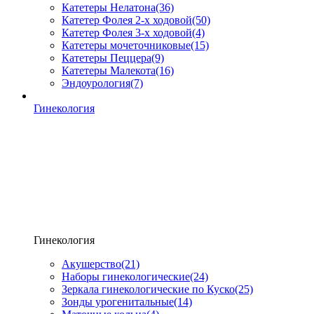
Катетеры Нелатона
(36)
Катетер Фолея 2-х ходовой
(50)
Катетер Фолея 3-х ходовой
(4)
Катетеры мочеточниковые
(15)
Катетеры Пеццера
(9)
Катетеры Малекота
(16)
Эндоурология
(7)
Гинекология
Гинекология
Акушерство
(21)
Наборы гинекологические
(24)
Зеркала гинекологические по Куско
(25)
Зонды урогенитальные
(14)