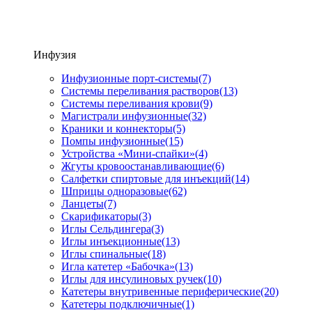
Инфузия
Инфузионные порт-системы
(7)
Системы переливания растворов
(13)
Системы переливания крови
(9)
Магистрали инфузионные
(32)
Краники и коннекторы
(5)
Помпы инфузионные
(15)
Устройства «Мини-спайки»
(4)
Жгуты кровоостанавливающие
(6)
Салфетки спиртовые для инъекций
(14)
Шприцы одноразовые
(62)
Ланцеты
(7)
Скарификаторы
(3)
Иглы Сельдингера
(3)
Иглы инъекционные
(13)
Иглы спинальные
(18)
Игла катетер «Бабочка»
(13)
Иглы для инсулиновых ручек
(10)
Катетеры внутривенные периферические
(20)
Катетеры подключичные
(1)