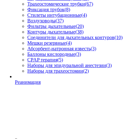
Трахеостомические трубки
(67)
Фиксация трубок
(8)
Стилеты интубационные
(4)
Воздуховоды
(37)
Фильтры дыхательные
(20)
Контуры дыхательные
(38)
Соединители для дыхательных контуров
(10)
Мешки резервные
(4)
Абсорбент-натронная известь
(3)
Баллоны кислородные
(3)
CPAP терапия
(5)
Наборы для эпидуральной анестезии
(3)
Наборы для трахеостомии
(2)
Реанимация