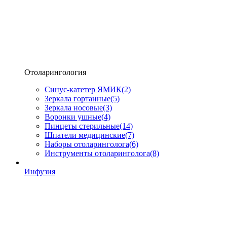
Отоларингология
Синус-катетер ЯМИК
(2)
Зеркала гортанные
(5)
Зеркала носовые
(3)
Воронки ушные
(4)
Пинцеты стерильные
(14)
Шпатели медицинские
(7)
Наборы отоларинголога
(6)
Инструменты отоларинголога
(8)
Инфузия