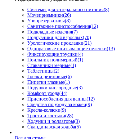
Системы для энтерального питания
(8)
Мочеприемники
(26)
Уропрезервативы
(8)
Санитарные приспособления
(12)
Подкладные изделия
(7)
Подгузники для взрослых
(70)
Урологические прокладки
(21)
Одноразовые впитывающие пеленки
(13)
Фиксирующие трусики
(4)
Поильник полимерный
(1)
Стаканчики мерные
(1)
Таблетницы
(2)
Грелки резиновые
(6)
Пипетки глазные
(1)
Подушки кислородные
(3)
Комфорт ухода
(44)
Приспособления для ванны
(12)
Средства по уходу за кожей
(9)
Кресла-коляски
(9)
Трости и костыли
(28)
Ходунки и роллаторы
(3)
Скандинавская ходьба
(5)
Все для стомы