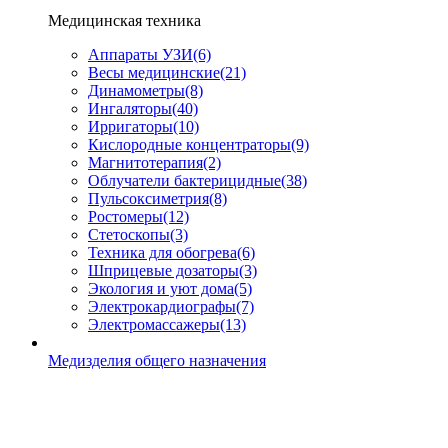
Медицинская техника
Аппараты УЗИ
(6)
Весы медицинские
(21)
Динамометры
(8)
Ингаляторы
(40)
Ирригаторы
(10)
Кислородные концентраторы
(9)
Магнитотерапия
(2)
Облучатели бактерицидные
(38)
Пульсоксиметрия
(8)
Ростомеры
(12)
Стетоскопы
(3)
Техника для обогрева
(6)
Шприцевые дозаторы
(3)
Экология и уют дома
(5)
Электрокардиографы
(7)
Электромассажеры
(13)
Медизделия общего назначения