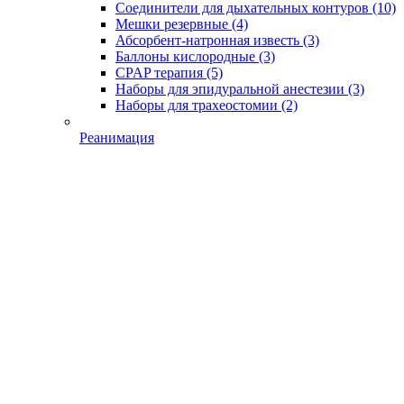
Соединители для дыхательных контуров
(10)
Мешки резервные
(4)
Абсорбент-натронная известь
(3)
Баллоны кислородные
(3)
CPAP терапия
(5)
Наборы для эпидуральной анестезии
(3)
Наборы для трахеостомии
(2)
Реанимация