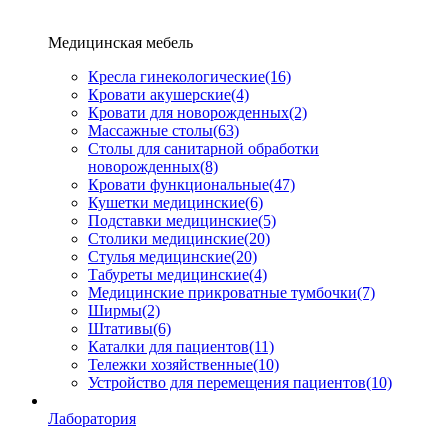
Медицинская мебель
Кресла гинекологические
(16)
Кровати акушерские
(4)
Кровати для новорожденных
(2)
Массажные столы
(63)
Столы для санитарной обработки
новорожденных
(8)
Кровати функциональные
(47)
Кушетки медицинские
(6)
Подставки медицинские
(5)
Столики медицинские
(20)
Стулья медицинские
(20)
Табуреты медицинские
(4)
Медицинские прикроватные тумбочки
(7)
Ширмы
(2)
Штативы
(6)
Каталки для пациентов
(11)
Тележки хозяйственные
(10)
Устройство для перемещения пациентов
(10)
Лаборатория