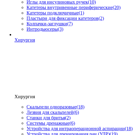
Иглы для инсулиновых ручек
(10)
Катетеры внутривенные периферические
(20)
Катетеры подключичные
(1)
Пластыри для фиксации катетеров
(2)
Колпачки-заглушки
(7)
Интродьюсеры
(3)
Хирургия
Хирургия
Скальпели одноразовые
(18)
Лезвия для скальпелей
(6)
Станки для бритья
(2)
Системы дренажные
(6)
Устройства для интраоперационной аспирации
(18)
Устройства для дренирования ран (УДР)
(19)