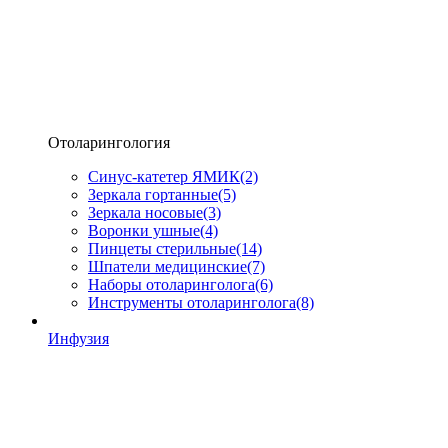
Отоларингология
Синус-катетер ЯМИК
(2)
Зеркала гортанные
(5)
Зеркала носовые
(3)
Воронки ушные
(4)
Пинцеты стерильные
(14)
Шпатели медицинские
(7)
Наборы отоларинголога
(6)
Инструменты отоларинголога
(8)
Инфузия