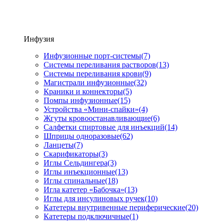
Инфузия
Инфузионные порт-системы
(7)
Системы переливания растворов
(13)
Системы переливания крови
(9)
Магистрали инфузионные
(32)
Краники и коннекторы
(5)
Помпы инфузионные
(15)
Устройства «Мини-спайки»
(4)
Жгуты кровоостанавливающие
(6)
Салфетки спиртовые для инъекций
(14)
Шприцы одноразовые
(62)
Ланцеты
(7)
Скарификаторы
(3)
Иглы Сельдингера
(3)
Иглы инъекционные
(13)
Иглы спинальные
(18)
Игла катетер «Бабочка»
(13)
Иглы для инсулиновых ручек
(10)
Катетеры внутривенные периферические
(20)
Катетеры подключичные
(1)