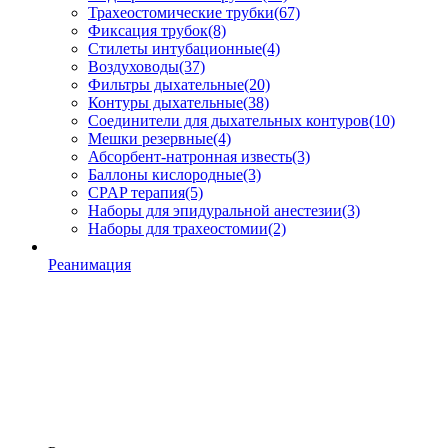
Трахеостомические трубки
(67)
Фиксация трубок
(8)
Стилеты интубационные
(4)
Воздуховоды
(37)
Фильтры дыхательные
(20)
Контуры дыхательные
(38)
Соединители для дыхательных контуров
(10)
Мешки резервные
(4)
Абсорбент-натронная известь
(3)
Баллоны кислородные
(3)
CPAP терапия
(5)
Наборы для эпидуральной анестезии
(3)
Наборы для трахеостомии
(2)
Реанимация