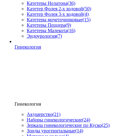
Катетеры Нелатона
(36)
Катетер Фолея 2-х ходовой
(50)
Катетер Фолея 3-х ходовой
(4)
Катетеры мочеточниковые
(15)
Катетеры Пеццера
(9)
Катетеры Малекота
(16)
Эндоурология
(7)
Гинекология
Гинекология
Акушерство
(21)
Наборы гинекологические
(24)
Зеркала гинекологические по Куско
(25)
Зонды урогенитальные
(14)