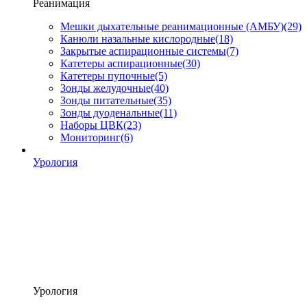
Реанимация
Мешки дыхательные реанимационные (АМБУ)
(29)
Канюли назальные кислородные
(18)
Закрытые аспирационные системы
(7)
Катетеры аспирационные
(30)
Катетеры пупочные
(5)
Зонды желудочные
(40)
Зонды питательные
(35)
Зонды дуоденальные
(11)
Наборы ЦВК
(23)
Мониторинг
(6)
Урология
Урология