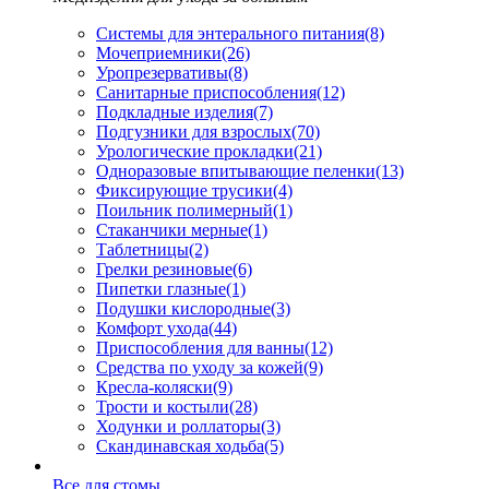
Системы для энтерального питания
(8)
Мочеприемники
(26)
Уропрезервативы
(8)
Санитарные приспособления
(12)
Подкладные изделия
(7)
Подгузники для взрослых
(70)
Урологические прокладки
(21)
Одноразовые впитывающие пеленки
(13)
Фиксирующие трусики
(4)
Поильник полимерный
(1)
Стаканчики мерные
(1)
Таблетницы
(2)
Грелки резиновые
(6)
Пипетки глазные
(1)
Подушки кислородные
(3)
Комфорт ухода
(44)
Приспособления для ванны
(12)
Средства по уходу за кожей
(9)
Кресла-коляски
(9)
Трости и костыли
(28)
Ходунки и роллаторы
(3)
Скандинавская ходьба
(5)
Все для стомы