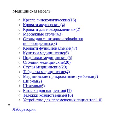
Медицинская мебель
Кресла гинекологические
(16)
Кровати акушерские
(4)
Кровати для новорожденных
(2)
Массажные столы
(63)
Столы для санитарной обработки
новорожденных
(8)
Кровати функциональные
(47)
Кушетки медицинские
(6)
Подставки медицинские
(5)
Столики медицинские
(20)
Стулья медицинские
(20)
Табуреты медицинские
(4)
Медицинские прикроватные тумбочки
(7)
Ширмы
(2)
Штативы
(6)
Каталки для пациентов
(11)
Тележки хозяйственные
(10)
Устройство для перемещения пациентов
(10)
Лаборатория