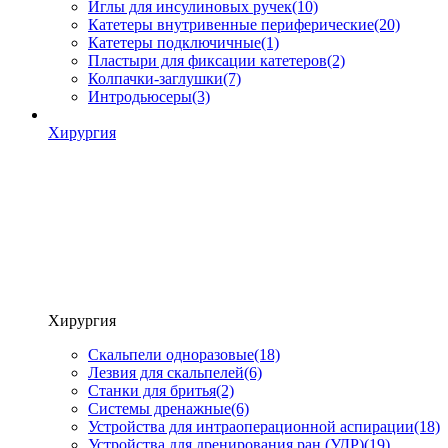
Иглы для инсулиновых ручек
(10)
Катетеры внутривенные периферические
(20)
Катетеры подключичные
(1)
Пластыри для фиксации катетеров
(2)
Колпачки-заглушки
(7)
Интродьюсеры
(3)
Хирургия
Хирургия
Скальпели одноразовые
(18)
Лезвия для скальпелей
(6)
Станки для бритья
(2)
Системы дренажные
(6)
Устройства для интраоперационной аспирации
(18)
Устройства для дренирования ран (УДР)
(19)