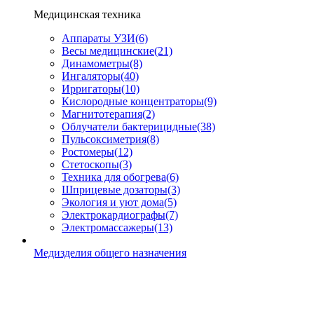
Медицинская техника
Аппараты УЗИ
(6)
Весы медицинские
(21)
Динамометры
(8)
Ингаляторы
(40)
Ирригаторы
(10)
Кислородные концентраторы
(9)
Магнитотерапия
(2)
Облучатели бактерицидные
(38)
Пульсоксиметрия
(8)
Ростомеры
(12)
Стетоскопы
(3)
Техника для обогрева
(6)
Шприцевые дозаторы
(3)
Экология и уют дома
(5)
Электрокардиографы
(7)
Электромассажеры
(13)
Медизделия общего назначения