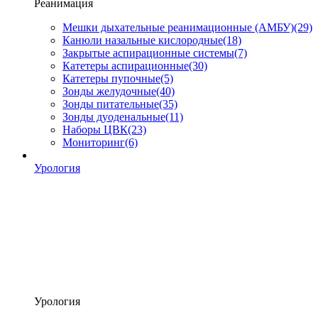
Реанимация
Мешки дыхательные реанимационные (АМБУ)
(29)
Канюли назальные кислородные
(18)
Закрытые аспирационные системы
(7)
Катетеры аспирационные
(30)
Катетеры пупочные
(5)
Зонды желудочные
(40)
Зонды питательные
(35)
Зонды дуоденальные
(11)
Наборы ЦВК
(23)
Мониторинг
(6)
Урология
Урология