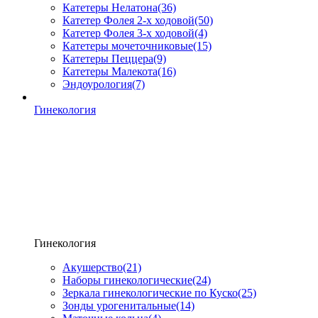
Катетеры Нелатона
(36)
Катетер Фолея 2-х ходовой
(50)
Катетер Фолея 3-х ходовой
(4)
Катетеры мочеточниковые
(15)
Катетеры Пеццера
(9)
Катетеры Малекота
(16)
Эндоурология
(7)
Гинекология
Гинекология
Акушерство
(21)
Наборы гинекологические
(24)
Зеркала гинекологические по Куско
(25)
Зонды урогенитальные
(14)