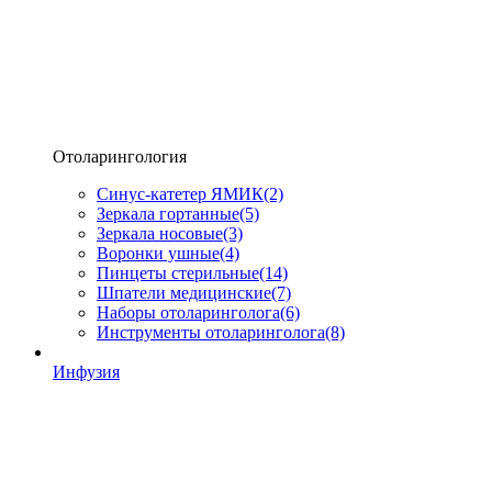
Отоларингология
Синус-катетер ЯМИК
(2)
Зеркала гортанные
(5)
Зеркала носовые
(3)
Воронки ушные
(4)
Пинцеты стерильные
(14)
Шпатели медицинские
(7)
Наборы отоларинголога
(6)
Инструменты отоларинголога
(8)
Инфузия