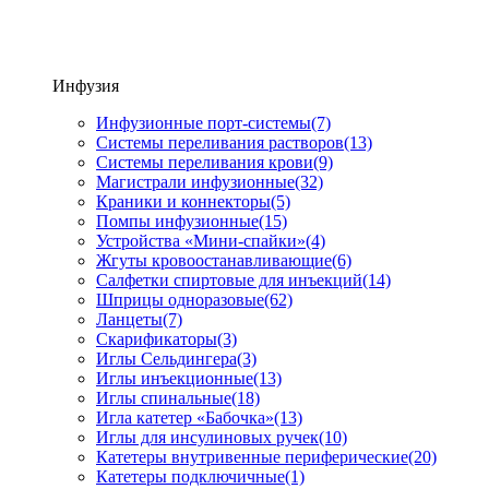
Инфузия
Инфузионные порт-системы
(7)
Системы переливания растворов
(13)
Системы переливания крови
(9)
Магистрали инфузионные
(32)
Краники и коннекторы
(5)
Помпы инфузионные
(15)
Устройства «Мини-спайки»
(4)
Жгуты кровоостанавливающие
(6)
Салфетки спиртовые для инъекций
(14)
Шприцы одноразовые
(62)
Ланцеты
(7)
Скарификаторы
(3)
Иглы Сельдингера
(3)
Иглы инъекционные
(13)
Иглы спинальные
(18)
Игла катетер «Бабочка»
(13)
Иглы для инсулиновых ручек
(10)
Катетеры внутривенные периферические
(20)
Катетеры подключичные
(1)