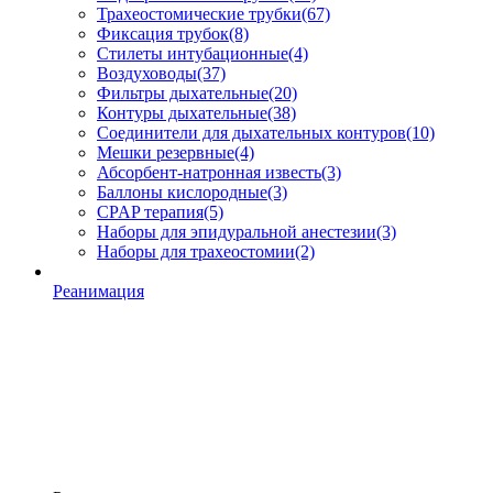
Трахеостомические трубки
(67)
Фиксация трубок
(8)
Стилеты интубационные
(4)
Воздуховоды
(37)
Фильтры дыхательные
(20)
Контуры дыхательные
(38)
Соединители для дыхательных контуров
(10)
Мешки резервные
(4)
Абсорбент-натронная известь
(3)
Баллоны кислородные
(3)
CPAP терапия
(5)
Наборы для эпидуральной анестезии
(3)
Наборы для трахеостомии
(2)
Реанимация