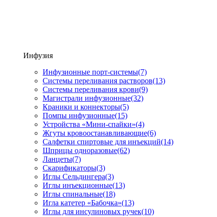
Инфузия
Инфузионные порт-системы
(7)
Системы переливания растворов
(13)
Системы переливания крови
(9)
Магистрали инфузионные
(32)
Краники и коннекторы
(5)
Помпы инфузионные
(15)
Устройства «Мини-спайки»
(4)
Жгуты кровоостанавливающие
(6)
Салфетки спиртовые для инъекций
(14)
Шприцы одноразовые
(62)
Ланцеты
(7)
Скарификаторы
(3)
Иглы Сельдингера
(3)
Иглы инъекционные
(13)
Иглы спинальные
(18)
Игла катетер «Бабочка»
(13)
Иглы для инсулиновых ручек
(10)