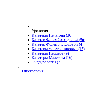
Урология
Катетеры Нелатона
(36)
Катетер Фолея 2-х ходовой
(50)
Катетер Фолея 3-х ходовой
(4)
Катетеры мочеточниковые
(15)
Катетеры Пеццера
(9)
Катетеры Малекота
(16)
Эндоурология
(7)
Гинекология