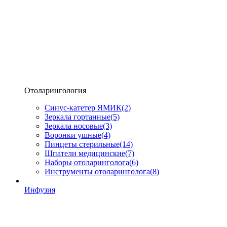
Отоларингология
Синус-катетер ЯМИК
(2)
Зеркала гортанные
(5)
Зеркала носовые
(3)
Воронки ушные
(4)
Пинцеты стерильные
(14)
Шпатели медицинские
(7)
Наборы отоларинголога
(6)
Инструменты отоларинголога
(8)
Инфузия