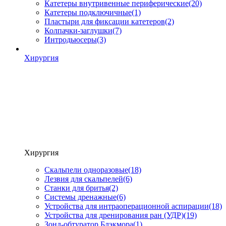
Катетеры внутривенные периферические
(20)
Катетеры подключичные
(1)
Пластыри для фиксации катетеров
(2)
Колпачки-заглушки
(7)
Интродьюсеры
(3)
Хирургия
Хирургия
Скальпели одноразовые
(18)
Лезвия для скальпелей
(6)
Станки для бритья
(2)
Системы дренажные
(6)
Устройства для интраоперационной аспирации
(18)
Устройства для дренирования ран (УДР)
(19)
Зонд-обтуратор Блэкмора
(1)