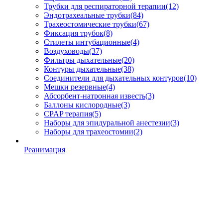
Трубки для респираторной терапии
(12)
Эндотрахеальные трубки
(84)
Трахеостомические трубки
(67)
Фиксация трубок
(8)
Стилеты интубационные
(4)
Воздуховоды
(37)
Фильтры дыхательные
(20)
Контуры дыхательные
(38)
Соединители для дыхательных контуров
(10)
Мешки резервные
(4)
Абсорбент-натронная известь
(3)
Баллоны кислородные
(3)
CPAP терапия
(5)
Наборы для эпидуральной анестезии
(3)
Наборы для трахеостомии
(2)
Реанимация