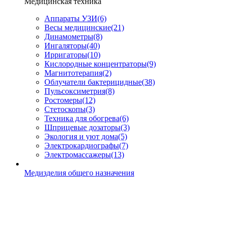
Медицинская техника
Аппараты УЗИ
(6)
Весы медицинские
(21)
Динамометры
(8)
Ингаляторы
(40)
Ирригаторы
(10)
Кислородные концентраторы
(9)
Магнитотерапия
(2)
Облучатели бактерицидные
(38)
Пульсоксиметрия
(8)
Ростомеры
(12)
Стетоскопы
(3)
Техника для обогрева
(6)
Шприцевые дозаторы
(3)
Экология и уют дома
(5)
Электрокардиографы
(7)
Электромассажеры
(13)
Медизделия общего назначения