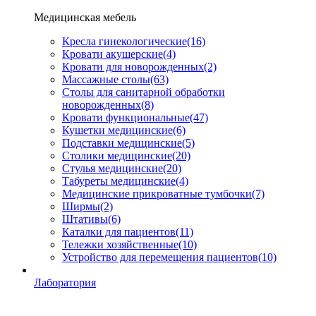
Медицинская мебель
Кресла гинекологические
(16)
Кровати акушерские
(4)
Кровати для новорожденных
(2)
Массажные столы
(63)
Столы для санитарной обработки
новорожденных
(8)
Кровати функциональные
(47)
Кушетки медицинские
(6)
Подставки медицинские
(5)
Столики медицинские
(20)
Стулья медицинские
(20)
Табуреты медицинские
(4)
Медицинские прикроватные тумбочки
(7)
Ширмы
(2)
Штативы
(6)
Каталки для пациентов
(11)
Тележки хозяйственные
(10)
Устройство для перемещения пациентов
(10)
Лаборатория