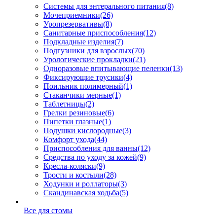
Системы для энтерального питания
(8)
Мочеприемники
(26)
Уропрезервативы
(8)
Санитарные приспособления
(12)
Подкладные изделия
(7)
Подгузники для взрослых
(70)
Урологические прокладки
(21)
Одноразовые впитывающие пеленки
(13)
Фиксирующие трусики
(4)
Поильник полимерный
(1)
Стаканчики мерные
(1)
Таблетницы
(2)
Грелки резиновые
(6)
Пипетки глазные
(1)
Подушки кислородные
(3)
Комфорт ухода
(44)
Приспособления для ванны
(12)
Средства по уходу за кожей
(9)
Кресла-коляски
(9)
Трости и костыли
(28)
Ходунки и роллаторы
(3)
Скандинавская ходьба
(5)
Все для стомы