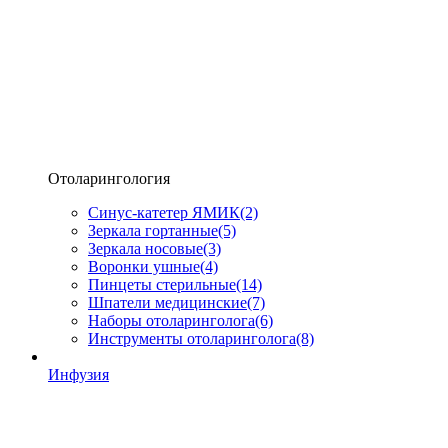
Отоларингология
Синус-катетер ЯМИК
(2)
Зеркала гортанные
(5)
Зеркала носовые
(3)
Воронки ушные
(4)
Пинцеты стерильные
(14)
Шпатели медицинские
(7)
Наборы отоларинголога
(6)
Инструменты отоларинголога
(8)
Инфузия