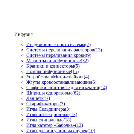
Инфузия
Инфузионные порт-системы
(7)
Системы переливания растворов
(13)
Системы переливания крови
(9)
Магистрали инфузионные
(32)
Краники и коннекторы
(5)
Помпы инфузионные
(15)
Устройства «Мини-спайки»
(4)
Жгуты кровоостанавливающие
(6)
Салфетки спиртовые для инъекций
(14)
Шприцы одноразовые
(62)
Ланцеты
(7)
Скарификаторы
(3)
Иглы Сельдингера
(3)
Иглы инъекционные
(13)
Иглы спинальные
(18)
Игла катетер «Бабочка»
(13)
Иглы для инсулиновых ручек
(10)