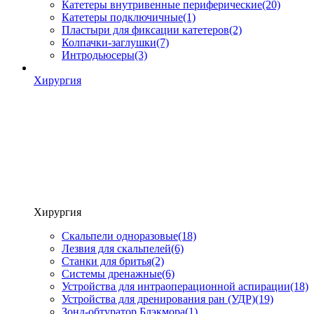
Катетеры внутривенные периферические
(20)
Катетеры подключичные
(1)
Пластыри для фиксации катетеров
(2)
Колпачки-заглушки
(7)
Интродьюсеры
(3)
Хирургия
Хирургия
Скальпели одноразовые
(18)
Лезвия для скальпелей
(6)
Станки для бритья
(2)
Системы дренажные
(6)
Устройства для интраоперационной аспирации
(18)
Устройства для дренирования ран (УДР)
(19)
Зонд-обтуратор Блэкмора
(1)