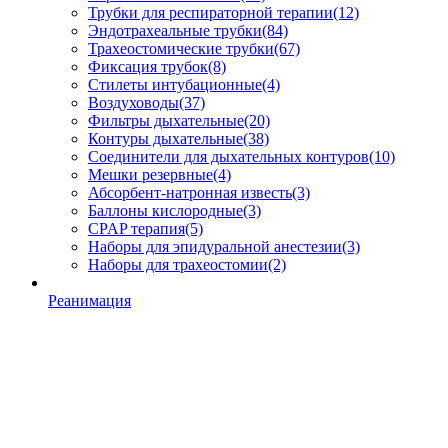
Трубки для респираторной терапии
(12)
Эндотрахеальные трубки
(84)
Трахеостомические трубки
(67)
Фиксация трубок
(8)
Стилеты интубационные
(4)
Воздуховоды
(37)
Фильтры дыхательные
(20)
Контуры дыхательные
(38)
Соединители для дыхательных контуров
(10)
Мешки резервные
(4)
Абсорбент-натронная известь
(3)
Баллоны кислородные
(3)
CPAP терапия
(5)
Наборы для эпидуральной анестезии
(3)
Наборы для трахеостомии
(2)
Реанимация