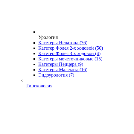
Урология
Катетеры Нелатона
(36)
Катетер Фолея 2-х ходовой
(50)
Катетер Фолея 3-х ходовой
(4)
Катетеры мочеточниковые
(15)
Катетеры Пеццера
(9)
Катетеры Малекота
(16)
Эндоурология
(7)
Гинекология