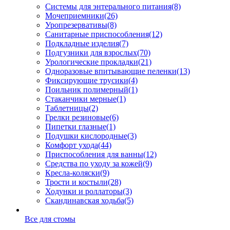
Системы для энтерального питания
(8)
Мочеприемники
(26)
Уропрезервативы
(8)
Санитарные приспособления
(12)
Подкладные изделия
(7)
Подгузники для взрослых
(70)
Урологические прокладки
(21)
Одноразовые впитывающие пеленки
(13)
Фиксирующие трусики
(4)
Поильник полимерный
(1)
Стаканчики мерные
(1)
Таблетницы
(2)
Грелки резиновые
(6)
Пипетки глазные
(1)
Подушки кислородные
(3)
Комфорт ухода
(44)
Приспособления для ванны
(12)
Средства по уходу за кожей
(9)
Кресла-коляски
(9)
Трости и костыли
(28)
Ходунки и роллаторы
(3)
Скандинавская ходьба
(5)
Все для стомы