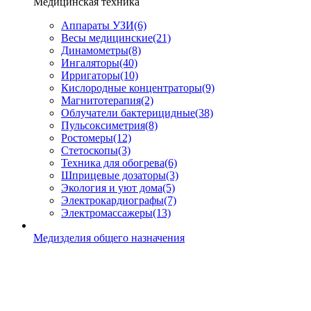
Медицинская техника
Аппараты УЗИ
(6)
Весы медицинские
(21)
Динамометры
(8)
Ингаляторы
(40)
Ирригаторы
(10)
Кислородные концентраторы
(9)
Магнитотерапия
(2)
Облучатели бактерицидные
(38)
Пульсоксиметрия
(8)
Ростомеры
(12)
Стетоскопы
(3)
Техника для обогрева
(6)
Шприцевые дозаторы
(3)
Экология и уют дома
(5)
Электрокардиографы
(7)
Электромассажеры
(13)
Медизделия общего назначения