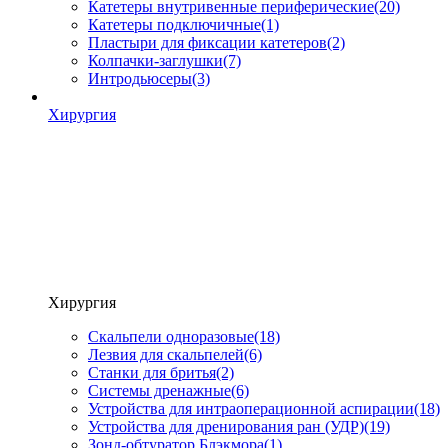
Катетеры внутривенные периферические
(20)
Катетеры подключичные
(1)
Пластыри для фиксации катетеров
(2)
Колпачки-заглушки
(7)
Интродьюсеры
(3)
Хирургия
Хирургия
Скальпели одноразовые
(18)
Лезвия для скальпелей
(6)
Станки для бритья
(2)
Системы дренажные
(6)
Устройства для интраоперационной аспирации
(18)
Устройства для дренирования ран (УДР)
(19)
Зонд-обтуратор Блэкмора
(1)