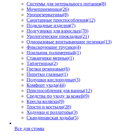
Системы для энтерального питания
(8)
Мочеприемники
(26)
Уропрезервативы
(8)
Санитарные приспособления
(12)
Подкладные изделия
(7)
Подгузники для взрослых
(70)
Урологические прокладки
(21)
Одноразовые впитывающие пеленки
(13)
Фиксирующие трусики
(4)
Поильник полимерный
(1)
Стаканчики мерные
(1)
Таблетницы
(2)
Грелки резиновые
(6)
Пипетки глазные
(1)
Подушки кислородные
(3)
Комфорт ухода
(44)
Приспособления для ванны
(12)
Средства по уходу за кожей
(9)
Кресла-коляски
(9)
Трости и костыли
(28)
Ходунки и роллаторы
(3)
Скандинавская ходьба
(5)
Все для стомы