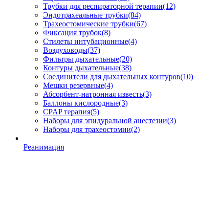
Трубки для респираторной терапии
(12)
Эндотрахеальные трубки
(84)
Трахеостомические трубки
(67)
Фиксация трубок
(8)
Стилеты интубационные
(4)
Воздуховоды
(37)
Фильтры дыхательные
(20)
Контуры дыхательные
(38)
Соединители для дыхательных контуров
(10)
Мешки резервные
(4)
Абсорбент-натронная известь
(3)
Баллоны кислородные
(3)
CPAP терапия
(5)
Наборы для эпидуральной анестезии
(3)
Наборы для трахеостомии
(2)
Реанимация