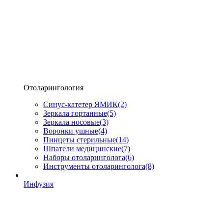
Отоларингология
Синус-катетер ЯМИК
(2)
Зеркала гортанные
(5)
Зеркала носовые
(3)
Воронки ушные
(4)
Пинцеты стерильные
(14)
Шпатели медицинские
(7)
Наборы отоларинголога
(6)
Инструменты отоларинголога
(8)
Инфузия