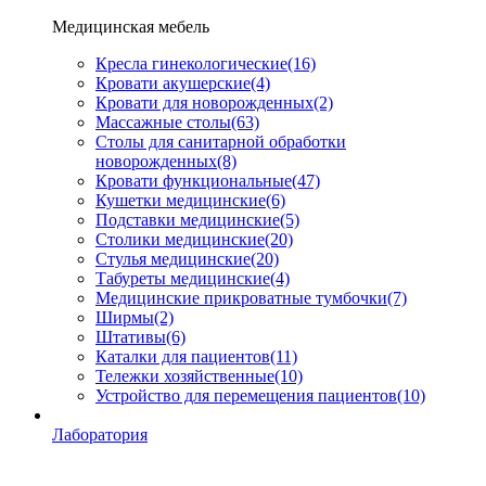
Медицинская мебель
Кресла гинекологические
(16)
Кровати акушерские
(4)
Кровати для новорожденных
(2)
Массажные столы
(63)
Столы для санитарной обработки
новорожденных
(8)
Кровати функциональные
(47)
Кушетки медицинские
(6)
Подставки медицинские
(5)
Столики медицинские
(20)
Стулья медицинские
(20)
Табуреты медицинские
(4)
Медицинские прикроватные тумбочки
(7)
Ширмы
(2)
Штативы
(6)
Каталки для пациентов
(11)
Тележки хозяйственные
(10)
Устройство для перемещения пациентов
(10)
Лаборатория