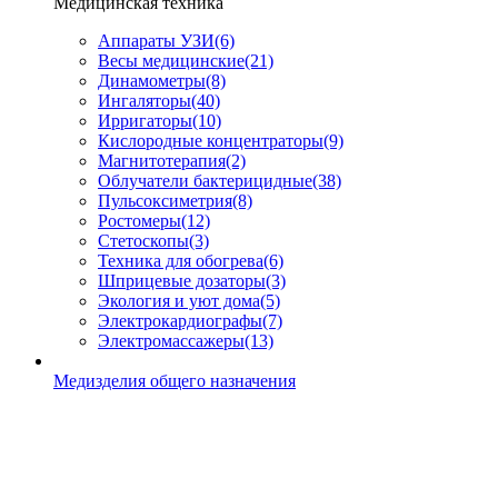
Медицинская техника
Аппараты УЗИ
(6)
Весы медицинские
(21)
Динамометры
(8)
Ингаляторы
(40)
Ирригаторы
(10)
Кислородные концентраторы
(9)
Магнитотерапия
(2)
Облучатели бактерицидные
(38)
Пульсоксиметрия
(8)
Ростомеры
(12)
Стетоскопы
(3)
Техника для обогрева
(6)
Шприцевые дозаторы
(3)
Экология и уют дома
(5)
Электрокардиографы
(7)
Электромассажеры
(13)
Медизделия общего назначения