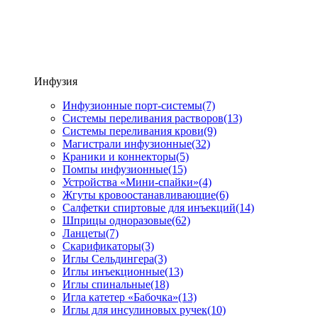
Инфузия
Инфузионные порт-системы
(7)
Системы переливания растворов
(13)
Системы переливания крови
(9)
Магистрали инфузионные
(32)
Краники и коннекторы
(5)
Помпы инфузионные
(15)
Устройства «Мини-спайки»
(4)
Жгуты кровоостанавливающие
(6)
Салфетки спиртовые для инъекций
(14)
Шприцы одноразовые
(62)
Ланцеты
(7)
Скарификаторы
(3)
Иглы Сельдингера
(3)
Иглы инъекционные
(13)
Иглы спинальные
(18)
Игла катетер «Бабочка»
(13)
Иглы для инсулиновых ручек
(10)