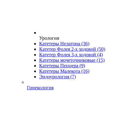
Урология
Катетеры Нелатона
(36)
Катетер Фолея 2-х ходовой
(50)
Катетер Фолея 3-х ходовой
(4)
Катетеры мочеточниковые
(15)
Катетеры Пеццера
(9)
Катетеры Малекота
(16)
Эндоурология
(7)
Гинекология