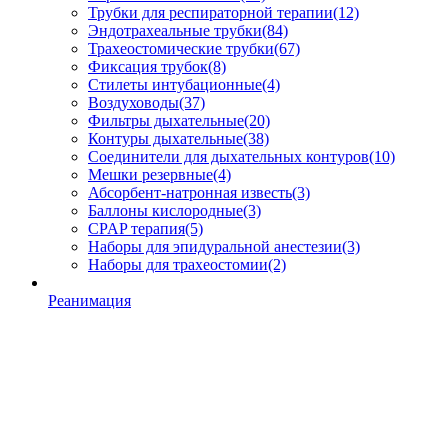
Трубки для респираторной терапии
(12)
Эндотрахеальные трубки
(84)
Трахеостомические трубки
(67)
Фиксация трубок
(8)
Стилеты интубационные
(4)
Воздуховоды
(37)
Фильтры дыхательные
(20)
Контуры дыхательные
(38)
Соединители для дыхательных контуров
(10)
Мешки резервные
(4)
Абсорбент-натронная известь
(3)
Баллоны кислородные
(3)
CPAP терапия
(5)
Наборы для эпидуральной анестезии
(3)
Наборы для трахеостомии
(2)
Реанимация