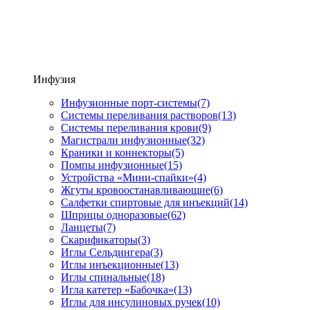
Инфузия
Инфузионные порт-системы
(7)
Системы переливания растворов
(13)
Системы переливания крови
(9)
Магистрали инфузионные
(32)
Краники и коннекторы
(5)
Помпы инфузионные
(15)
Устройства «Мини-спайки»
(4)
Жгуты кровоостанавливающие
(6)
Салфетки спиртовые для инъекций
(14)
Шприцы одноразовые
(62)
Ланцеты
(7)
Скарификаторы
(3)
Иглы Сельдингера
(3)
Иглы инъекционные
(13)
Иглы спинальные
(18)
Игла катетер «Бабочка»
(13)
Иглы для инсулиновых ручек
(10)