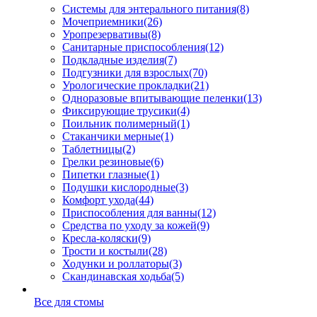
Системы для энтерального питания
(8)
Мочеприемники
(26)
Уропрезервативы
(8)
Санитарные приспособления
(12)
Подкладные изделия
(7)
Подгузники для взрослых
(70)
Урологические прокладки
(21)
Одноразовые впитывающие пеленки
(13)
Фиксирующие трусики
(4)
Поильник полимерный
(1)
Стаканчики мерные
(1)
Таблетницы
(2)
Грелки резиновые
(6)
Пипетки глазные
(1)
Подушки кислородные
(3)
Комфорт ухода
(44)
Приспособления для ванны
(12)
Средства по уходу за кожей
(9)
Кресла-коляски
(9)
Трости и костыли
(28)
Ходунки и роллаторы
(3)
Скандинавская ходьба
(5)
Все для стомы