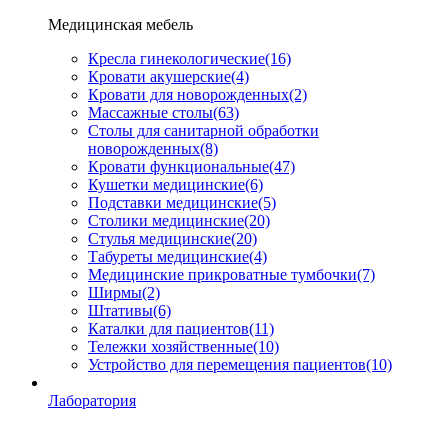
Медицинская мебель
Кресла гинекологические
(16)
Кровати акушерские
(4)
Кровати для новорожденных
(2)
Массажные столы
(63)
Столы для санитарной обработки
новорожденных
(8)
Кровати функциональные
(47)
Кушетки медицинские
(6)
Подставки медицинские
(5)
Столики медицинские
(20)
Стулья медицинские
(20)
Табуреты медицинские
(4)
Медицинские прикроватные тумбочки
(7)
Ширмы
(2)
Штативы
(6)
Каталки для пациентов
(11)
Тележки хозяйственные
(10)
Устройство для перемещения пациентов
(10)
Лаборатория