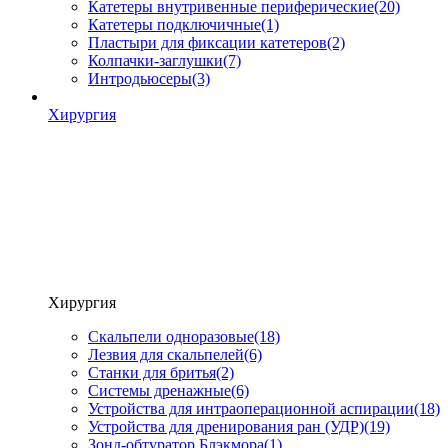
Катетеры внутривенные периферические
(20)
Катетеры подключичные
(1)
Пластыри для фиксации катетеров
(2)
Колпачки-заглушки
(7)
Интродьюсеры
(3)
Хирургия
Хирургия
Скальпели одноразовые
(18)
Лезвия для скальпелей
(6)
Станки для бритья
(2)
Системы дренажные
(6)
Устройства для интраоперационной аспирации
(18)
Устройства для дренирования ран (УДР)
(19)
Зонд-обтуратор Блэкмора
(1)