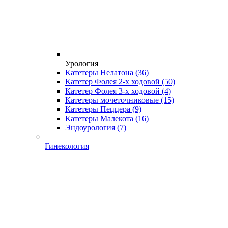
Урология
Катетеры Нелатона
(36)
Катетер Фолея 2-х ходовой
(50)
Катетер Фолея 3-х ходовой
(4)
Катетеры мочеточниковые
(15)
Катетеры Пеццера
(9)
Катетеры Малекота
(16)
Эндоурология
(7)
Гинекология