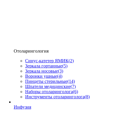
Отоларингология
Синус-катетер ЯМИК
(2)
Зеркала гортанные
(5)
Зеркала носовые
(3)
Воронки ушные
(4)
Пинцеты стерильные
(14)
Шпатели медицинские
(7)
Наборы отоларинголога
(6)
Инструменты отоларинголога
(8)
Инфузия