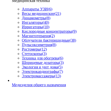
Медицинская техника
Аппараты УЗИ
(6)
Весы медицинские
(21)
Динамометры
(8)
Ингаляторы
(40)
Ирригаторы
(10)
Кислородные концентраторы
(9)
Магнитотерапия
(2)
Облучатели бактерицидные
(38)
Пульсоксиметрия
(8)
Ростомеры
(12)
Стетоскопы
(3)
Техника для обогрева
(6)
Шприцевые дозаторы
(3)
Экология и уют дома
(5)
Электрокардиографы
(7)
Электромассажеры
(13)
Медизделия общего назначения