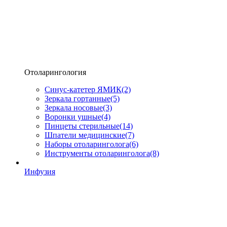
Отоларингология
Синус-катетер ЯМИК
(2)
Зеркала гортанные
(5)
Зеркала носовые
(3)
Воронки ушные
(4)
Пинцеты стерильные
(14)
Шпатели медицинские
(7)
Наборы отоларинголога
(6)
Инструменты отоларинголога
(8)
Инфузия