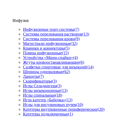
Инфузия
Инфузионные порт-системы
(7)
Системы переливания растворов
(13)
Системы переливания крови
(9)
Магистрали инфузионные
(32)
Краники и коннекторы
(5)
Помпы инфузионные
(15)
Устройства «Мини-спайки»
(4)
Жгуты кровоостанавливающие
(6)
Салфетки спиртовые для инъекций
(14)
Шприцы одноразовые
(62)
Ланцеты
(7)
Скарификаторы
(3)
Иглы Сельдингера
(3)
Иглы инъекционные
(13)
Иглы спинальные
(18)
Игла катетер «Бабочка»
(13)
Иглы для инсулиновых ручек
(10)
Катетеры внутривенные периферические
(20)
Катетеры подключичные
(1)