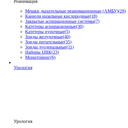
Реанимация
Мешки дыхательные реанимационные (АМБУ)
(29)
Канюли назальные кислородные
(18)
Закрытые аспирационные системы
(7)
Катетеры аспирационные
(30)
Катетеры пупочные
(5)
Зонды желудочные
(40)
Зонды питательные
(35)
Зонды дуоденальные
(11)
Наборы ЦВК
(23)
Мониторинг
(6)
Урология
Урология