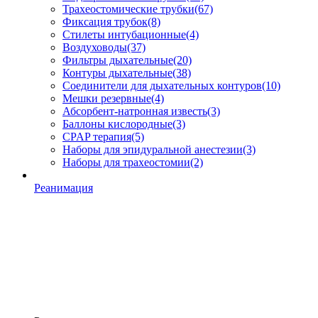
Трахеостомические трубки
(67)
Фиксация трубок
(8)
Стилеты интубационные
(4)
Воздуховоды
(37)
Фильтры дыхательные
(20)
Контуры дыхательные
(38)
Соединители для дыхательных контуров
(10)
Мешки резервные
(4)
Абсорбент-натронная известь
(3)
Баллоны кислородные
(3)
CPAP терапия
(5)
Наборы для эпидуральной анестезии
(3)
Наборы для трахеостомии
(2)
Реанимация