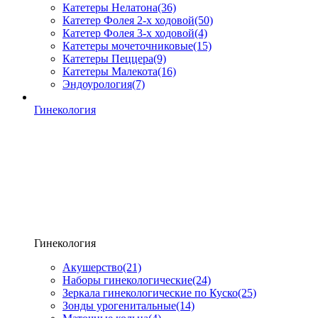
Катетеры Нелатона
(36)
Катетер Фолея 2-х ходовой
(50)
Катетер Фолея 3-х ходовой
(4)
Катетеры мочеточниковые
(15)
Катетеры Пеццера
(9)
Катетеры Малекота
(16)
Эндоурология
(7)
Гинекология
Гинекология
Акушерство
(21)
Наборы гинекологические
(24)
Зеркала гинекологические по Куско
(25)
Зонды урогенитальные
(14)