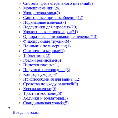
Системы для энтерального питания
(8)
Мочеприемники
(26)
Уропрезервативы
(8)
Санитарные приспособления
(12)
Подкладные изделия
(7)
Подгузники для взрослых
(70)
Урологические прокладки
(21)
Одноразовые впитывающие пеленки
(13)
Фиксирующие трусики
(4)
Поильник полимерный
(1)
Стаканчики мерные
(1)
Таблетницы
(2)
Грелки резиновые
(6)
Пипетки глазные
(1)
Подушки кислородные
(3)
Комфорт ухода
(44)
Приспособления для ванны
(12)
Средства по уходу за кожей
(9)
Кресла-коляски
(9)
Трости и костыли
(28)
Ходунки и роллаторы
(3)
Скандинавская ходьба
(5)
Все для стомы