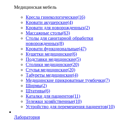
Медицинская мебель
Кресла гинекологические
(16)
Кровати акушерские
(4)
Кровати для новорожденных
(2)
Массажные столы
(63)
Столы для санитарной обработки
новорожденных
(8)
Кровати функциональные
(47)
Кушетки медицинские
(6)
Подставки медицинские
(5)
Столики медицинские
(20)
Стулья медицинские
(20)
Табуреты медицинские
(4)
Медицинские прикроватные тумбочки
(7)
Ширмы
(2)
Штативы
(6)
Каталки для пациентов
(11)
Тележки хозяйственные
(10)
Устройство для перемещения пациентов
(10)
Лаборатория