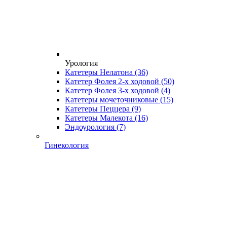
Урология
Катетеры Нелатона
(36)
Катетер Фолея 2-х ходовой
(50)
Катетер Фолея 3-х ходовой
(4)
Катетеры мочеточниковые
(15)
Катетеры Пеццера
(9)
Катетеры Малекота
(16)
Эндоурология
(7)
Гинекология