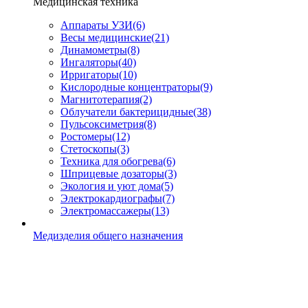
Медицинская техника
Аппараты УЗИ
(6)
Весы медицинские
(21)
Динамометры
(8)
Ингаляторы
(40)
Ирригаторы
(10)
Кислородные концентраторы
(9)
Магнитотерапия
(2)
Облучатели бактерицидные
(38)
Пульсоксиметрия
(8)
Ростомеры
(12)
Стетоскопы
(3)
Техника для обогрева
(6)
Шприцевые дозаторы
(3)
Экология и уют дома
(5)
Электрокардиографы
(7)
Электромассажеры
(13)
Медизделия общего назначения