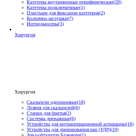
Катетеры внутривенные периферические
(20)
Катетеры подключичные
(1)
Пластыри для фиксации катетеров
(2)
Колпачки-заглушки
(7)
Интродьюсеры
(3)
Хирургия
Хирургия
Скальпели одноразовые
(18)
Лезвия для скальпелей
(6)
Станки для бритья
(2)
Системы дренажные
(6)
Устройства для интраоперационной аспирации
(18)
Устройства для дренирования ран (УДР)
(19)
Зонд-обтуратор Блэкмора
(1)