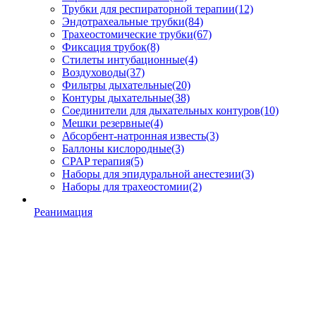
Трубки для респираторной терапии
(12)
Эндотрахеальные трубки
(84)
Трахеостомические трубки
(67)
Фиксация трубок
(8)
Стилеты интубационные
(4)
Воздуховоды
(37)
Фильтры дыхательные
(20)
Контуры дыхательные
(38)
Соединители для дыхательных контуров
(10)
Мешки резервные
(4)
Абсорбент-натронная известь
(3)
Баллоны кислородные
(3)
CPAP терапия
(5)
Наборы для эпидуральной анестезии
(3)
Наборы для трахеостомии
(2)
Реанимация