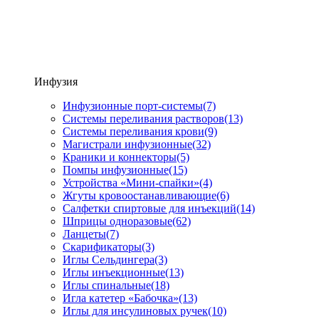
Инфузия
Инфузионные порт-системы
(7)
Системы переливания растворов
(13)
Системы переливания крови
(9)
Магистрали инфузионные
(32)
Краники и коннекторы
(5)
Помпы инфузионные
(15)
Устройства «Мини-спайки»
(4)
Жгуты кровоостанавливающие
(6)
Салфетки спиртовые для инъекций
(14)
Шприцы одноразовые
(62)
Ланцеты
(7)
Скарификаторы
(3)
Иглы Сельдингера
(3)
Иглы инъекционные
(13)
Иглы спинальные
(18)
Игла катетер «Бабочка»
(13)
Иглы для инсулиновых ручек
(10)