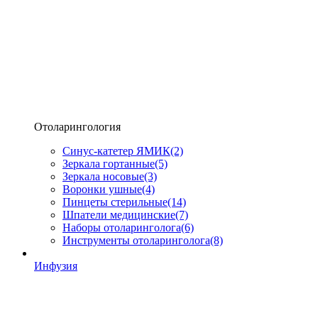
Отоларингология
Синус-катетер ЯМИК
(2)
Зеркала гортанные
(5)
Зеркала носовые
(3)
Воронки ушные
(4)
Пинцеты стерильные
(14)
Шпатели медицинские
(7)
Наборы отоларинголога
(6)
Инструменты отоларинголога
(8)
Инфузия