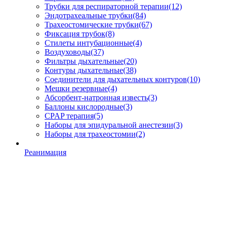
Трубки для респираторной терапии
(12)
Эндотрахеальные трубки
(84)
Трахеостомические трубки
(67)
Фиксация трубок
(8)
Стилеты интубационные
(4)
Воздуховоды
(37)
Фильтры дыхательные
(20)
Контуры дыхательные
(38)
Соединители для дыхательных контуров
(10)
Мешки резервные
(4)
Абсорбент-натронная известь
(3)
Баллоны кислородные
(3)
CPAP терапия
(5)
Наборы для эпидуральной анестезии
(3)
Наборы для трахеостомии
(2)
Реанимация