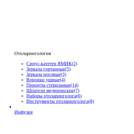
Отоларингология
Синус-катетер ЯМИК
(2)
Зеркала гортанные
(5)
Зеркала носовые
(3)
Воронки ушные
(4)
Пинцеты стерильные
(14)
Шпатели медицинские
(7)
Наборы отоларинголога
(6)
Инструменты отоларинголога
(8)
Инфузия