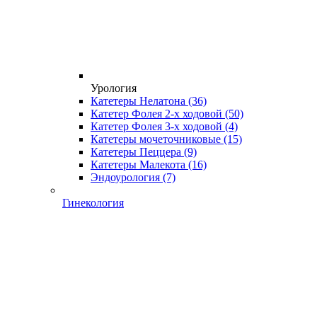
Урология
Катетеры Нелатона
(36)
Катетер Фолея 2-х ходовой
(50)
Катетер Фолея 3-х ходовой
(4)
Катетеры мочеточниковые
(15)
Катетеры Пеццера
(9)
Катетеры Малекота
(16)
Эндоурология
(7)
Гинекология