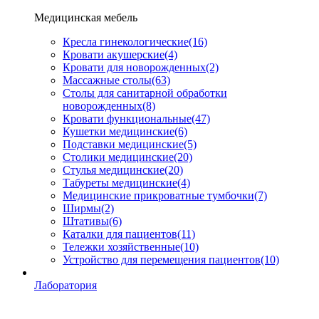
Медицинская мебель
Кресла гинекологические
(16)
Кровати акушерские
(4)
Кровати для новорожденных
(2)
Массажные столы
(63)
Столы для санитарной обработки
новорожденных
(8)
Кровати функциональные
(47)
Кушетки медицинские
(6)
Подставки медицинские
(5)
Столики медицинские
(20)
Стулья медицинские
(20)
Табуреты медицинские
(4)
Медицинские прикроватные тумбочки
(7)
Ширмы
(2)
Штативы
(6)
Каталки для пациентов
(11)
Тележки хозяйственные
(10)
Устройство для перемещения пациентов
(10)
Лаборатория