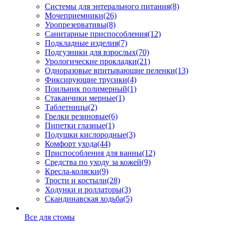
Системы для энтерального питания
(8)
Мочеприемники
(26)
Уропрезервативы
(8)
Санитарные приспособления
(12)
Подкладные изделия
(7)
Подгузники для взрослых
(70)
Урологические прокладки
(21)
Одноразовые впитывающие пеленки
(13)
Фиксирующие трусики
(4)
Поильник полимерный
(1)
Стаканчики мерные
(1)
Таблетницы
(2)
Грелки резиновые
(6)
Пипетки глазные
(1)
Подушки кислородные
(3)
Комфорт ухода
(44)
Приспособления для ванны
(12)
Средства по уходу за кожей
(9)
Кресла-коляски
(9)
Трости и костыли
(28)
Ходунки и роллаторы
(3)
Скандинавская ходьба
(5)
Все для стомы