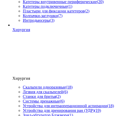
Катетеры внутривенные периферические
(20)
Катетеры подключичные
(1)
Пластыри для фиксации катетеров
(2)
Колпачки-заглушки
(7)
Интродьюсеры
(3)
Хирургия
Хирургия
Скальпели одноразовые
(18)
Лезвия для скальпелей
(6)
Станки для бритья
(2)
Системы дренажные
(6)
Устройства для интраоперационной аспирации
(18)
Устройства для дренирования ран (УДР)
(19)
Зонд-обтуратор Блэкмора
(1)