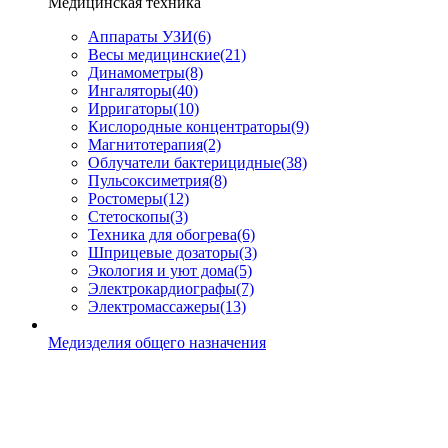
Медицинская техника
Аппараты УЗИ
(6)
Весы медицинские
(21)
Динамометры
(8)
Ингаляторы
(40)
Ирригаторы
(10)
Кислородные концентраторы
(9)
Магнитотерапия
(2)
Облучатели бактерицидные
(38)
Пульсоксиметрия
(8)
Ростомеры
(12)
Стетоскопы
(3)
Техника для обогрева
(6)
Шприцевые дозаторы
(3)
Экология и уют дома
(5)
Электрокардиографы
(7)
Электромассажеры
(13)
Медизделия общего назначения