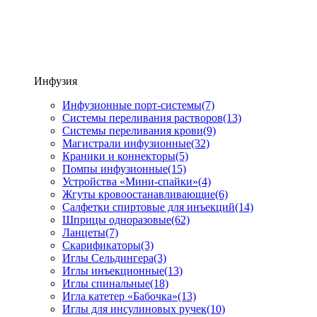
Инфузия
Инфузионные порт-системы
(7)
Системы переливания растворов
(13)
Системы переливания крови
(9)
Магистрали инфузионные
(32)
Краники и коннекторы
(5)
Помпы инфузионные
(15)
Устройства «Мини-спайки»
(4)
Жгуты кровоостанавливающие
(6)
Салфетки спиртовые для инъекций
(14)
Шприцы одноразовые
(62)
Ланцеты
(7)
Скарификаторы
(3)
Иглы Сельдингера
(3)
Иглы инъекционные
(13)
Иглы спинальные
(18)
Игла катетер «Бабочка»
(13)
Иглы для инсулиновых ручек
(10)