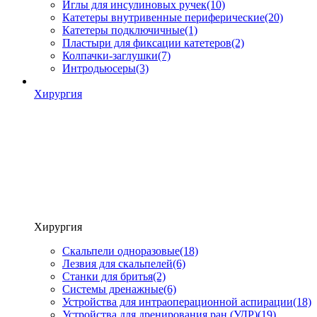
Иглы для инсулиновых ручек
(10)
Катетеры внутривенные периферические
(20)
Катетеры подключичные
(1)
Пластыри для фиксации катетеров
(2)
Колпачки-заглушки
(7)
Интродьюсеры
(3)
Хирургия
Хирургия
Скальпели одноразовые
(18)
Лезвия для скальпелей
(6)
Станки для бритья
(2)
Системы дренажные
(6)
Устройства для интраоперационной аспирации
(18)
Устройства для дренирования ран (УДР)
(19)