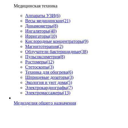
Медицинская техника
Аппараты УЗИ
(6)
Весы медицинские
(21)
Динамометры
(8)
Ингаляторы
(40)
Ирригаторы
(10)
Кислородные концентраторы
(9)
Магнитотерапия
(2)
Облучатели бактерицидные
(38)
Пульсоксиметрия
(8)
Ростомеры
(12)
Стетоскопы
(3)
Техника для обогрева
(6)
Шприцевые дозаторы
(3)
Экология и уют дома
(5)
Электрокардиографы
(7)
Электромассажеры
(13)
Медизделия общего назначения