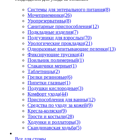
Системы для энтерального питания
(8)
Мочеприемники
(26)
Уропрезервативы
(8)
Санитарные приспособления
(12)
Подкладные изделия
(7)
Подгузники для взрослых
(70)
Урологические прокладки
(21)
Одноразовые впитывающие пеленки
(13)
Фиксирующие трусики
(4)
Поильник полимерный
(1)
Стаканчики мерные
(1)
Таблетницы
(2)
Грелки резиновые
(6)
Пипетки глазные
(1)
Подушки кислородные
(3)
Комфорт ухода
(44)
Приспособления для ванны
(12)
Средства по уходу за кожей
(9)
Кресла-коляски
(9)
Трости и костыли
(28)
Ходунки и роллаторы
(3)
Скандинавская ходьба
(5)
Все для стомы