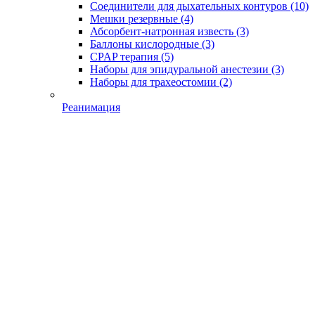
Соединители для дыхательных контуров
(10)
Мешки резервные
(4)
Абсорбент-натронная известь
(3)
Баллоны кислородные
(3)
CPAP терапия
(5)
Наборы для эпидуральной анестезии
(3)
Наборы для трахеостомии
(2)
Реанимация