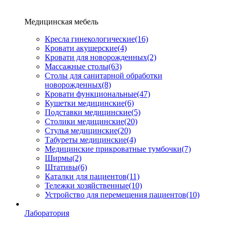
Медицинская мебель
Кресла гинекологические
(16)
Кровати акушерские
(4)
Кровати для новорожденных
(2)
Массажные столы
(63)
Столы для санитарной обработки
новорожденных
(8)
Кровати функциональные
(47)
Кушетки медицинские
(6)
Подставки медицинские
(5)
Столики медицинские
(20)
Стулья медицинские
(20)
Табуреты медицинские
(4)
Медицинские прикроватные тумбочки
(7)
Ширмы
(2)
Штативы
(6)
Каталки для пациентов
(11)
Тележки хозяйственные
(10)
Устройство для перемещения пациентов
(10)
Лаборатория