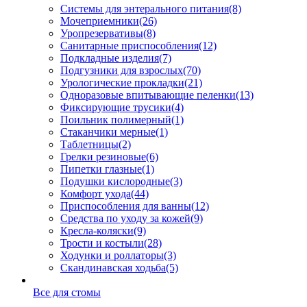
Системы для энтерального питания
(8)
Мочеприемники
(26)
Уропрезервативы
(8)
Санитарные приспособления
(12)
Подкладные изделия
(7)
Подгузники для взрослых
(70)
Урологические прокладки
(21)
Одноразовые впитывающие пеленки
(13)
Фиксирующие трусики
(4)
Поильник полимерный
(1)
Стаканчики мерные
(1)
Таблетницы
(2)
Грелки резиновые
(6)
Пипетки глазные
(1)
Подушки кислородные
(3)
Комфорт ухода
(44)
Приспособления для ванны
(12)
Средства по уходу за кожей
(9)
Кресла-коляски
(9)
Трости и костыли
(28)
Ходунки и роллаторы
(3)
Скандинавская ходьба
(5)
Все для стомы