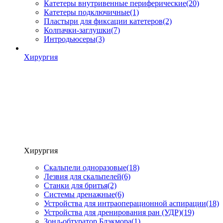
Катетеры внутривенные периферические
(20)
Катетеры подключичные
(1)
Пластыри для фиксации катетеров
(2)
Колпачки-заглушки
(7)
Интродьюсеры
(3)
Хирургия
Хирургия
Скальпели одноразовые
(18)
Лезвия для скальпелей
(6)
Станки для бритья
(2)
Системы дренажные
(6)
Устройства для интраоперационной аспирации
(18)
Устройства для дренирования ран (УДР)
(19)
Зонд-обтуратор Блэкмора
(1)