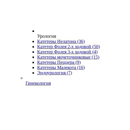
Урология
Катетеры Нелатона
(36)
Катетер Фолея 2-х ходовой
(50)
Катетер Фолея 3-х ходовой
(4)
Катетеры мочеточниковые
(15)
Катетеры Пеццера
(9)
Катетеры Малекота
(16)
Эндоурология
(7)
Гинекология