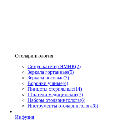
Отоларингология
Синус-катетер ЯМИК
(2)
Зеркала гортанные
(5)
Зеркала носовые
(3)
Воронки ушные
(4)
Пинцеты стерильные
(14)
Шпатели медицинские
(7)
Наборы отоларинголога
(6)
Инструменты отоларинголога
(8)
Инфузия