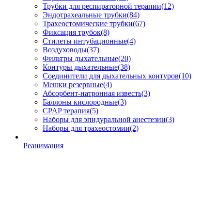
Трубки для респираторной терапии
(12)
Эндотрахеальные трубки
(84)
Трахеостомические трубки
(67)
Фиксация трубок
(8)
Стилеты интубационные
(4)
Воздуховоды
(37)
Фильтры дыхательные
(20)
Контуры дыхательные
(38)
Соединители для дыхательных контуров
(10)
Мешки резервные
(4)
Абсорбент-натронная известь
(3)
Баллоны кислородные
(3)
CPAP терапия
(5)
Наборы для эпидуральной анестезии
(3)
Наборы для трахеостомии
(2)
Реанимация