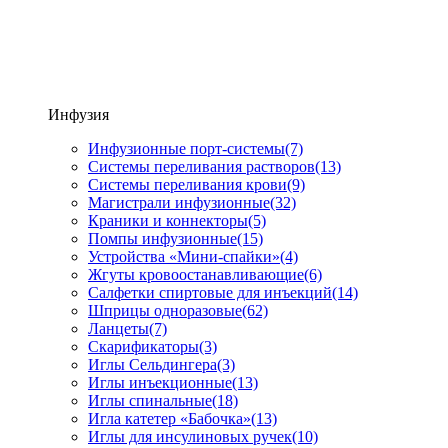
Инфузия
Инфузионные порт-системы
(7)
Системы переливания растворов
(13)
Системы переливания крови
(9)
Магистрали инфузионные
(32)
Краники и коннекторы
(5)
Помпы инфузионные
(15)
Устройства «Мини-спайки»
(4)
Жгуты кровоостанавливающие
(6)
Салфетки спиртовые для инъекций
(14)
Шприцы одноразовые
(62)
Ланцеты
(7)
Скарификаторы
(3)
Иглы Сельдингера
(3)
Иглы инъекционные
(13)
Иглы спинальные
(18)
Игла катетер «Бабочка»
(13)
Иглы для инсулиновых ручек
(10)