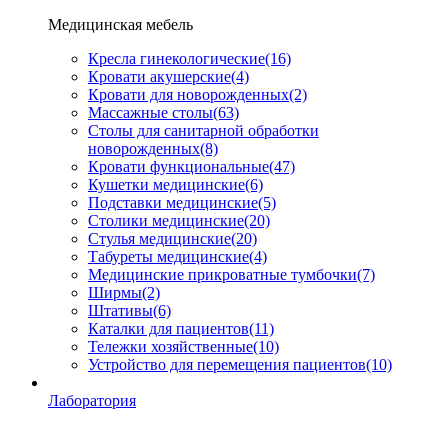
Медицинская мебель
Кресла гинекологические
(16)
Кровати акушерские
(4)
Кровати для новорожденных
(2)
Массажные столы
(63)
Столы для санитарной обработки
новорожденных
(8)
Кровати функциональные
(47)
Кушетки медицинские
(6)
Подставки медицинские
(5)
Столики медицинские
(20)
Стулья медицинские
(20)
Табуреты медицинские
(4)
Медицинские прикроватные тумбочки
(7)
Ширмы
(2)
Штативы
(6)
Каталки для пациентов
(11)
Тележки хозяйственные
(10)
Устройство для перемещения пациентов
(10)
Лаборатория