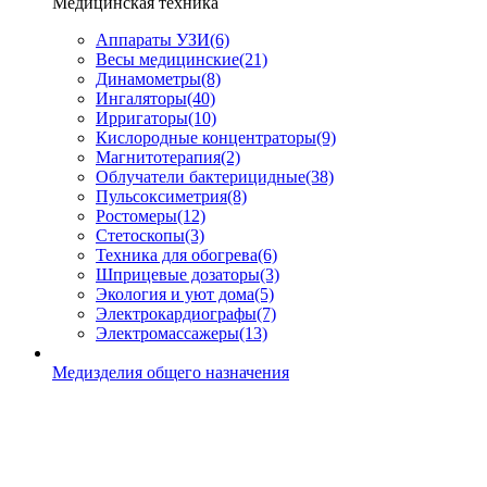
Медицинская техника
Аппараты УЗИ
(6)
Весы медицинские
(21)
Динамометры
(8)
Ингаляторы
(40)
Ирригаторы
(10)
Кислородные концентраторы
(9)
Магнитотерапия
(2)
Облучатели бактерицидные
(38)
Пульсоксиметрия
(8)
Ростомеры
(12)
Стетоскопы
(3)
Техника для обогрева
(6)
Шприцевые дозаторы
(3)
Экология и уют дома
(5)
Электрокардиографы
(7)
Электромассажеры
(13)
Медизделия общего назначения