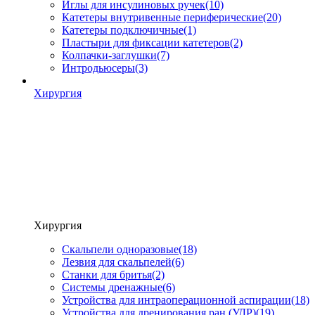
Иглы для инсулиновых ручек
(10)
Катетеры внутривенные периферические
(20)
Катетеры подключичные
(1)
Пластыри для фиксации катетеров
(2)
Колпачки-заглушки
(7)
Интродьюсеры
(3)
Хирургия
Хирургия
Скальпели одноразовые
(18)
Лезвия для скальпелей
(6)
Станки для бритья
(2)
Системы дренажные
(6)
Устройства для интраоперационной аспирации
(18)
Устройства для дренирования ран (УДР)
(19)