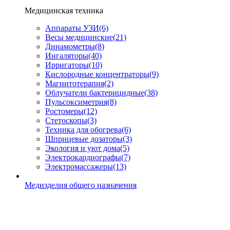
Медицинская техника
Аппараты УЗИ
(6)
Весы медицинские
(21)
Динамометры
(8)
Ингаляторы
(40)
Ирригаторы
(10)
Кислородные концентраторы
(9)
Магнитотерапия
(2)
Облучатели бактерицидные
(38)
Пульсоксиметрия
(8)
Ростомеры
(12)
Стетоскопы
(3)
Техника для обогрева
(6)
Шприцевые дозаторы
(3)
Экология и уют дома
(5)
Электрокардиографы
(7)
Электромассажеры
(13)
Медизделия общего назначения