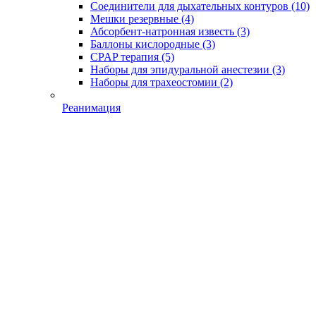
Соединители для дыхательных контуров
(10)
Мешки резервные
(4)
Абсорбент-натронная известь
(3)
Баллоны кислородные
(3)
CPAP терапия
(5)
Наборы для эпидуральной анестезии
(3)
Наборы для трахеостомии
(2)
Реанимация