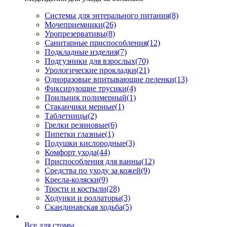
Системы для энтерального питания
(8)
Мочеприемники
(26)
Уропрезервативы
(8)
Санитарные приспособления
(12)
Подкладные изделия
(7)
Подгузники для взрослых
(70)
Урологические прокладки
(21)
Одноразовые впитывающие пеленки
(13)
Фиксирующие трусики
(4)
Поильник полимерный
(1)
Стаканчики мерные
(1)
Таблетницы
(2)
Грелки резиновые
(6)
Пипетки глазные
(1)
Подушки кислородные
(3)
Комфорт ухода
(44)
Приспособления для ванны
(12)
Средства по уходу за кожей
(9)
Кресла-коляски
(9)
Трости и костыли
(28)
Ходунки и роллаторы
(3)
Скандинавская ходьба
(5)
Все для стомы