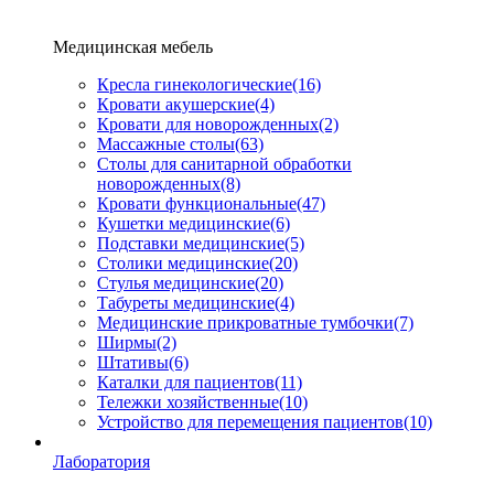
Медицинская мебель
Кресла гинекологические
(16)
Кровати акушерские
(4)
Кровати для новорожденных
(2)
Массажные столы
(63)
Столы для санитарной обработки
новорожденных
(8)
Кровати функциональные
(47)
Кушетки медицинские
(6)
Подставки медицинские
(5)
Столики медицинские
(20)
Стулья медицинские
(20)
Табуреты медицинские
(4)
Медицинские прикроватные тумбочки
(7)
Ширмы
(2)
Штативы
(6)
Каталки для пациентов
(11)
Тележки хозяйственные
(10)
Устройство для перемещения пациентов
(10)
Лаборатория