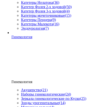
Катетеры Нелатона
(36)
Катетер Фолея 2-х ходовой
(50)
Катетер Фолея 3-х ходовой
(4)
Катетеры мочеточниковые
(15)
Катетеры Пеццера
(9)
Катетеры Малекота
(16)
Эндоурология
(7)
Гинекология
Гинекология
Акушерство
(21)
Наборы гинекологические
(24)
Зеркала гинекологические по Куско
(25)
Зонды урогенитальные
(14)