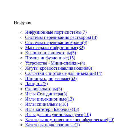
Инфузия
Инфузионные порт-системы
(7)
Системы переливания растворов
(13)
Системы переливания крови
(9)
Магистрали инфузионные
(32)
Краники и коннекторы
(5)
Помпы инфузионные
(15)
Устройства «Мини-спайки»
(4)
Жгуты кровоостанавливающие
(6)
Салфетки спиртовые для инъекций
(14)
Шприцы одноразовые
(62)
Ланцеты
(7)
Скарификаторы
(3)
Иглы Сельдингера
(3)
Иглы инъекционные
(13)
Иглы спинальные
(18)
Игла катетер «Бабочка»
(13)
Иглы для инсулиновых ручек
(10)
Катетеры внутривенные периферические
(20)
Катетеры подключичные
(1)