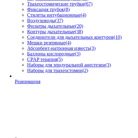
Трахеостомические трубки
(67)
Фиксация трубок
(8)
Стилеты интубационные
(4)
Воздуховоды
(37)
Фильтры дыхательные
(20)
Контуры дыхательные
(38)
Соединители для дыхательных контуров
(10)
Мешки резервные
(4)
Абсорбент-натронная известь
(3)
Баллоны кислородные
(3)
CPAP терапия
(5)
Наборы для эпидуральной анестезии
(3)
Наборы для трахеостомии
(2)
Реанимация