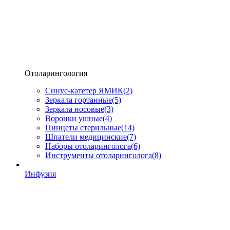
Отоларингология
Синус-катетер ЯМИК
(2)
Зеркала гортанные
(5)
Зеркала носовые
(3)
Воронки ушные
(4)
Пинцеты стерильные
(14)
Шпатели медицинские
(7)
Наборы отоларинголога
(6)
Инструменты отоларинголога
(8)
Инфузия