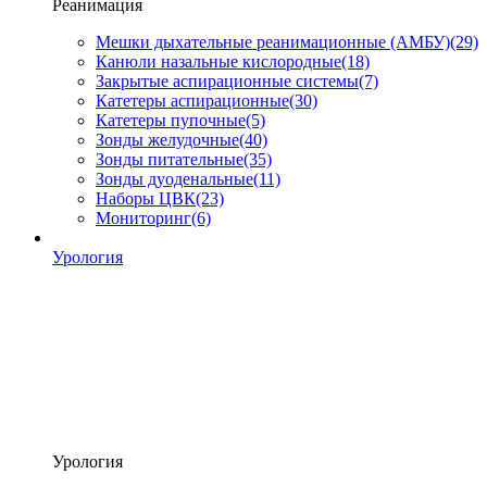
Реанимация
Мешки дыхательные реанимационные (АМБУ)
(29)
Канюли назальные кислородные
(18)
Закрытые аспирационные системы
(7)
Катетеры аспирационные
(30)
Катетеры пупочные
(5)
Зонды желудочные
(40)
Зонды питательные
(35)
Зонды дуоденальные
(11)
Наборы ЦВК
(23)
Мониторинг
(6)
Урология
Урология