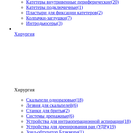
Катетеры внутривенные периферические
(20)
Катетеры подключичные
(1)
Пластыри для фиксации катетеров
(2)
Колпачки-заглушки
(7)
Интродьюсеры
(3)
Хирургия
Хирургия
Скальпели одноразовые
(18)
Лезвия для скальпелей
(6)
Станки для бритья
(2)
Системы дренажные
(6)
Устройства для интраоперационной аспирации
(18)
Устройства для дренирования ран (УДР)
(19)
Зонд-обтуратор Блэкмора
(1)