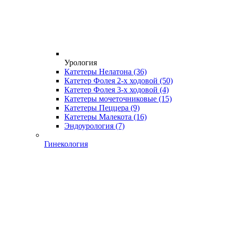
Урология
Катетеры Нелатона
(36)
Катетер Фолея 2-х ходовой
(50)
Катетер Фолея 3-х ходовой
(4)
Катетеры мочеточниковые
(15)
Катетеры Пеццера
(9)
Катетеры Малекота
(16)
Эндоурология
(7)
Гинекология