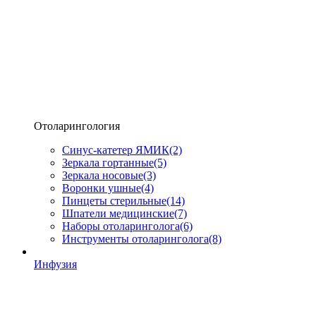
Отоларингология
Синус-катетер ЯМИК
(2)
Зеркала гортанные
(5)
Зеркала носовые
(3)
Воронки ушные
(4)
Пинцеты стерильные
(14)
Шпатели медицинские
(7)
Наборы отоларинголога
(6)
Инструменты отоларинголога
(8)
Инфузия