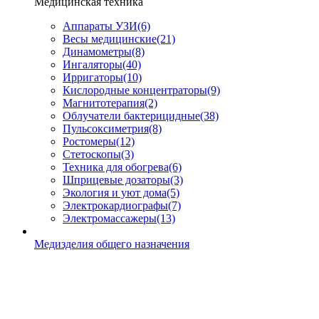
Медицинская техника
Аппараты УЗИ
(6)
Весы медицинские
(21)
Динамометры
(8)
Ингаляторы
(40)
Ирригаторы
(10)
Кислородные концентраторы
(9)
Магнитотерапия
(2)
Облучатели бактерицидные
(38)
Пульсоксиметрия
(8)
Ростомеры
(12)
Стетоскопы
(3)
Техника для обогрева
(6)
Шприцевые дозаторы
(3)
Экология и уют дома
(5)
Электрокардиографы
(7)
Электромассажеры
(13)
Медизделия общего назначения