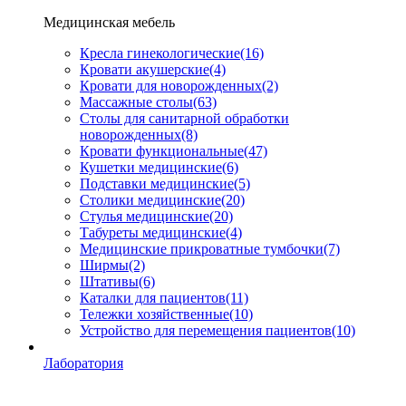
Медицинская мебель
Кресла гинекологические
(16)
Кровати акушерские
(4)
Кровати для новорожденных
(2)
Массажные столы
(63)
Столы для санитарной обработки
новорожденных
(8)
Кровати функциональные
(47)
Кушетки медицинские
(6)
Подставки медицинские
(5)
Столики медицинские
(20)
Стулья медицинские
(20)
Табуреты медицинские
(4)
Медицинские прикроватные тумбочки
(7)
Ширмы
(2)
Штативы
(6)
Каталки для пациентов
(11)
Тележки хозяйственные
(10)
Устройство для перемещения пациентов
(10)
Лаборатория