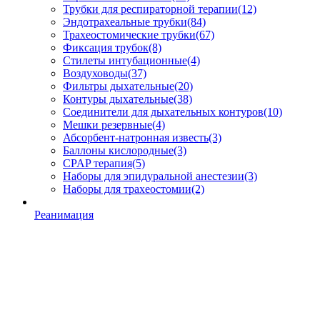
Трубки для респираторной терапии
(12)
Эндотрахеальные трубки
(84)
Трахеостомические трубки
(67)
Фиксация трубок
(8)
Стилеты интубационные
(4)
Воздуховоды
(37)
Фильтры дыхательные
(20)
Контуры дыхательные
(38)
Соединители для дыхательных контуров
(10)
Мешки резервные
(4)
Абсорбент-натронная известь
(3)
Баллоны кислородные
(3)
CPAP терапия
(5)
Наборы для эпидуральной анестезии
(3)
Наборы для трахеостомии
(2)
Реанимация