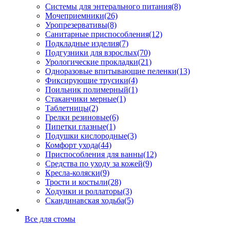
Системы для энтерального питания
(8)
Мочеприемники
(26)
Уропрезервативы
(8)
Санитарные приспособления
(12)
Подкладные изделия
(7)
Подгузники для взрослых
(70)
Урологические прокладки
(21)
Одноразовые впитывающие пеленки
(13)
Фиксирующие трусики
(4)
Поильник полимерный
(1)
Стаканчики мерные
(1)
Таблетницы
(2)
Грелки резиновые
(6)
Пипетки глазные
(1)
Подушки кислородные
(3)
Комфорт ухода
(44)
Приспособления для ванны
(12)
Средства по уходу за кожей
(9)
Кресла-коляски
(9)
Трости и костыли
(28)
Ходунки и роллаторы
(3)
Скандинавская ходьба
(5)
Все для стомы