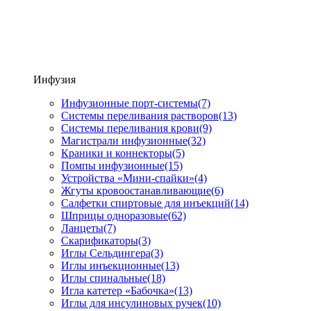
Инфузия
Инфузионные порт-системы
(7)
Системы переливания растворов
(13)
Системы переливания крови
(9)
Магистрали инфузионные
(32)
Краники и коннекторы
(5)
Помпы инфузионные
(15)
Устройства «Мини-спайки»
(4)
Жгуты кровоостанавливающие
(6)
Салфетки спиртовые для инъекций
(14)
Шприцы одноразовые
(62)
Ланцеты
(7)
Скарификаторы
(3)
Иглы Сельдингера
(3)
Иглы инъекционные
(13)
Иглы спинальные
(18)
Игла катетер «Бабочка»
(13)
Иглы для инсулиновых ручек
(10)