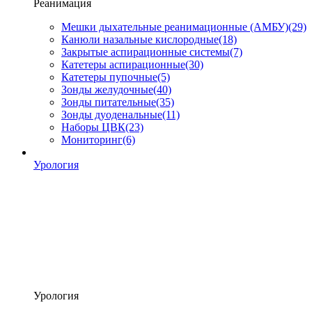
Реанимация
Мешки дыхательные реанимационные (АМБУ)
(29)
Канюли назальные кислородные
(18)
Закрытые аспирационные системы
(7)
Катетеры аспирационные
(30)
Катетеры пупочные
(5)
Зонды желудочные
(40)
Зонды питательные
(35)
Зонды дуоденальные
(11)
Наборы ЦВК
(23)
Мониторинг
(6)
Урология
Урология