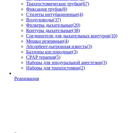
Трахеостомические трубки
(67)
Фиксация трубок
(8)
Стилеты интубационные
(4)
Воздуховоды
(37)
Фильтры дыхательные
(20)
Контуры дыхательные
(38)
Соединители для дыхательных контуров
(10)
Мешки резервные
(4)
Абсорбент-натронная известь
(3)
Баллоны кислородные
(3)
CPAP терапия
(5)
Наборы для эпидуральной анестезии
(3)
Наборы для трахеостомии
(2)
Реанимация