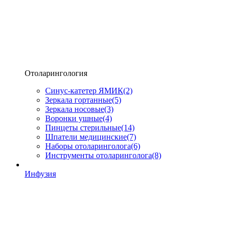
Отоларингология
Синус-катетер ЯМИК
(2)
Зеркала гортанные
(5)
Зеркала носовые
(3)
Воронки ушные
(4)
Пинцеты стерильные
(14)
Шпатели медицинские
(7)
Наборы отоларинголога
(6)
Инструменты отоларинголога
(8)
Инфузия