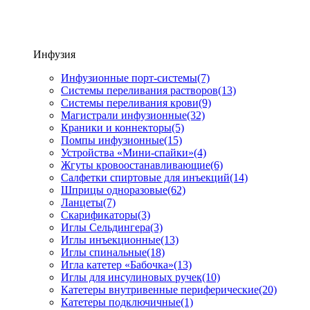
Инфузия
Инфузионные порт-системы
(7)
Системы переливания растворов
(13)
Системы переливания крови
(9)
Магистрали инфузионные
(32)
Краники и коннекторы
(5)
Помпы инфузионные
(15)
Устройства «Мини-спайки»
(4)
Жгуты кровоостанавливающие
(6)
Салфетки спиртовые для инъекций
(14)
Шприцы одноразовые
(62)
Ланцеты
(7)
Скарификаторы
(3)
Иглы Сельдингера
(3)
Иглы инъекционные
(13)
Иглы спинальные
(18)
Игла катетер «Бабочка»
(13)
Иглы для инсулиновых ручек
(10)
Катетеры внутривенные периферические
(20)
Катетеры подключичные
(1)