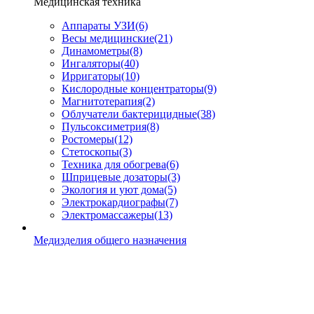
Медицинская техника
Аппараты УЗИ
(6)
Весы медицинские
(21)
Динамометры
(8)
Ингаляторы
(40)
Ирригаторы
(10)
Кислородные концентраторы
(9)
Магнитотерапия
(2)
Облучатели бактерицидные
(38)
Пульсоксиметрия
(8)
Ростомеры
(12)
Стетоскопы
(3)
Техника для обогрева
(6)
Шприцевые дозаторы
(3)
Экология и уют дома
(5)
Электрокардиографы
(7)
Электромассажеры
(13)
Медизделия общего назначения