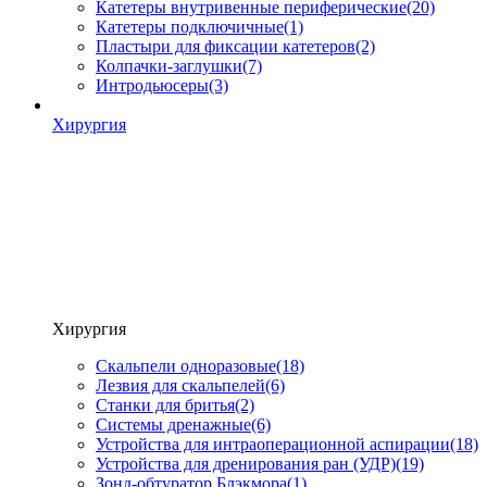
Катетеры внутривенные периферические
(20)
Катетеры подключичные
(1)
Пластыри для фиксации катетеров
(2)
Колпачки-заглушки
(7)
Интродьюсеры
(3)
Хирургия
Хирургия
Скальпели одноразовые
(18)
Лезвия для скальпелей
(6)
Станки для бритья
(2)
Системы дренажные
(6)
Устройства для интраоперационной аспирации
(18)
Устройства для дренирования ран (УДР)
(19)
Зонд-обтуратор Блэкмора
(1)