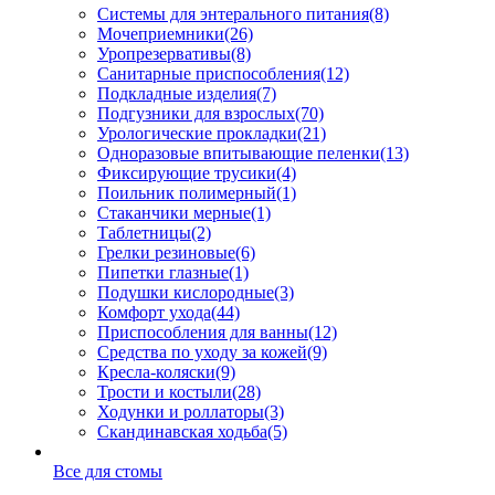
Системы для энтерального питания
(8)
Мочеприемники
(26)
Уропрезервативы
(8)
Санитарные приспособления
(12)
Подкладные изделия
(7)
Подгузники для взрослых
(70)
Урологические прокладки
(21)
Одноразовые впитывающие пеленки
(13)
Фиксирующие трусики
(4)
Поильник полимерный
(1)
Стаканчики мерные
(1)
Таблетницы
(2)
Грелки резиновые
(6)
Пипетки глазные
(1)
Подушки кислородные
(3)
Комфорт ухода
(44)
Приспособления для ванны
(12)
Средства по уходу за кожей
(9)
Кресла-коляски
(9)
Трости и костыли
(28)
Ходунки и роллаторы
(3)
Скандинавская ходьба
(5)
Все для стомы