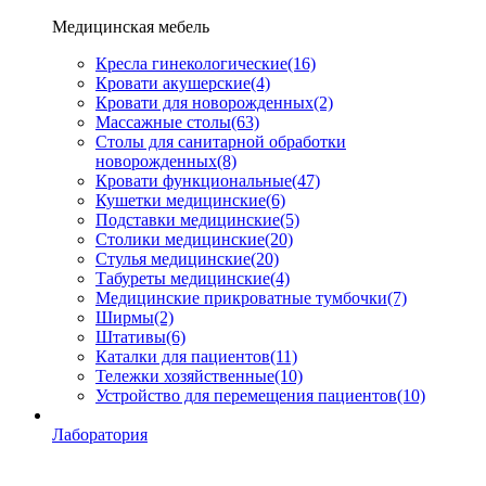
Медицинская мебель
Кресла гинекологические
(16)
Кровати акушерские
(4)
Кровати для новорожденных
(2)
Массажные столы
(63)
Столы для санитарной обработки
новорожденных
(8)
Кровати функциональные
(47)
Кушетки медицинские
(6)
Подставки медицинские
(5)
Столики медицинские
(20)
Стулья медицинские
(20)
Табуреты медицинские
(4)
Медицинские прикроватные тумбочки
(7)
Ширмы
(2)
Штативы
(6)
Каталки для пациентов
(11)
Тележки хозяйственные
(10)
Устройство для перемещения пациентов
(10)
Лаборатория