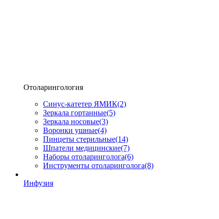
Отоларингология
Синус-катетер ЯМИК
(2)
Зеркала гортанные
(5)
Зеркала носовые
(3)
Воронки ушные
(4)
Пинцеты стерильные
(14)
Шпатели медицинские
(7)
Наборы отоларинголога
(6)
Инструменты отоларинголога
(8)
Инфузия