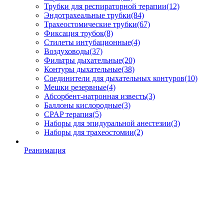
Трубки для респираторной терапии
(12)
Эндотрахеальные трубки
(84)
Трахеостомические трубки
(67)
Фиксация трубок
(8)
Стилеты интубационные
(4)
Воздуховоды
(37)
Фильтры дыхательные
(20)
Контуры дыхательные
(38)
Соединители для дыхательных контуров
(10)
Мешки резервные
(4)
Абсорбент-натронная известь
(3)
Баллоны кислородные
(3)
CPAP терапия
(5)
Наборы для эпидуральной анестезии
(3)
Наборы для трахеостомии
(2)
Реанимация