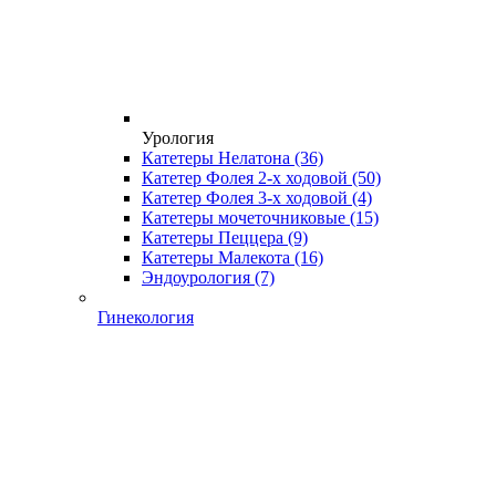
Урология
Катетеры Нелатона
(36)
Катетер Фолея 2-х ходовой
(50)
Катетер Фолея 3-х ходовой
(4)
Катетеры мочеточниковые
(15)
Катетеры Пеццера
(9)
Катетеры Малекота
(16)
Эндоурология
(7)
Гинекология