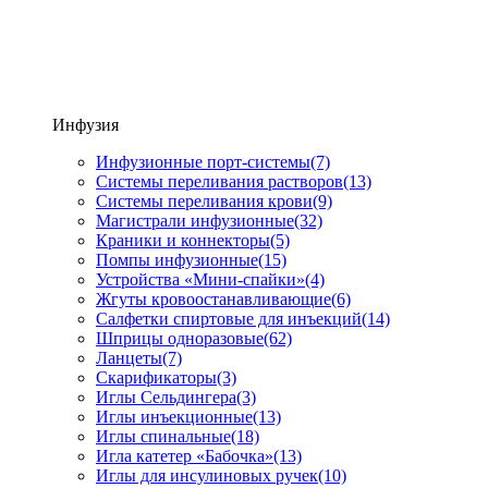
Инфузия
Инфузионные порт-системы
(7)
Системы переливания растворов
(13)
Системы переливания крови
(9)
Магистрали инфузионные
(32)
Краники и коннекторы
(5)
Помпы инфузионные
(15)
Устройства «Мини-спайки»
(4)
Жгуты кровоостанавливающие
(6)
Салфетки спиртовые для инъекций
(14)
Шприцы одноразовые
(62)
Ланцеты
(7)
Скарификаторы
(3)
Иглы Сельдингера
(3)
Иглы инъекционные
(13)
Иглы спинальные
(18)
Игла катетер «Бабочка»
(13)
Иглы для инсулиновых ручек
(10)