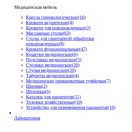
Медицинская мебель
Кресла гинекологические
(16)
Кровати акушерские
(4)
Кровати для новорожденных
(2)
Массажные столы
(63)
Столы для санитарной обработки
новорожденных
(8)
Кровати функциональные
(47)
Кушетки медицинские
(6)
Подставки медицинские
(5)
Столики медицинские
(20)
Стулья медицинские
(20)
Табуреты медицинские
(4)
Медицинские прикроватные тумбочки
(7)
Ширмы
(2)
Штативы
(6)
Каталки для пациентов
(11)
Тележки хозяйственные
(10)
Устройство для перемещения пациентов
(10)
Лаборатория