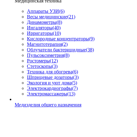
Медицинская техника
Аппараты УЗИ
(6)
Весы медицинские
(21)
Динамометры
(8)
Ингаляторы
(40)
Ирригаторы
(10)
Кислородные концентраторы
(9)
Магнитотерапия
(2)
Облучатели бактерицидные
(38)
Пульсоксиметрия
(8)
Ростомеры
(12)
Стетоскопы
(3)
Техника для обогрева
(6)
Шприцевые дозаторы
(3)
Экология и уют дома
(5)
Электрокардиографы
(7)
Электромассажеры
(13)
Медизделия общего назначения