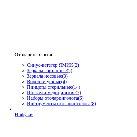
Отоларингология
Синус-катетер ЯМИК
(2)
Зеркала гортанные
(5)
Зеркала носовые
(3)
Воронки ушные
(4)
Пинцеты стерильные
(14)
Шпатели медицинские
(7)
Наборы отоларинголога
(6)
Инструменты отоларинголога
(8)
Инфузия