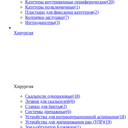
Катетеры внутривенные периферические
(20)
Катетеры подключичные
(1)
Пластыри для фиксации катетеров
(2)
Колпачки-заглушки
(7)
Интродьюсеры
(3)
Хирургия
Хирургия
Скальпели одноразовые
(18)
Лезвия для скальпелей
(6)
Станки для бритья
(2)
Системы дренажные
(6)
Устройства для интраоперационной аспирации
(18)
Устройства для дренирования ран (УДР)
(19)
Зонд-обтуратор Блэкмора
(1)