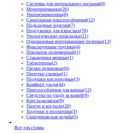
Системы для энтерального питания
(8)
Мочеприемники
(26)
Уропрезервативы
(8)
Санитарные приспособления
(12)
Подкладные изделия
(7)
Подгузники для взрослых
(70)
Урологические прокладки
(21)
Одноразовые впитывающие пеленки
(13)
Фиксирующие трусики
(4)
Поильник полимерный
(1)
Стаканчики мерные
(1)
Таблетницы
(2)
Грелки резиновые
(6)
Пипетки глазные
(1)
Подушки кислородные
(3)
Комфорт ухода
(44)
Приспособления для ванны
(12)
Средства по уходу за кожей
(9)
Кресла-коляски
(9)
Трости и костыли
(28)
Ходунки и роллаторы
(3)
Скандинавская ходьба
(5)
Все для стомы