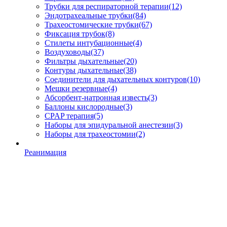
Трубки для респираторной терапии
(12)
Эндотрахеальные трубки
(84)
Трахеостомические трубки
(67)
Фиксация трубок
(8)
Стилеты интубационные
(4)
Воздуховоды
(37)
Фильтры дыхательные
(20)
Контуры дыхательные
(38)
Соединители для дыхательных контуров
(10)
Мешки резервные
(4)
Абсорбент-натронная известь
(3)
Баллоны кислородные
(3)
CPAP терапия
(5)
Наборы для эпидуральной анестезии
(3)
Наборы для трахеостомии
(2)
Реанимация