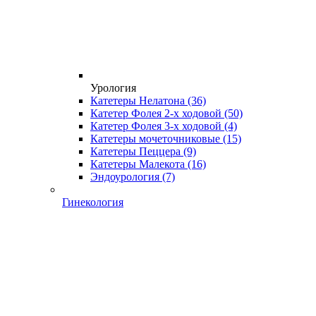
Урология
Катетеры Нелатона
(36)
Катетер Фолея 2-х ходовой
(50)
Катетер Фолея 3-х ходовой
(4)
Катетеры мочеточниковые
(15)
Катетеры Пеццера
(9)
Катетеры Малекота
(16)
Эндоурология
(7)
Гинекология