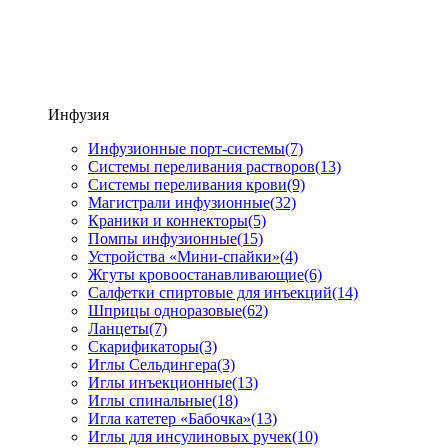
Инфузия
Инфузионные порт-системы
(7)
Системы переливания растворов
(13)
Системы переливания крови
(9)
Магистрали инфузионные
(32)
Краники и коннекторы
(5)
Помпы инфузионные
(15)
Устройства «Мини-спайки»
(4)
Жгуты кровоостанавливающие
(6)
Салфетки спиртовые для инъекций
(14)
Шприцы одноразовые
(62)
Ланцеты
(7)
Скарификаторы
(3)
Иглы Сельдингера
(3)
Иглы инъекционные
(13)
Иглы спинальные
(18)
Игла катетер «Бабочка»
(13)
Иглы для инсулиновых ручек
(10)