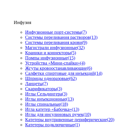
Инфузия
Инфузионные порт-системы
(7)
Системы переливания растворов
(13)
Системы переливания крови
(9)
Магистрали инфузионные
(32)
Краники и коннекторы
(5)
Помпы инфузионные
(15)
Устройства «Мини-спайки»
(4)
Жгуты кровоостанавливающие
(6)
Салфетки спиртовые для инъекций
(14)
Шприцы одноразовые
(62)
Ланцеты
(7)
Скарификаторы
(3)
Иглы Сельдингера
(3)
Иглы инъекционные
(13)
Иглы спинальные
(18)
Игла катетер «Бабочка»
(13)
Иглы для инсулиновых ручек
(10)
Катетеры внутривенные периферические
(20)
Катетеры подключичные
(1)