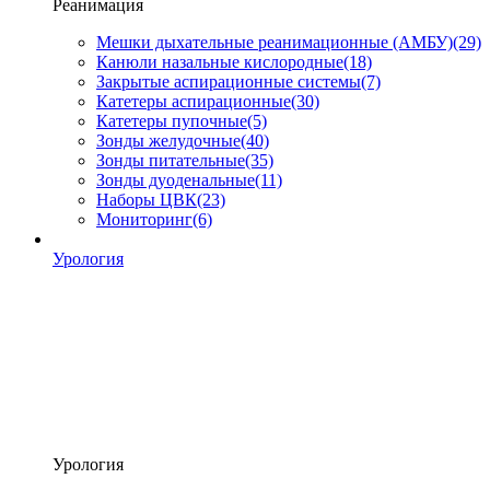
Реанимация
Мешки дыхательные реанимационные (АМБУ)
(29)
Канюли назальные кислородные
(18)
Закрытые аспирационные системы
(7)
Катетеры аспирационные
(30)
Катетеры пупочные
(5)
Зонды желудочные
(40)
Зонды питательные
(35)
Зонды дуоденальные
(11)
Наборы ЦВК
(23)
Мониторинг
(6)
Урология
Урология