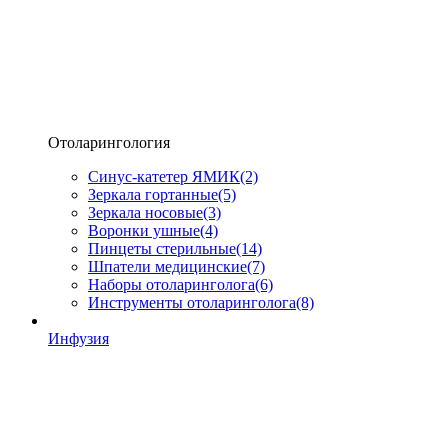
Отоларингология
Синус-катетер ЯМИК
(2)
Зеркала гортанные
(5)
Зеркала носовые
(3)
Воронки ушные
(4)
Пинцеты стерильные
(14)
Шпатели медицинские
(7)
Наборы отоларинголога
(6)
Инструменты отоларинголога
(8)
Инфузия