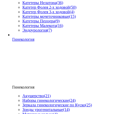
Катетеры Нелатона
(36)
Катетер Фолея 2-х ходовой
(50)
Катетер Фолея 3-х ходовой
(4)
Катетеры мочеточниковые
(15)
Катетеры Пеццера
(9)
Катетеры Малекота
(16)
Эндоурология
(7)
Гинекология
Гинекология
Акушерство
(21)
Наборы гинекологические
(24)
Зеркала гинекологические по Куско
(25)
Зонды урогенитальные
(14)