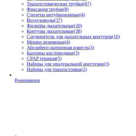
Трахеостомические трубки
(67)
Фиксация трубок
(8)
Стилеты интубационные
(4)
Воздуховоды
(37)
Фильтры дыхательные
(20)
Контуры дыхательные
(38)
Соединители для дыхательных контуров
(10)
Мешки резервные
(4)
Абсорбент-натронная известь
(3)
Баллоны кислородные
(3)
CPAP терапия
(5)
Наборы для эпидуральной анестезии
(3)
Наборы для трахеостомии
(2)
Реанимация