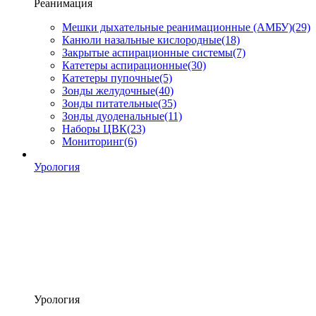
Реанимация
Мешки дыхательные реанимационные (АМБУ)
(29)
Канюли назальные кислородные
(18)
Закрытые аспирационные системы
(7)
Катетеры аспирационные
(30)
Катетеры пупочные
(5)
Зонды желудочные
(40)
Зонды питательные
(35)
Зонды дуоденальные
(11)
Наборы ЦВК
(23)
Мониторинг
(6)
Урология
Урология