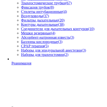
Трахеостомические трубки
(67)
Фиксация трубок
(8)
Стилеты интубационные
(4)
Воздуховоды
(37)
Фильтры дыхательные
(20)
Контуры дыхательные
(38)
Соединители для дыхательных контуров
(10)
Мешки резервные
(4)
Абсорбент-натронная известь
(3)
Баллоны кислородные
(3)
CPAP терапия
(5)
Наборы для эпидуральной анестезии
(3)
Наборы для трахеостомии
(2)
Реанимация