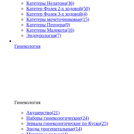
Катетеры Нелатона
(36)
Катетер Фолея 2-х ходовой
(50)
Катетер Фолея 3-х ходовой
(4)
Катетеры мочеточниковые
(15)
Катетеры Пеццера
(9)
Катетеры Малекота
(16)
Эндоурология
(7)
Гинекология
Гинекология
Акушерство
(21)
Наборы гинекологические
(24)
Зеркала гинекологические по Куско
(25)
Зонды урогенитальные
(14)