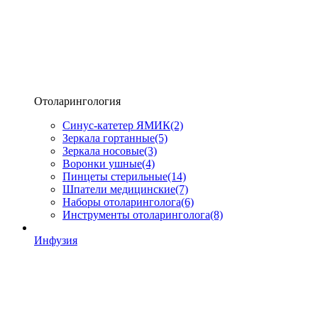
Отоларингология
Синус-катетер ЯМИК
(2)
Зеркала гортанные
(5)
Зеркала носовые
(3)
Воронки ушные
(4)
Пинцеты стерильные
(14)
Шпатели медицинские
(7)
Наборы отоларинголога
(6)
Инструменты отоларинголога
(8)
Инфузия