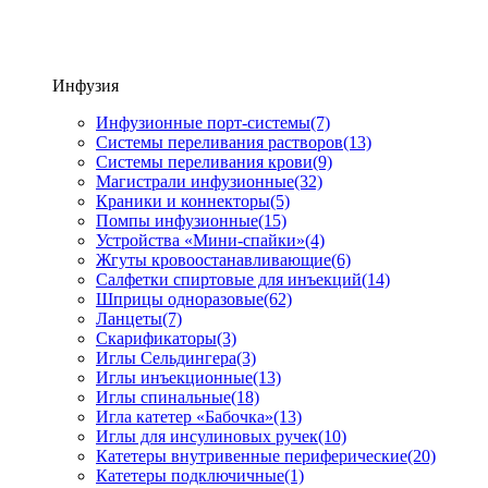
Инфузия
Инфузионные порт-системы
(7)
Системы переливания растворов
(13)
Системы переливания крови
(9)
Магистрали инфузионные
(32)
Краники и коннекторы
(5)
Помпы инфузионные
(15)
Устройства «Мини-спайки»
(4)
Жгуты кровоостанавливающие
(6)
Салфетки спиртовые для инъекций
(14)
Шприцы одноразовые
(62)
Ланцеты
(7)
Скарификаторы
(3)
Иглы Сельдингера
(3)
Иглы инъекционные
(13)
Иглы спинальные
(18)
Игла катетер «Бабочка»
(13)
Иглы для инсулиновых ручек
(10)
Катетеры внутривенные периферические
(20)
Катетеры подключичные
(1)