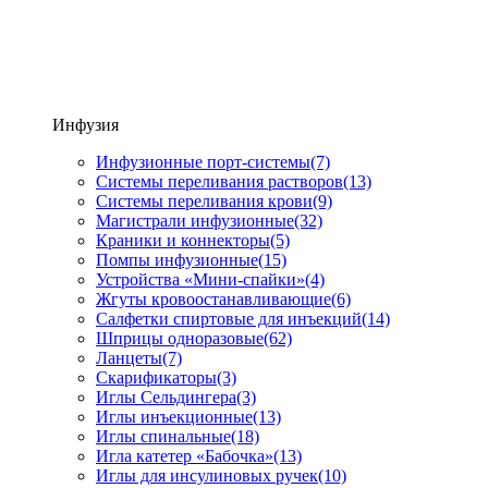
Инфузия
Инфузионные порт-системы
(7)
Системы переливания растворов
(13)
Системы переливания крови
(9)
Магистрали инфузионные
(32)
Краники и коннекторы
(5)
Помпы инфузионные
(15)
Устройства «Мини-спайки»
(4)
Жгуты кровоостанавливающие
(6)
Салфетки спиртовые для инъекций
(14)
Шприцы одноразовые
(62)
Ланцеты
(7)
Скарификаторы
(3)
Иглы Сельдингера
(3)
Иглы инъекционные
(13)
Иглы спинальные
(18)
Игла катетер «Бабочка»
(13)
Иглы для инсулиновых ручек
(10)