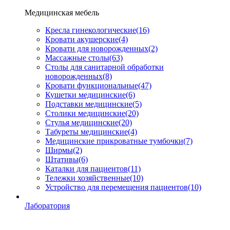
Медицинская мебель
Кресла гинекологические
(16)
Кровати акушерские
(4)
Кровати для новорожденных
(2)
Массажные столы
(63)
Столы для санитарной обработки
новорожденных
(8)
Кровати функциональные
(47)
Кушетки медицинские
(6)
Подставки медицинские
(5)
Столики медицинские
(20)
Стулья медицинские
(20)
Табуреты медицинские
(4)
Медицинские прикроватные тумбочки
(7)
Ширмы
(2)
Штативы
(6)
Каталки для пациентов
(11)
Тележки хозяйственные
(10)
Устройство для перемещения пациентов
(10)
Лаборатория