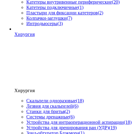
Катетеры внутривенные периферические
(20)
Катетеры подключичные
(1)
Пластыри для фиксации катетеров
(2)
Колпачки-заглушки
(7)
Интродьюсеры
(3)
Хирургия
Хирургия
Скальпели одноразовые
(18)
Лезвия для скальпелей
(6)
Станки для бритья
(2)
Системы дренажные
(6)
Устройства для интраоперационной аспирации
(18)
Устройства для дренирования ран (УДР)
(19)
Зонд-обтуратор Блэкмора
(1)