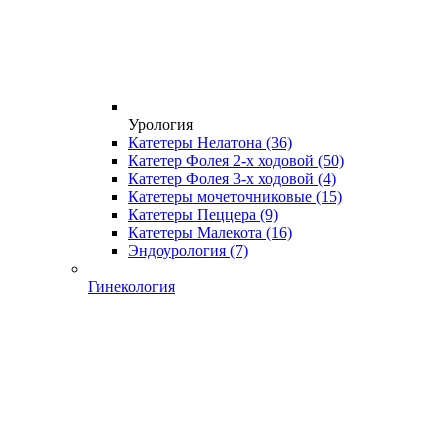
Урология
Катетеры Нелатона
(36)
Катетер Фолея 2-х ходовой
(50)
Катетер Фолея 3-х ходовой
(4)
Катетеры мочеточниковые
(15)
Катетеры Пеццера
(9)
Катетеры Малекота
(16)
Эндоурология
(7)
Гинекология