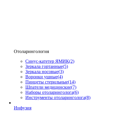
Отоларингология
Синус-катетер ЯМИК
(2)
Зеркала гортанные
(5)
Зеркала носовые
(3)
Воронки ушные
(4)
Пинцеты стерильные
(14)
Шпатели медицинские
(7)
Наборы отоларинголога
(6)
Инструменты отоларинголога
(8)
Инфузия