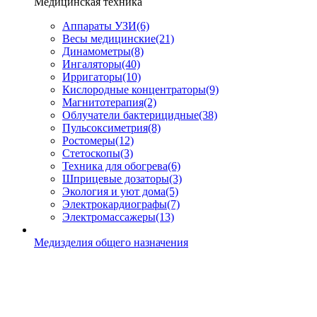
Медицинская техника
Аппараты УЗИ
(6)
Весы медицинские
(21)
Динамометры
(8)
Ингаляторы
(40)
Ирригаторы
(10)
Кислородные концентраторы
(9)
Магнитотерапия
(2)
Облучатели бактерицидные
(38)
Пульсоксиметрия
(8)
Ростомеры
(12)
Стетоскопы
(3)
Техника для обогрева
(6)
Шприцевые дозаторы
(3)
Экология и уют дома
(5)
Электрокардиографы
(7)
Электромассажеры
(13)
Медизделия общего назначения