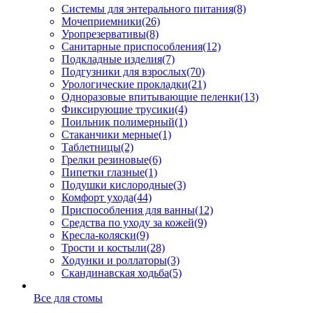
Системы для энтерального питания
(8)
Мочеприемники
(26)
Уропрезервативы
(8)
Санитарные приспособления
(12)
Подкладные изделия
(7)
Подгузники для взрослых
(70)
Урологические прокладки
(21)
Одноразовые впитывающие пеленки
(13)
Фиксирующие трусики
(4)
Поильник полимерный
(1)
Стаканчики мерные
(1)
Таблетницы
(2)
Грелки резиновые
(6)
Пипетки глазные
(1)
Подушки кислородные
(3)
Комфорт ухода
(44)
Приспособления для ванны
(12)
Средства по уходу за кожей
(9)
Кресла-коляски
(9)
Трости и костыли
(28)
Ходунки и роллаторы
(3)
Скандинавская ходьба
(5)
Все для стомы