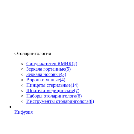
Отоларингология
Синус-катетер ЯМИК
(2)
Зеркала гортанные
(5)
Зеркала носовые
(3)
Воронки ушные
(4)
Пинцеты стерильные
(14)
Шпатели медицинские
(7)
Наборы отоларинголога
(6)
Инструменты отоларинголога
(8)
Инфузия