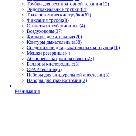
Трубки для респираторной терапии
(12)
Эндотрахеальные трубки
(84)
Трахеостомические трубки
(67)
Фиксация трубок
(8)
Стилеты интубационные
(4)
Воздуховоды
(37)
Фильтры дыхательные
(20)
Контуры дыхательные
(38)
Соединители для дыхательных контуров
(10)
Мешки резервные
(4)
Абсорбент-натронная известь
(3)
Баллоны кислородные
(3)
CPAP терапия
(5)
Наборы для эпидуральной анестезии
(3)
Наборы для трахеостомии
(2)
Реанимация