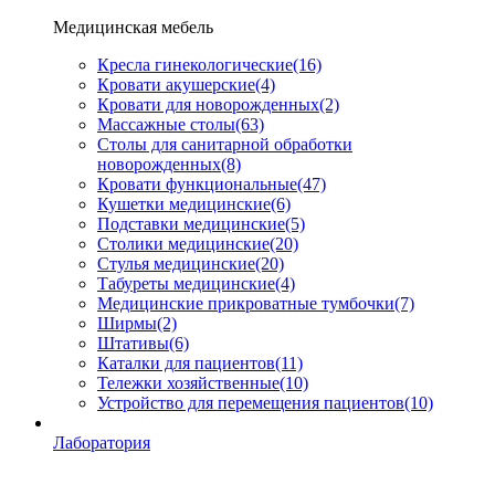
Медицинская мебель
Кресла гинекологические
(16)
Кровати акушерские
(4)
Кровати для новорожденных
(2)
Массажные столы
(63)
Столы для санитарной обработки
новорожденных
(8)
Кровати функциональные
(47)
Кушетки медицинские
(6)
Подставки медицинские
(5)
Столики медицинские
(20)
Стулья медицинские
(20)
Табуреты медицинские
(4)
Медицинские прикроватные тумбочки
(7)
Ширмы
(2)
Штативы
(6)
Каталки для пациентов
(11)
Тележки хозяйственные
(10)
Устройство для перемещения пациентов
(10)
Лаборатория