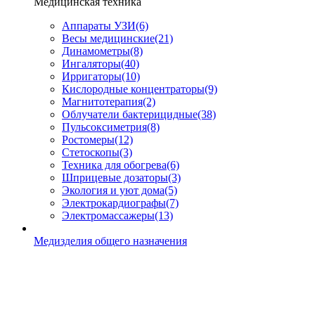
Медицинская техника
Аппараты УЗИ
(6)
Весы медицинские
(21)
Динамометры
(8)
Ингаляторы
(40)
Ирригаторы
(10)
Кислородные концентраторы
(9)
Магнитотерапия
(2)
Облучатели бактерицидные
(38)
Пульсоксиметрия
(8)
Ростомеры
(12)
Стетоскопы
(3)
Техника для обогрева
(6)
Шприцевые дозаторы
(3)
Экология и уют дома
(5)
Электрокардиографы
(7)
Электромассажеры
(13)
Медизделия общего назначения