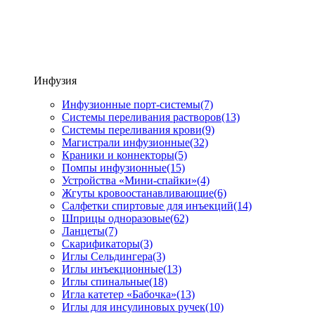
Инфузия
Инфузионные порт-системы
(7)
Системы переливания растворов
(13)
Системы переливания крови
(9)
Магистрали инфузионные
(32)
Краники и коннекторы
(5)
Помпы инфузионные
(15)
Устройства «Мини-спайки»
(4)
Жгуты кровоостанавливающие
(6)
Салфетки спиртовые для инъекций
(14)
Шприцы одноразовые
(62)
Ланцеты
(7)
Скарификаторы
(3)
Иглы Сельдингера
(3)
Иглы инъекционные
(13)
Иглы спинальные
(18)
Игла катетер «Бабочка»
(13)
Иглы для инсулиновых ручек
(10)