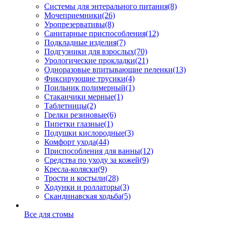
Системы для энтерального питания
(8)
Мочеприемники
(26)
Уропрезервативы
(8)
Санитарные приспособления
(12)
Подкладные изделия
(7)
Подгузники для взрослых
(70)
Урологические прокладки
(21)
Одноразовые впитывающие пеленки
(13)
Фиксирующие трусики
(4)
Поильник полимерный
(1)
Стаканчики мерные
(1)
Таблетницы
(2)
Грелки резиновые
(6)
Пипетки глазные
(1)
Подушки кислородные
(3)
Комфорт ухода
(44)
Приспособления для ванны
(12)
Средства по уходу за кожей
(9)
Кресла-коляски
(9)
Трости и костыли
(28)
Ходунки и роллаторы
(3)
Скандинавская ходьба
(5)
Все для стомы