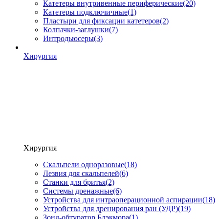
Катетеры внутривенные периферические
(20)
Катетеры подключичные
(1)
Пластыри для фиксации катетеров
(2)
Колпачки-заглушки
(7)
Интродьюсеры
(3)
Хирургия
Хирургия
Скальпели одноразовые
(18)
Лезвия для скальпелей
(6)
Станки для бритья
(2)
Системы дренажные
(6)
Устройства для интраоперационной аспирации
(18)
Устройства для дренирования ран (УДР)
(19)
Зонд-обтуратор Блэкмора
(1)